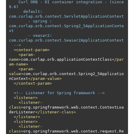
    Curl ORB - DI container integration - (since 
0.6)

      default: 
com.curlap.orb.context.ServletApplicationContext

        - spring : 
com.curlap.orb.context.Spring2_5ApplicationConte
xt

        - seasar2: 
com.curlap.orb.context.Seasar2ApplicationContext 

  -->
<context-param>
<param-
name>
com.curlap.orb.applicationContextClass
</par
am-name>
<param-
value>
com.curlap.orb.context.Spring2_5Applicatio
nContext
</param-value>
</context-param>
<!-- Listener for Spring framework -->
<listener>
<listener-
class>
org.springframework.web.context.ContextLoa
derListener
</listener-class>
</listener>
<listener>
<listener-
class>
org.springframework.web.context.request.Re