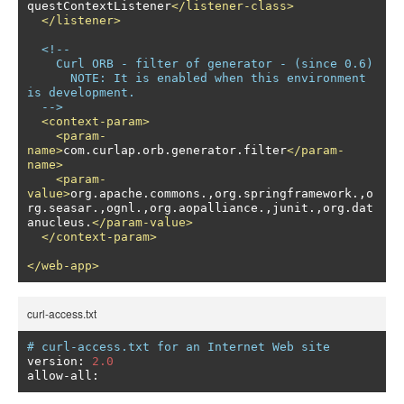
questContextListener
</listener-class>
</listener>
<!-- 

    Curl ORB - filter of generator - (since 0.6)

      NOTE: It is enabled when this environment 
is development. 

  -->
<context-param>
<param-
name>
com.curlap.orb.generator.filter
</param-
name>
<param-
value>
org.apache.commons.,org.springframework.,o
rg.seasar.,ognl.,org.aopalliance.,junit.,org.dat
anucleus.
</param-value>
</context-param>
</web-app>
curl-access.txt
# curl-access.txt for an Internet Web site
version
:
2.0
allow
-
all
: