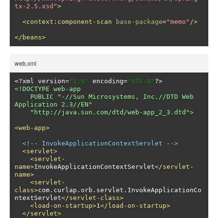
tx-2.5.xsd"
>
<context:component-scan
base-package
=
"memo"
/>
</beans>
web.xml
<?
xml version
=
"1.0"
 encoding
=
"UTF-8"
?>
<!DOCTYPE web-app

    PUBLIC "-//Sun Microsystems, Inc.//DTD Web 
Application 2.3//EN"

    "http://java.sun.com/dtd/web-app_2_3.dtd">
<web-app>
<!-- InvokeApplicationContextServlet -->
<servlet>
<servlet-
name>
InvokeApplicationContextServlet
</servlet-
name>
<servlet-
class>
com.curlap.orb.servlet.InvokeApplicationCo
ntextServlet
</servlet-class>
<load-on-startup>
1
</load-on-startup>
</servlet>