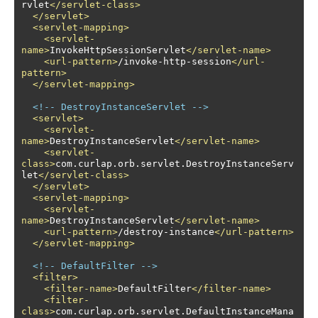
rvlet
</servlet-class>
</servlet>
<servlet-mapping>
<servlet-
name>
InvokeHttpSessionServlet
</servlet-name>
<url-pattern>
/invoke-http-session
</url-
pattern>
</servlet-mapping>
<!-- DestroyInstanceServlet -->
<servlet>
<servlet-
name>
DestroyInstanceServlet
</servlet-name>
<servlet-
class>
com.curlap.orb.servlet.DestroyInstanceServ
let
</servlet-class>
</servlet>
<servlet-mapping>
<servlet-
name>
DestroyInstanceServlet
</servlet-name>
<url-pattern>
/destroy-instance
</url-pattern>
</servlet-mapping>
<!-- DefaultFilter -->
<filter>
<filter-name>
DefaultFilter
</filter-name>
<filter-
class>
com.curlap.orb.servlet.DefaultInstanceMana