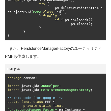
PMF
.
get
().
getPersistenceManager
();
try
{
			pm
.
deletePersistent
(
pm
.
g
etObjectById
(
Memo
.
class
,
 id
));
}
finally
{
if
(!
pm
.
isClosed
())
				pm
.
close
();
}
}
}
また、PersistenceManagerFactoryのユーティリティ
PMFも作成します。
PMF.java
package
 common
;
import
 javax
.
jdo
.
JDOHelper
;
import
 javax
.
jdo
.
PersistenceManagerFactory
;
/* This code from google. */
public
final
class
 PMF 
{
private
static
final
PersistenceManagerFactory
 pmfInstance 
=