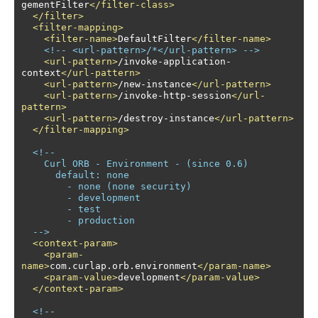
gementFilter
</filter-class>
</filter>
<filter-mapping>
<filter-name>
DefaultFilter
</filter-name>
<!-- <url-pattern>/*</url-pattern> -->
<url-pattern>
/invoke-application-
context
</url-pattern>
<url-pattern>
/new-instance
</url-pattern>
<url-pattern>
/invoke-http-session
</url-
pattern>
<url-pattern>
/destroy-instance
</url-pattern>
</filter-mapping>
<!--

    Curl ORB - Environment - (since 0.6)

      default: none

        - none (none security)

        - development

        - test

        - production

  -->
<context-param>
<param-
name>
com.curlap.orb.environment
</param-name>
<param-value>
development
</param-value>
</context-param>
<!-- 
