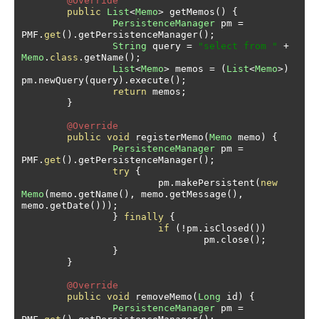
@Override
public
List
<
Memo
>
 getMemos
()
{
PersistenceManager
 pm 
=
PMF
.
get
().
getPersistenceManager
();
String
 query 
=
"select from "
+
Memo
.
class
.
getName
();
List
<
Memo
>
 memos 
=
(
List
<
Memo
>)
pm
.
newQuery
(
query
).
execute
();
return
 memos
;
}
@Override
public
void
 registerMemo
(
Memo
 memo
)
{
PersistenceManager
 pm 
=
PMF
.
get
().
getPersistenceManager
();
try
{
			pm
.
makePersistent
(
new
Memo
(
memo
.
getName
(),
 memo
.
getMessage
(),
memo
.
getDate
()));
}
finally
{
if
(!
pm
.
isClosed
())
				pm
.
close
();
}
}
@Override
public
void
 removeMemo
(
Long
 id
)
{
PersistenceManager
 pm 
=