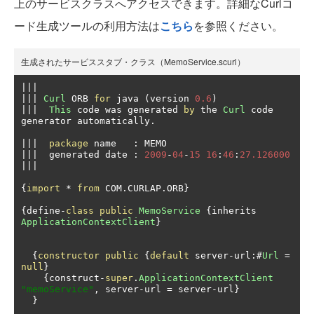
上のサービスクラスへアクセスできます。詳細なCurlコ
ード生成ツールの利用方法は
こちら
を参照ください。
生成されたサービススタブ・クラス（MemoService.scurl）
|||
|||
Curl
 ORB 
for
 java 
(
version 
0.6
)
|||
This
 code was generated 
by
 the 
Curl
 code 
generator automatically
.
|||
package
 name   
:
|||
  generated date 
:
2009
-
04
-
15
16
:
46
:
27.126000
|||
{
import
*
from
 COM
.
CURLAP
.
ORB
}
{
define
-
class
public
MemoService
{
inherits 
ApplicationContextClient
}
{
constructor
public
{
default
 server
-
url
:#
Url
=
null
}
{
construct
-
super
.
ApplicationContextClient
"memoService"
,
 server
-
url 
=
 server
-
url
}
}