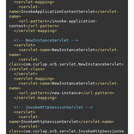
<servlet-mapping>
<servlet-
name>
InvokeApplicationContextServlet
</servlet-
name>
<url-pattern>
/invoke-application-
context
</url-pattern>
</servlet-mapping>
<!-- NewInstanceServlet -->
<servlet>
<servlet-name>
NewInstanceServlet
</servlet-
name>
<servlet-
class>
com.curlap.orb.servlet.NewInstanceServlet
<
/servlet-class>
</servlet>
<servlet-mapping>
<servlet-name>
NewInstanceServlet
</servlet-
name>
<url-pattern>
/new-instance
</url-pattern>
</servlet-mapping>
<!-- InvokeHttpSessionServlet -->
<servlet>
<servlet-
name>
InvokeHttpSessionServlet
</servlet-name>
<servlet-
class>
com.curlap.orb.servlet.InvokeHttpSessionSe