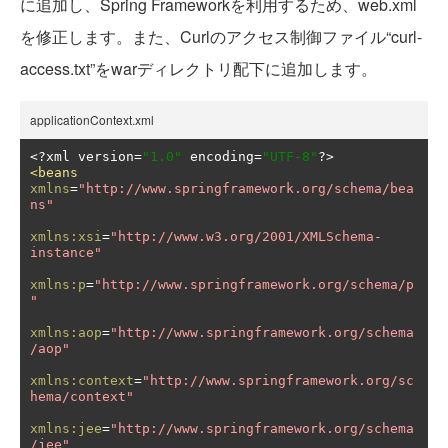
に追加し、Spring Frameworkを利用するため、web.xml
を修正します。また、Curlのアクセス制御ファイル“curl-
access.txt”をwarディレクトリ配下に追加します。
applicationContext.xml
<?
xml version
=
"1.0"
 encoding
=
"UTF-8"
?>
<beans
xmlns
=
"http://www.springframework.org/schema/bea
ns"
xmlns:xsi
=
"http://www.w3.org/2001/XMLSchema-
instance"
xmlns:p
=
"http://www.springframework.org/schema/p
"
xmlns:aop
=
"http://www.springframework.org/schema
/aop"
xmlns:context
=
"http://www.springframework.org/sc
hema/context"
xmlns:jee
=
"http://www.springframework.org/schema
/jee"