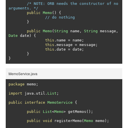
/* NOTE: ORB needs the constructor of no 
arguments. */
public
Memo
()
{
// do nothing
}
public
Memo
(
String
 name
,
String
 message
,
Date
 date
)
{
this
.
name 
=
 name
;
this
.
message 
=
 message
;
this
.
date 
=
 date
;
}
}
MemoService.java
package
 memo
;
import
 java
.
util
.
List
;
public
interface
MemoService
{
public
List
<
Memo
>
 getMemos
();
public
void
 registerMemo
(
Memo
 memo
);