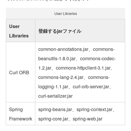
User Libraries
User
登録するjarファイル
Libraries
common-annotations.jar、commons-
beanutils-1.8.0.jar、commons-codec-
1.2.jar、commons-httpclient-3.1.jar、
Curl ORB
commons-lang-2.4.jar、commons-
logging-1.1.jar、curl-orb-server.jar、
curl-serializer.jar
Spring
spring-beans.jar、spring-context.jar、
Framework
spring-core.jar、spring-web.jar