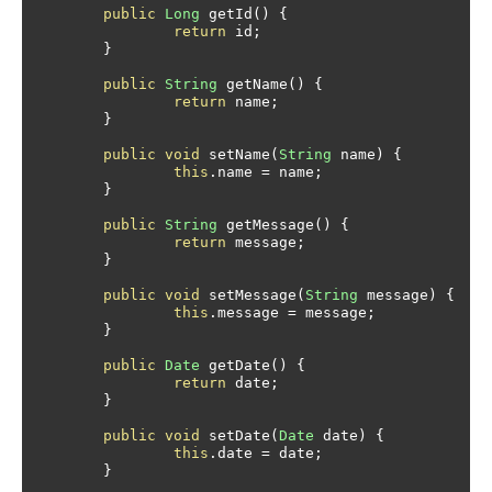
public
Long
 getId
()
{
return
 id
;
}
public
String
 getName
()
{
return
 name
;
}
public
void
 setName
(
String
 name
)
{
this
.
name 
=
 name
;
}
public
String
 getMessage
()
{
return
 message
;
}
public
void
 setMessage
(
String
 message
)
{
this
.
message 
=
 message
;
}
public
Date
 getDate
()
{
return
 date
;
}
public
void
 setDate
(
Date
 date
)
{
this
.
date 
=
 date
;
}