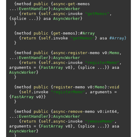
{
method 
public
{
async
-
get
-
memos 
...:
EventHandler
}:
AsyncWorker
{
return
{
self
.
async
-
invoke 
"getMemos"
,
{
splice 
...}}
 asa 
AsyncWorker
}
}
{
method 
public
{
get
-
memos
}:#
Array
{
return
{
self
.
invoke 
"getMemos"
}
 asa 
#Array} 
}
{
method 
public
{
async
-
register
-
memo v0
:
Memo
,
...:
EventHandler
}:
AsyncWorker
{
return
{
self
.
async
-
invoke 
"registerMemo"
,
arguments 
=
{
FastArray
 v0
},
{
splice 
...}}
 asa 
AsyncWorker
}
}
{
method 
public
{
register
-
memo v0
:
Memo
}:
void
{
self
.
invoke 
"registerMemo"
,
 arguments 
=
{
FastArray
 v0
}}
}
{
method 
public
{
async
-
remove
-
memo v0
:
int64
,
...:
EventHandler
}:
AsyncWorker
{
return
{
self
.
async
-
invoke 
"removeMemo"
,
arguments 
=
{
FastArray
 v0
},
{
splice 
...}}
 asa 
AsyncWorker
}
}