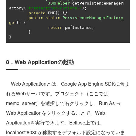
JDOHelper
.
getPersistenceManagerF
actory
(
"transactions-optional"
);
private
 PMF
()
{}
public
static
PersistenceManagerFactory
get
()
{
return
 pmfInstance
;
}
}
8．Web Applicationの起動
Web Applicationとは、Google App Engine SDKに含ま
れるWebサーバです。プロジェクト（ここでは
memo_server）を選択して右クリックし、Run As →
Web Applicationをクリックすることで、Web
Applicationを実行できます。Eclipse上では、
localhost:8080が稼動するデフォルト設定になっていま