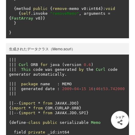
{
method 
public
{
remove
-
memo v0
:
int64
}:
void
{
self
.
invoke 
"removeMemo"
,
 arguments 
=
{
FastArray
 v0
}}
}
}
生成されたデータクラス（Memo.scurl）
|||
|||
Curl
 ORB 
for
 java 
(
version 
0.6
)
|||
This
 code was generated 
by
 the 
Curl
 code 
generator automatically
.
|||
package
 name   
:
|||
  generated date 
:
2009
-
04
-
15
16
:
46
:
53.742000
|||
||--{
import
*
from
 JAVAX
.
JDO
}
{
import
*
from
 COM
.
CURLAP
.
ORB
}
||--{
import
*
from
 JAVAX
.
JDO
.
SPI
}
シェア
{
define
-
class
public
 serializable 
Memo
  field 
private
 _id
:
int64 
