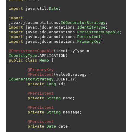
import
 java
.
util
.
Date
;
import
javax
.
jdo
.
annotations
.
IdGeneratorStrategy
;
import
 javax
.
jdo
.
annotations
.
IdentityType
;
import
 javax
.
jdo
.
annotations
.
PersistenceCapable
;
import
 javax
.
jdo
.
annotations
.
Persistent
;
import
 javax
.
jdo
.
annotations
.
PrimaryKey
;
@PersistenceCapable
(
identityType 
=
IdentityType
.
APPLICATION
)
public
class
Memo
{
@PrimaryKey
@Persistent
(
valueStrategy 
=
IdGeneratorStrategy
.
IDENTITY
)
private
Long
 id
;
@Persistent
private
String
 name
;
@Persistent
private
String
 message
;
@Persistent
private
Date
 date
;