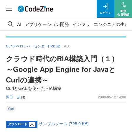
新規
ログイン
会員登録
AI
アプリケーション開発
インフラ
エンジニアの生き
CurlデベロッパーセンターPick Up
（AD）
クラウド時代のRIA構築入門（１）
～Google App Engine for Javaと
Curlの連携～
CurlとGAEを使ったRIA構築
岡田 一志
[著]
2009/05/12 14:00
Curl
サンプルソース (725.9 KB)
ダウンロード