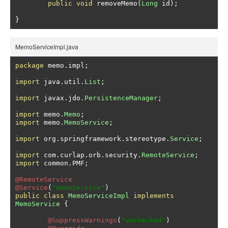
public
void
 removeMemo
(
Long
 id
);
}
MemoServiceImpl.java
package
 memo
.
impl
;
import
 java
.
util
.
List
;
import
 javax
.
jdo
.
PersistenceManager
;
import
 memo
.
Memo
;
import
 memo
.
MemoService
;
import
 org
.
springframework
.
stereotype
.
Service
;
import
 com
.
curlap
.
orb
.
security
.
RemoteService
;
import
 common
.
PMF
;
@RemoteService
@Service
(
"memoService"
)
public
class
MemoServiceImpl
implements
MemoService
{
@SuppressWarnings
(
"unchecked"
)