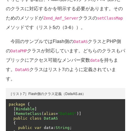
のクラスに対応するかを明示する必要があります。その
ためのメソッドが
クラスの
Zend_Amf_Server
setClassMap
メソッドです（リスト5の（3-6））。
今回のサンプルではFlash側の
クラスとPHP側
DataAS
の
クラスが対応しています。どちらのクラスもパ
DataPHP
ブリックにアクセス可能なメンバー変数
を持ちま
data
す。
クラスはリスト7のように定義されていま
DataAS
す。
［リスト7］Flash側のクラス定義（DataAS.as）
package
{
[
Bindable
]
[
RemoteClass
(
alias
=
"DataAS"
)]
public
class
DataAS
{
public
var
 data
:
String
;