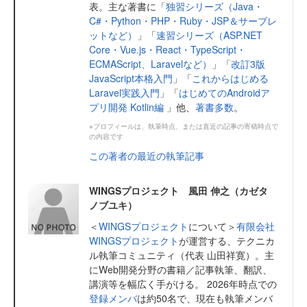
表。主な著書に「
独習シリーズ（Java・
C#・Python・PHP・Ruby・JSP＆サーブレ
ットなど）
」「
速習シリーズ（ASP.NET
Core・Vue.js・React・TypeScript・
ECMAScript、Laravelなど）
」「
改訂3版
JavaScript本格入門
」「
これからはじめる
Laravel実践入門
」「
はじめてのAndroidア
プリ開発 Kotlin編
」他、
著書多数
。
※プロフィールは、執筆時点、または直近の記事の寄稿時点で
の内容です
この著者の最近の執筆記事
WINGSプロジェクト 風田 伸之（カゼタ
ノブユキ）
＜
WINGSプロジェクト
について＞
有限会社
WINGSプロジェクト
が運営する、テクニカ
ル執筆コミュニティ（代表 山田祥寛）。主
にWeb開発分野の書籍／記事執筆、翻訳、
講演等を幅広く手がける。 2026年時点での
登録メンバ
は約50名で、現在も執筆メンバ