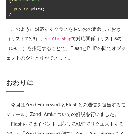
{
public
 $data
;
}
このように対応するクラスをおのおの定義しておき
（リスト7と8）、
で対応関係（リスト5の
setClassMap
（3-6））を指定することで、FlashとPHPの間でオブジ
ェクトのやりとりができます。
おわりに
今回はZend FrameworkとFlashとの通信を担当するモ
ジュール、Zend_Amfについての解説を行いました。
「Flash内ではイベントに応じてAMFでリクエストする
だけ」「Zend Framework側ではZend_Amf_Serverにメ