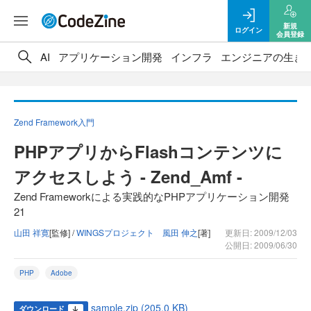
新規
ログイン
会員登録
AI
アプリケーション開発
インフラ
エンジニアの生き
Zend Framework入門
PHPアプリからFlashコンテンツに
アクセスしよう - Zend_Amf -
Zend Frameworkによる実践的なPHPアプリケーション開発
21
山田 祥寛
[監修] /
WINGSプロジェクト 風田 伸之
[著]
更新日: 2009/12/03
公開日: 2009/06/30
PHP
Adobe
sample.zip (205.0 KB)
ダウンロード