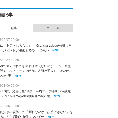
着記事
記事
ニュース
/08/07 09:00
は「測定されるもの」──Grafana Labsが検証した
エージェント実用化までの6つの疑い
NEW
/08/07 08:00
AIで速く作れても成果は増えないのか──及川卓也
説く、AIネイティブ時代に人間が手放してはいけな
つの仕事
NEW
/08/06 09:00
数1.6倍、変更行数1.8倍、平均マージ時間37%削減
ABEMAが進めるAI駆動開発の現在地
NEW
/08/06 08:00
的負債の誤解 〜「測れないから説明できない」を
ることと認知的負債について〜
NEW