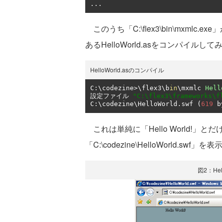
...
このうち「C:\flex3\bin\mxmlc
あるHelloWorld.asをコンパイルし
HelloWorld.asのコンパイル
C
:
\codezine
>
\flex3\b
in
\mxmlc 
Hell
設定ファイル
"C:\flex3\frameworks\f
C
:
\codezine\HelloWorld
.
swf 
(
619
 b
これは単純に「Hello World!」と
「C:\codezine\HelloWorld.s
図2：Hel