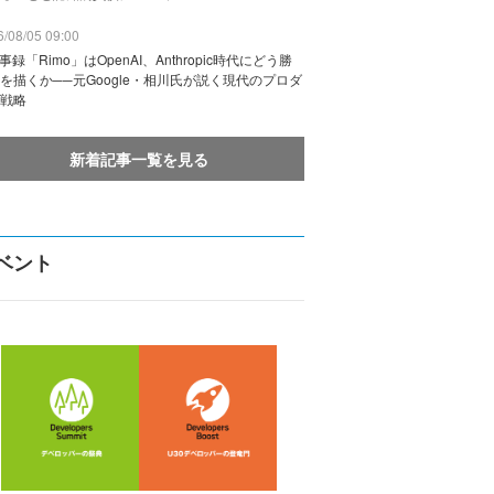
/08/05 09:00
議事録「Rimo」はOpenAI、Anthropic時代にどう勝
を描くか──元Google・相川氏が説く現代のプロダ
戦略
新着記事一覧を見る
ベント