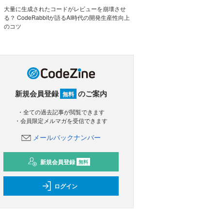
大量に生成されたコードがレビューを崩壊させ
る？ CodeRabbitが語るAI時代の開発生産性向上
のコツ
新規会員登録
のご案内
無料
・全ての過去記事が閲覧できます
・会員限定メルマガを受信できます
メールバックナンバー
新規会員登録
無料
ログイン