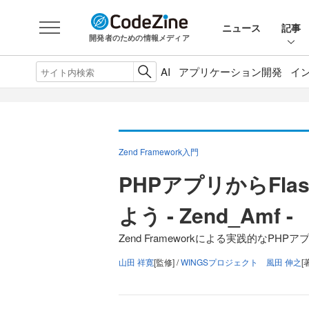
ニュース
記事
開発者のための情報メディア
AI
アプリケーション開発
イ
Zend Framework入門
PHPアプリからFl
よう - Zend_Amf -
Zend Frameworkによる実践的なPHP
山田 祥寛
[監修] /
WINGSプロジェクト 風田 伸之
[