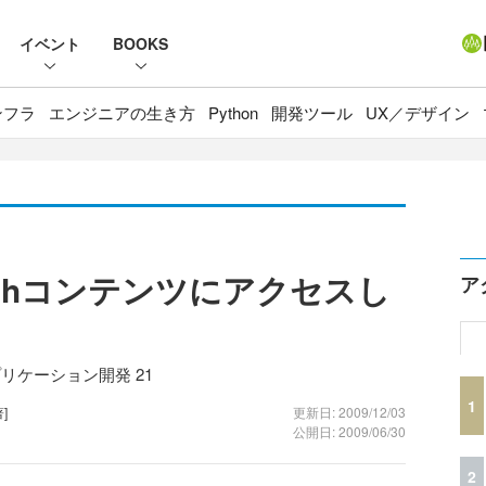
イベント
BOOKS
ンフラ
エンジニアの生き方
Python
開発ツール
UX／デザイン
ashコンテンツにアクセスし
ア
アプリケーション開発 21
1
著]
更新日: 2009/12/03
公開日: 2009/06/30
2