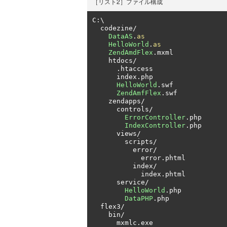
［リスト2］ファイル構成
C
:
\

  codezine
/
DataAS
.
as
HelloWorld
.
as
ZendAmdFlex
.
mxml

    htdocs
/
.
htaccess

      index
.
php

HelloWorld
.
swf

ZendAmfFlex
.
swf

    zendapps
/
      controls
/
ErrorController
.
php

IndexController
.
php

      views
/
        scripts
/
          error
/
            error
.
phtml

          index
/
            index
.
phtml

      service
/
HelloWorld
.
php

DataPHP
.
php

  flex3
/
    bin
/
      mxmlc
.