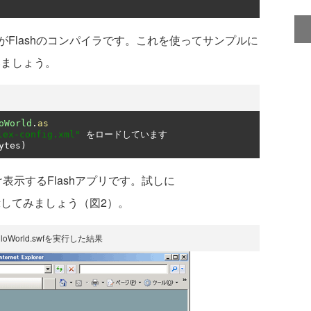
.exe」がFlashのコンパイラです。これを使ってサンプルに
てみましょう。
oWorld
.
as
lex-config.xml"
をロードしています
ytes
)
だけ表示するFlashアプリです。試しに
wf」を表示してみましょう（図2）。
loWorld.swfを実行した結果