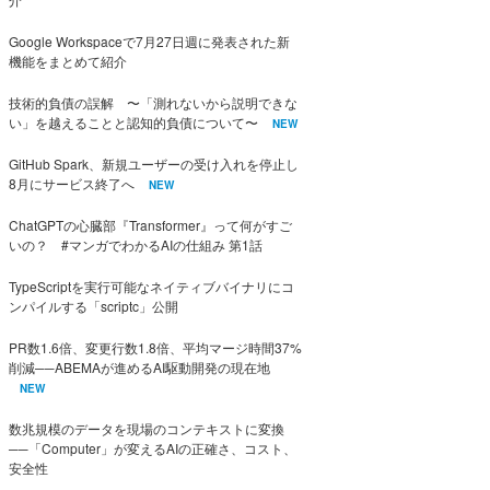
Google Workspaceで7月27日週に発表された新
機能をまとめて紹介
技術的負債の誤解 〜「測れないから説明できな
い」を越えることと認知的負債について〜
NEW
GitHub Spark、新規ユーザーの受け入れを停止し
8月にサービス終了へ
NEW
ChatGPTの心臓部『Transformer』って何がすご
いの？ #マンガでわかるAIの仕組み 第1話
TypeScriptを実行可能なネイティブバイナリにコ
ンパイルする「scriptc」公開
PR数1.6倍、変更行数1.8倍、平均マージ時間37%
削減──ABEMAが進めるAI駆動開発の現在地
NEW
数兆規模のデータを現場のコンテキストに変換
──「Computer」が変えるAIの正確さ、コスト、
安全性