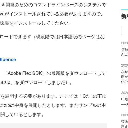
lash開発のためのコマンドラインベースのシステムで
はJavaがインストールされている必要がありますので、
新
va環境をインストールしてください。
ダウンロードできます（現段階では日本語版のページはな
2026
信頼
AI
fluence
2026
なぜ
ち、「Adobe Flex SDK」の最新版をダウンロードして
氏が
.4589.zip」をダウンロードしました）。
い2
2026
を展開する必要があります。ここでは「C:\」の下に
PR
──
中にzipの中身を展開したとします。またサンプルの中
下に展開しているとします。
2026
技術
越え