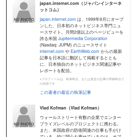
japan.internet.com（ジャパンインターネ
ットコム）
japan.internet.com
は、1999年9月にオープ
ンした、日本初のネットビジネス専門ニュ
ースサイト。月間2億以上のページビューを
誇る米国
Jupitermedia Corporation
(Nasdaq: JUPM) のニュースサイト
internet.com
や
EarthWeb.com
からの最新
記事を日本語に翻訳して掲載するととも
に、日本独自のネットビジネス関連記事や
レポートを配信。
※プロフィールは、執筆時点、または直近の記事の寄稿時点で
の内容です
この著者の最近の執筆記事
Vlad Kofman（Vlad Kofman）
ウォールストリート有数の企業でエンター
プライズレベルのプロジェクトに携わる。
また、米国政府の防衛関連の仕事も手がけ
ている。特に関心を寄せているのは、オブ