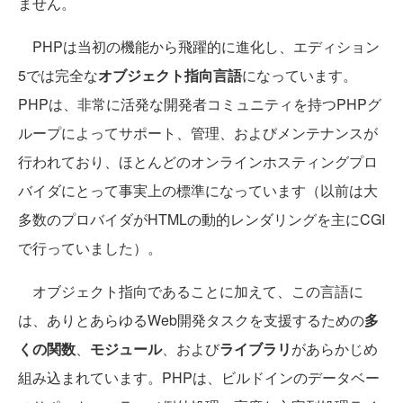
ません。
PHPは当初の機能から飛躍的に進化し、エディション
5では完全な
オブジェクト指向言語
になっています。
PHPは、非常に活発な開発者コミュニティを持つPHPグ
ループによってサポート、管理、およびメンテナンスが
行われており、ほとんどのオンラインホスティングプロ
バイダにとって事実上の標準になっています（以前は大
多数のプロバイダがHTMLの動的レンダリングを主にCGI
で行っていました）。
オブジェクト指向であることに加えて、この言語に
は、ありとあらゆるWeb開発タスクを支援するための
多
くの関数
、
モジュール
、および
ライブラリ
があらかじめ
組み込まれています。PHPは、ビルドインのデータベー