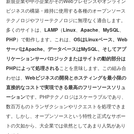
新規企業や中小企業がそのWebプレゼンスやオンライン
ビジネスの構築・維持に使用する各種のオープンソース
テクノロジやフリーテクノロジに無理なく適合します。
多くのサイトは、
LAMP
（
Linux
、
Apache
、
MySQL
、
PHP
）で動作します。これは、
OSはLinuxベース、Web
サーバはApache、データベースはMySQL、そしてアプ
リケーションサーバロジックまたはサイトの動的部分は
PHPによって処理される
ことを意味します。この組み合
わせは、
Webビジネスの開発とホスティングを最小限の
直接的なコストで実現できる最高のフリーソースソリュ
ーション
です。PHPテクノロジはスケーラブルであり、
数百万ものトランザクションやリクエストを処理できま
す。しかし、オープンソースという特性と正式なサポー
トの欠如から、大企業では依然としてあまり人気があり