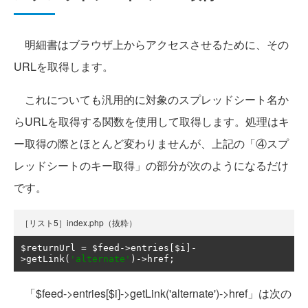
明細書はブラウザ上からアクセスさせるために、その
URLを取得します。
これについても汎用的に対象のスプレッドシート名か
らURLを取得する関数を使用して取得します。処理はキ
ー取得の際とほとんど変わりませんが、上記の「④スプ
レッドシートのキー取得」の部分が次のようになるだけ
です。
［リスト5］index.php（抜粋）
$returnUrl 
=
 $feed
->
entries
[
$i
]-
>
getLink
(
'alternate'
)->
href
;
「$feed->entries[$i]->getLink('alternate')->href」は次の