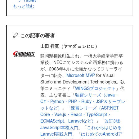
もっと読む
この記事の著者
山田 祥寛（ヤマダ ヨシヒロ）
静岡県榛原町生まれ。一橋大学経済学部卒
業後、NECにてシステム企画業務に携わる
が、2003年4月に念願かなってフリーライ
ターに転身。
Microsoft MVP
for Visual
Studio and Development Technologies。執
筆コミュニティ「
WINGSプロジェクト
」代
表。主な著書に「
独習シリーズ（Java・
C#・Python・PHP・Ruby・JSP＆サーブレ
ットなど）
」「
速習シリーズ（ASP.NET
Core・Vue.js・React・TypeScript・
ECMAScript、Laravelなど）
」「
改訂3版
JavaScript本格入門
」「
これからはじめる
Laravel実践入門
」「
はじめてのAndroidア