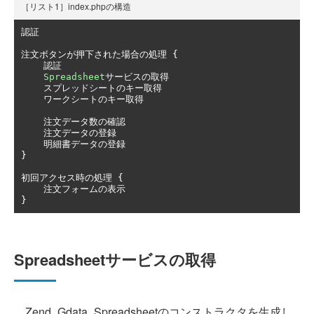
［リスト1］index.phpの構造
認証
注文ボタンが押下された場合の処理
{
認証
Spreadsheet
サービスの取得
スプレッドシートのキー取得
ワークシートのキー取得
注文データ数の確認
注文データの登録
明細書データの登録
}
初回アクセス時の処理
{
注文フォームの表示
}
Spreadsheetサービスの取得
Zend_Gdata_Spreadsheetのコンストラクタを生成し