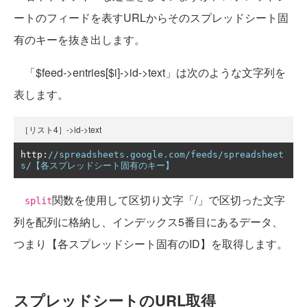
ートのフィードを表すURLからそのスプレッドシート固
有のキーを抜き出します。
「$feed->entries[$i]->id->text」は次のような文字列を
表します。
［リスト4］->id->text
http
:
//spreadsheets.google.com/feeds/spreadsheet
s/【各スプレッドシート固有のキー】
関数を使用して区切り文字「/」で区切った文字
split
列を配列に格納し、インデックス5番目にあるデータ、
つまり【各スプレッドシート固有のID】を取得します。
スプレッドシートのURL取得