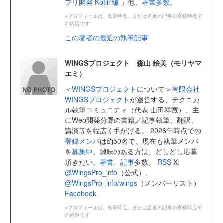
プリ開発 Kotlin編
」他、
著書多数
。
※プロフィールは、執筆時点、または直近の記事の寄稿時点で
の内容です
この著者の最近の執筆記事
WINGSプロジェクト 森山 絵美（モリヤマ
エミ）
＜
WINGSプロジェクト
について＞
有限会社
WINGSプロジェクト
が運営する、テクニカ
ル執筆コミュニティ（代表 山田祥寛）。主
にWeb開発分野の書籍／記事執筆、翻訳、
講演等を幅広く手がける。 2026年時点での
登録メンバ
は約50名で、現在も執筆メンバ
を
募集中
。興味のある方は、どしどし応募
頂きたい。
著書
、
記事
多数。
RSS
X:
@WingsPro_info
（公式）、
@WingsPro_info/wings
（メンバーリスト）
Facebook
※プロフィールは、執筆時点、または直近の記事の寄稿時点で
の内容です