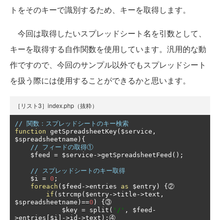
トをそのキーで識別するため、キーを取得します。
今回は取得したいスプレッドシート名を引数として、
キーを取得する自作関数を使用しています。汎用的な動
作ですので、今回のサンプル以外でもスプレッドシート
を扱う際には使用することができるかと思います。
［リスト3］index.php（抜粋）
// 関数：スプレッドシートのキー検索
function
 getSpreadsheetKey
(
$service
,
$spreadsheetname
){
// フィードの取得①
    $feed 
=
 $service
->
getSpreadsheetFeed
();
// スプレッドシートのキー取得
    $i 
=
0
;
foreach
(
$feed
->
entries 
as
 $entry
)
{②
if
(
strcmp
(
$entry
->
title
->
text
,
$spreadsheetname
)==
0
)
{③
            $key 
=
 split
(
'/'
,
 $feed
-
>
entries
[
$i
]->
id
->
text
);④