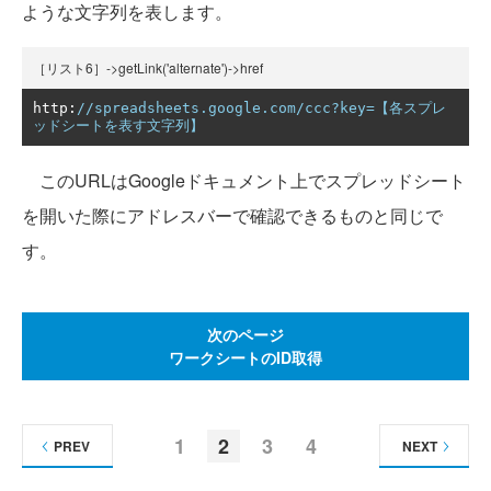
ような文字列を表します。
［リスト6］->getLink('alternate')->href
http
:
//spreadsheets.google.com/ccc?key=【各スプレ
ッドシートを表す文字列】
このURLはGoogleドキュメント上でスプレッドシート
を開いた際にアドレスバーで確認できるものと同じで
す。
次のページ
ワークシートのID取得
1
2
3
4
PREV
NEXT