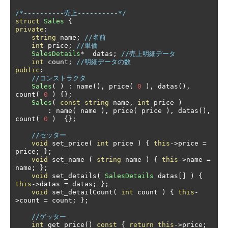
/*----------売上----------*/
struct
Sales
{
private
:
string
 name
;
//名前
int
 price
;
//単価
SalesDetails
*
  datas
;
//売上明細データ
int
 count
;
//明細データの数
public
:
//コンストラクタ
Sales
(
)
:
 name
(),
 price
(
0
),
 datas
(),
count
(
0
)
{};
Sales
(
const
string
 name
,
int
 price 
)
:
 name
(
 name 
),
 price
(
 price 
),
 datas
(),
count
(
0
)
{};
//セッター
void
 set_price
(
int
 price 
)
{
this
->
price 
=
price
;
};
void
 set_name 
(
string
 name 
)
{
this
->
name 
=
name
;
};
void
 set_details
(
SalesDetails
 datas
[]
)
{
this
->
datas 
=
 datas
;
};
void
 set_detailCount
(
int
 count 
)
{
this
-
>
count 
=
 count
;
};
//ゲッター
int
 get_price
()
const
{
return
this
->
price
;