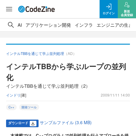
新規
ログイン
会員登録
AI
アプリケーション開発
インフラ
エンジニアの生き
インテルTBBを通じて学ぶ並列処理
（AD）
インテルTBBから学ぶループの並列
化
インテルTBBを通じて学ぶ並列処理（2）
インドリ
[著]
2009/11/11 14:00
C++
開発ツール
サンプルファイル (3.6 MB)
ダウンロード
本連載では、C++プログラムで並列処理を行うアプローチを提