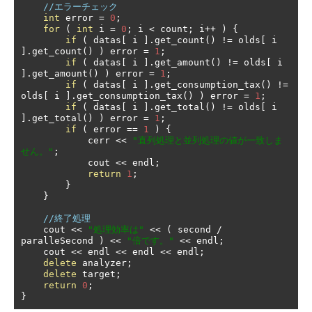
//エラーチェック
int
 error 
=
0
;
for
(
int
 i 
=
0
;
 i 
<
 count
;
 i
++
)
{
if
(
 datas
[
 i 
].
get_count
()
!=
 olds
[
 i 
].
get_count
()
)
 error 
=
1
;
if
(
 datas
[
 i 
].
get_amount
()
!=
 olds
[
 i 
].
get_amount
()
)
 error 
=
1
;
if
(
 datas
[
 i 
].
get_consumption_tax
()
!=
olds
[
 i 
].
get_consumption_tax
()
)
 error 
=
1
;
if
(
 datas
[
 i 
].
get_total
()
!=
 olds
[
 i 
].
get_total
()
)
 error 
=
1
;
if
(
 error 
==
1
)
{
            cerr 
<<
"直列処理と並列処理の値が一致しま
せん。"
;
            cout 
<<
 endl
;
return
1
;
}
}
//終了処理
    cout 
<<
"処理効率は"
<<
(
 second 
/
paralleSecond 
)
<<
"倍です。"
<<
 endl
;
    cout 
<<
 endl 
<<
 endl 
<<
 endl
;
delete
 analyzer
;
delete
 target
;
return
0
;
}