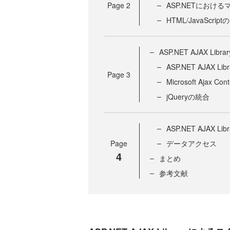
Page
2
ASP.NETにおけ
HTML/JavaScr
ASP.NET AJAX
ASP.NET AJAX Li
Page
3
Microsoft Ajax Co
jQueryの統合
ASP.NET AJA
Page
データアクセス
4
まとめ
参考文献