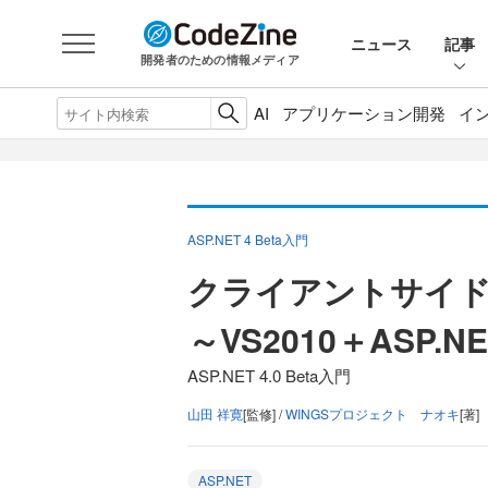
ニュース
記事
開発者のための情報メディア
AI
アプリケーション開発
イ
ASP.NET 4 Beta入門
クライアントサイド
～VS2010＋ASP.
ASP.NET 4.0 Beta入門
山田 祥寛
[監修] /
WINGSプロジェクト ナオキ
[著]
ASP.NET