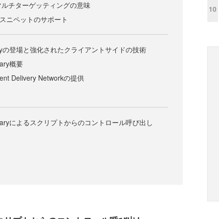
るマルチターゲッティングの意味
10
iptのスニペットのサポート
 Libraryの登場と強化されたクライアントサイドの技術
brary概要
ntent Delivery Networkの提供
X Libraryによるスクリプトからのコントロール呼び出し