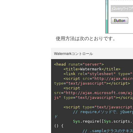
使用方法は次のとおりです。
Watermarkコントロール
<head
runat
=
"server"
>
<title>
Watermark
</title>
<link
rel
=
"stylesheet"
type
=
"
<script
src
=
"http://ajax.micr
type
=
"text/javascript"
></script>
<script
src
=
"http://ajax.microsoft.com/aj
js"
type
=
"text/javascript"
></scri
<script
type
=
"text/javascript
// requireメソッドで、jQ
ド
Sys
.
require
([
Sys
.
scripts
.
()
{
// .sampleクラスのテ