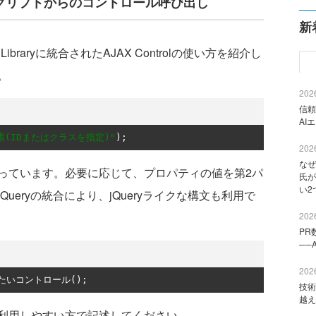
yによるスクリプトからのコントロール呼び出し
新
ibraryに統合されたAJAX Controlの使い方を紹介し
。
2026
信頼
AI
素(IDまたはクラスを指定)"
);
2026
なぜ
ています。必要に応じて、プロパティの値を第2パ
氏が
い2
ueryの統合により、jQueryライクな構文も利用で
2026
PR
──
2026
たいコントロール();
技術
越え
利用しやすい方で記述してください。