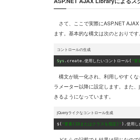
ASP.NET AJAX Librar
さて、ここで実際にASP.NET AJAX L
ます。基本的な構文は次のとおりです
コントロールの生成
Sys
.
create
.使用したいコントロール(
"要
構文が統一化され、利用しやすくなっ
ラメーター以降に設定します。また、jQ
きるようになっています。
jQueryライクなコントロール生成
$
(
"要素(IDまたはクラスを指定)"
).使用し
どちらの記載でも結果は同じなので