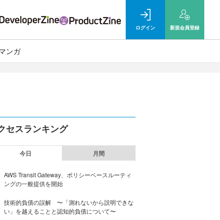
ログイン
新規
会員登録
マンガ
クセスランキング
今日
月間
AWS Transit Gateway、ポリシーベースルーティ
ングの一般提供を開始
技術的負債の誤解 〜「測れないから説明できな
い」を越えることと認知的負債について〜