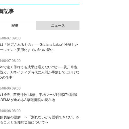
着記事
記事
ニュース
/08/07 09:00
は「測定されるもの」──Grafana Labsが検証した
エージェント実用化までの6つの疑い
/08/07 08:00
AIで速く作れても成果は増えないのか──及川卓也
説く、AIネイティブ時代に人間が手放してはいけな
つの仕事
/08/06 09:00
数1.6倍、変更行数1.8倍、平均マージ時間37%削減
ABEMAが進めるAI駆動開発の現在地
/08/06 08:00
的負債の誤解 〜「測れないから説明できない」を
ることと認知的負債について〜