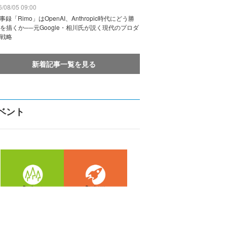
/08/05 09:00
議事録「Rimo」はOpenAI、Anthropic時代にどう勝
を描くか──元Google・相川氏が説く現代のプロダ
戦略
新着記事一覧を見る
ベント