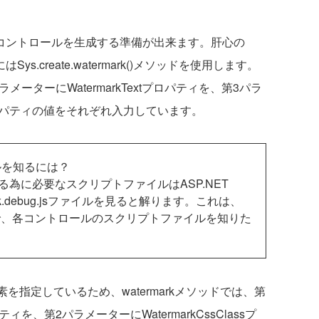
rkコントロールを生成する準備が出来ます。肝心の
ys.create.watermark()メソッドを使用します。
ーターにWatermarkTextプロパティを、第3パラ
ssプロパティの値をそれぞれ入力しています。
イルを知るには？
する為に必要なスクリプトファイルはASP.NET
ermark.debug.jsファイルを見ると解ります。これは、
で、各コントロールのスクリプトファイルを知りた
素を指定しているため、watermarkメソッドでは、第
パティを、第2パラメーターにWatermarkCssClassプ