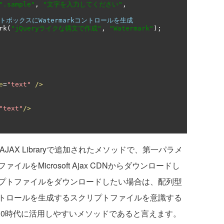
".sample"
,
"文字を入力してください"
,
キストボックスにWatermarkコントロールを生成
rk
(
"jQueryライクな構文で作成"
,
"Watermark"
);
e
=
"text"
/>
"text"
/>
ET AJAX Libraryで追加されたメソッドで、第一パラメ
をMicrosoft Ajax CDNからダウンロードし
プトファイルをダウンロードしたい場合は、配列型
トロールを生成するスクリプトファイルを意識する
 4.0時代に活用しやすいメソッドであると言えます。