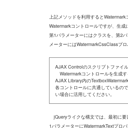
上記メソッドを利用するとWaterma
Watermarkコントロールですが、生成にはS
第1パラメーターにはクラスを、第2パラメ
メーターにはWatermarkCssCla
AJAX Controlのスクリプトファ
Watermarkコントロールを生成
AJAX Library内のTextboxWat
各コントロールに共通しているの
い場合に活用してください。
jQueryライクな構文では、最初に要
1パラメーターにWatermarkTextプロ