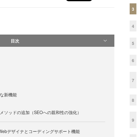
3
4
目次
5
6
7
本的な新機能
8
manentメソッドの追加（SEOへの親和性の強化）
9
 2010のWebデザイナとコーディングサポート機能