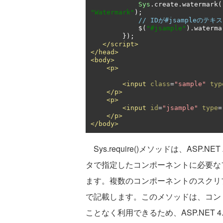
Sys
.
create
.
watermark
(
"Watermark"
);
// IDが#jsampleのテ
            $
(
"#jsample"
).
waterma
});
</script>
</head>
<body>
<p>
<input
class
=
"sample"
typ
</p>
<p>
<input
id
=
"jsample"
type
=
</p>
</body>
Sys.require()メソッドは、ASP.N
タで指定したコンポーネントに必要なファイル
ます。複数のコンポーネントのスクリ
で記載します。このメソッドは、コン
ことなく利用できるため、ASP.NET