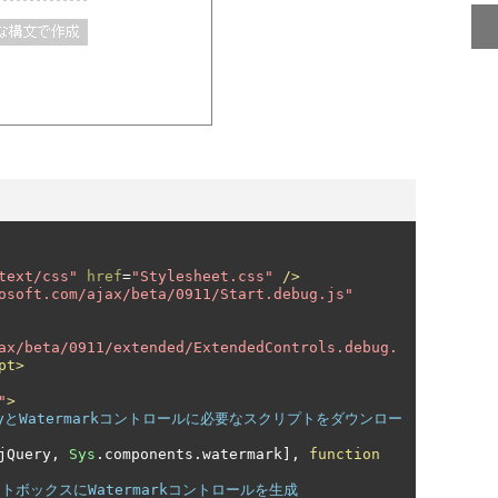
text/css"
href
=
"Stylesheet.css"
/>
osoft.com/ajax/beta/0911/Start.debug.js"
ax/beta/0911/extended/ExtendedControls.debug.
pt>
"
>
ueryとWatermarkコントロールに必要なスクリプトをダウンロー
jQuery
,
Sys
.
components
.
watermark
],
function
キストボックスにWatermarkコントロールを生成