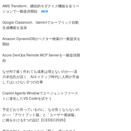
AWS Transform、継続的モダナイズ機能を全リー
ジョンで一般提供開始
NEW
Google Classroom、Geminiでルーブリック自動
生成機能を追加
Amazon DynamoDBがベクター検索の一般提供を
開始
Azure DevOps Remote MCP Serverを一般提供開
始
なぜAIで速く作れても成果は増えないのか──及
川卓也氏が説く、AIネイティブ時代に人間が手放
してはいけない2つの仕事
Copilot Agents Windowでエージェントファース
トに進化したVS Codeを試そう
予定どおり作っているのに、なぜ良くならないの
か──「アウトプット脳」と「ユーザー価値脳」
に橋をかける3つの設計【CEDEC2026】
最近のAIは、なぜこんなに「賢く」感じるの？