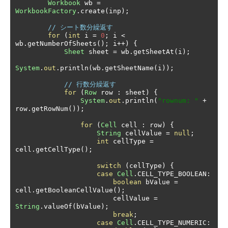
Workbook
 wb 
=
WorkbookFactory
.
create
(
inp
);
// シート数分繰返す
for
(
int
 i 
=
0
;
 i 
<
wb
.
getNumberOfSheets
();
 i
++)
{
Sheet
 sheet 
=
 wb
.
getSheetAt
(
i
);
System
.
out
.
println
(
wb
.
getSheetName
(
i
));
// 行数分繰返す
for
(
Row
 row 
:
 sheet
)
{
System
.
out
.
println
(
"rownum: "
+
row
.
getRowNum
());
for
(
Cell
 cell 
:
 row
)
{
String
 cellValue 
=
null
;
int
 cellType 
=
cell
.
getCellType
();
switch
(
cellType
)
{
case
Cell
.
CELL_TYPE_BOOLEAN
:
boolean
 bValue 
=
cell
.
getBooleanCellValue
();
                        cellValue 
=
String
.
valueOf
(
bValue
);
break
;
case
Cell
.
CELL_TYPE_NUMERIC
: