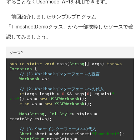
することなくUsermodel APIを利用できます。
前回紹介しましたサンプルプログラム
「TimesheetDemoクラス」から一部抜粋したソースで確
認してみましょう。
ソース2
public
static
void
 main
(
String
[]
 args
)
throws
Exception
{
//（1）Workbookインターフェースの宣言
Workbook
 wb
;
//（2）Workbookインターフェースへの代入
if
(
args
.
length 
>
0
&&
 args
[
0
].
equals
(
"-
xls"
))
 wb 
=
new
HSSFWorkbook
();
else
 wb 
=
new
XSSFWorkbook
();
Map
<
String
,
CellStyle
>
 styles 
=
createStyles
(
wb
);
//（3）Sheetインターフェースへの代入
Sheet
 sheet 
=
 wb
.
createSheet
(
"Timesheet"
);
PrintSetup
 printSetup 
=