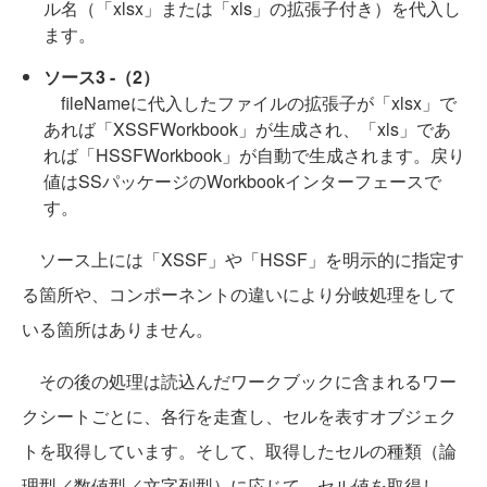
ル名（「xlsx」または「xls」の拡張子付き）を代入し
ます。
ソース3 -（2）
fileNameに代入したファイルの拡張子が「xlsx」で
あれば「XSSFWorkbook」が生成され、「xls」であ
れば「HSSFWorkbook」が自動で生成されます。戻り
値はSSパッケージのWorkbookインターフェースで
す。
ソース上には「XSSF」や「HSSF」を明示的に指定す
る箇所や、コンポーネントの違いにより分岐処理をして
いる箇所はありません。
その後の処理は読込んだワークブックに含まれるワー
クシートごとに、各行を走査し、セルを表すオブジェク
トを取得しています。そして、取得したセルの種類（論
理型／数値型／文字列型）に応じて、セル値を取得し、