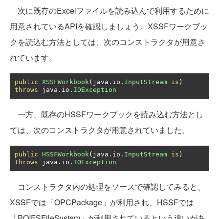
次に既存のExcelファイルを読み込んで利用するために
用意されているAPIを確認しましょう。XSSFワークブッ
クを読込む方法としては、次のコンストラクタが用意さ
れています。
public
XSSFWorkbook
(
java
.
io
.
InputStream
is
)
throws
 java
.
io
.
IOException
一方、既存のHSSFワークブックを読み込む方法とし
ては、次のコンストラクタが用意されていました。
public
HSSFWorkbook
(
java
.
io
.
InputStream
is
)
throws
 java
.
io
.
IOException
コンストラクタ内の処理をソースで確認してみると、
XSSFでは「OPCPackage」が利用され、HSSFでは
「POIFSFileSystem」が利用されているという違いがあ