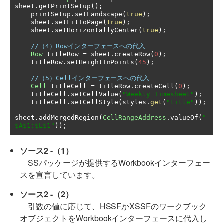
sheet
.
getPrintSetup
();
    printSetup
.
setLandscape
(
true
);
    sheet
.
setFitToPage
(
true
);
    sheet
.
setHorizontallyCenter
(
true
);
//（4）Rowインターフェースへの代入
Row
 titleRow 
=
 sheet
.
createRow
(
0
);
    titleRow
.
setHeightInPoints
(
45
);
//（5）Cellインターフェースへの代入
Cell
 titleCell 
=
 titleRow
.
createCell
(
0
);
    titleCell
.
setCellValue
(
"Weekly Timesheet"
);
    titleCell
.
setCellStyle
(
styles
.
get
(
"title"
));
sheet
.
addMergedRegion
(
CellRangeAddress
.
valueOf
(
"
$A$1:$L$1"
));
ソース2 -（1）
SSパッケージが提供するWorkbookインターフェー
スを宣言しています。
ソース2 -（2）
引数の値に応じて、HSSFかXSSFのワークブック
オブジェクトをWorkbookインターフェースに代入し