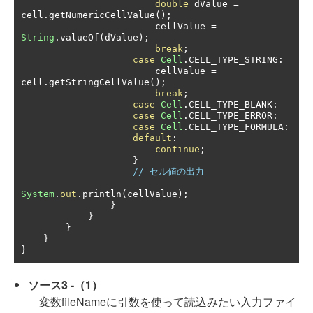
double
 dValue 
=
cell
.
getNumericCellValue
();
                        cellValue 
=
String
.
valueOf
(
dValue
);
break
;
case
Cell
.
CELL_TYPE_STRING
:
                        cellValue 
=
cell
.
getStringCellValue
();
break
;
case
Cell
.
CELL_TYPE_BLANK
:
case
Cell
.
CELL_TYPE_ERROR
:
case
Cell
.
CELL_TYPE_FORMULA
:
default
:
continue
;
}
// セル値の出力
System
.
out
.
println
(
cellValue
);
}
}
}
}
}
ソース3 -（1）
変数fileNameに引数を使って読込みたい入力ファイ