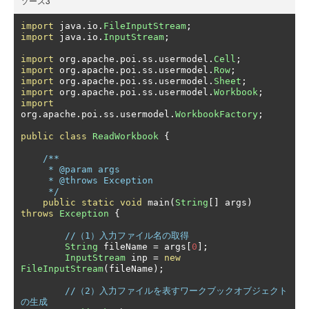
ソース3
import
 java
.
io
.
FileInputStream
;
import
 java
.
io
.
InputStream
;
import
 org
.
apache
.
poi
.
ss
.
usermodel
.
Cell
;
import
 org
.
apache
.
poi
.
ss
.
usermodel
.
Row
;
import
 org
.
apache
.
poi
.
ss
.
usermodel
.
Sheet
;
import
 org
.
apache
.
poi
.
ss
.
usermodel
.
Workbook
;
import
org
.
apache
.
poi
.
ss
.
usermodel
.
WorkbookFactory
;
public
class
ReadWorkbook
{
/**

     * @param args

     * @throws Exception

     */
public
static
void
 main
(
String
[]
 args
)
throws
Exception
{
//（1）入力ファイル名の取得
String
 fileName 
=
 args
[
0
];
InputStream
 inp 
=
new
FileInputStream
(
fileName
);
//（2）入力ファイルを表すワークブックオブジェクト
の生成