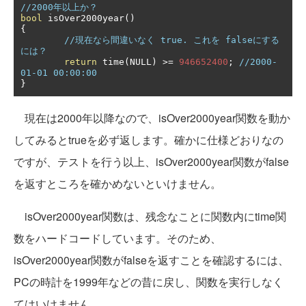
//2000年以上か？
bool
 isOver2000year
()
{
//現在なら間違いなく true. これを falseにする
には？
return
 time
(
NULL
)
>=
946652400
;
//2000-
01-01 00:00:00
}
現在は2000年以降なので、isOver2000year関数を動か
してみるとtrueを必ず返します。確かに仕様どおりなの
ですが、テストを行う以上、isOver2000year関数がfalse
を返すところを確かめないといけません。
isOver2000year関数は、残念なことに関数内にtime関
数をハードコードしています。そのため、
isOver2000year関数がfalseを返すことを確認するには、
PCの時計を1999年などの昔に戻し、関数を実行しなく
てはいけません。