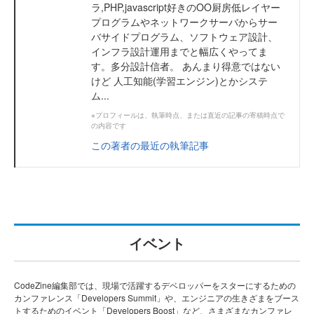
ラ,PHP,javascript好きのOO厨房低レイヤー
プログラムやネットワークサーバからサー
バサイドプログラム、ソフトウェア設計、
インフラ設計運用までと幅広くやってま
す。多分設計信者。 あんまり得意ではない
けど 人工知能(学習エンジン)とかシステ
ム...
※プロフィールは、執筆時点、または直近の記事の寄稿時点で
の内容です
この著者の最近の執筆記事
イベント
CodeZine編集部では、現場で活躍するデベロッパーをスターにするための
カンファレンス「Developers Summit」や、エンジニアの生きざまをブース
トするためのイベント「Developers Boost」など、さまざまなカンファレ