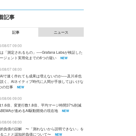
着記事
記事
ニュース
/08/07 09:00
は「測定されるもの」──Grafana Labsが検証した
エージェント実用化までの6つの疑い
NEW
/08/07 08:00
AIで速く作れても成果は増えないのか──及川卓也
説く、AIネイティブ時代に人間が手放してはいけな
つの仕事
NEW
/08/06 09:00
数1.6倍、変更行数1.8倍、平均マージ時間37%削減
ABEMAが進めるAI駆動開発の現在地
NEW
/08/06 08:00
的負債の誤解 〜「測れないから説明できない」を
ることと認知的負債について〜
NEW