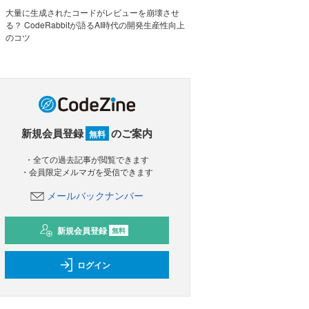
大量に生成されたコードがレビューを崩壊させ
る？ CodeRabbitが語るAI時代の開発生産性向上
のコツ
新規会員登録
のご案内
無料
・全ての過去記事が閲覧できます
・会員限定メルマガを受信できます
メールバックナンバー
新規会員登録
無料
ログイン