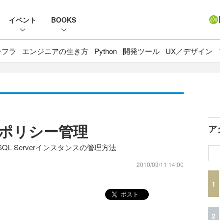
イベント
BOOKS
ンフラ
エンジニアの生き方
Python
開発ツール
UX／デザイン
08のポリシー管理
ア
L Serverインスタンスの管理方法
2010/03/11 14:00
1
ポスト
2