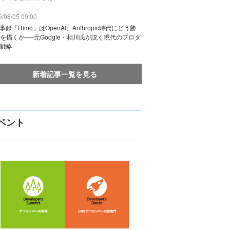
/08/05 09:00
議事録「Rimo」はOpenAI、Anthropic時代にどう勝
を描くか──元Google・相川氏が説く現代のプロダ
戦略
新着記事一覧を見る
ベント