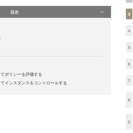
目次
3
4
か
5
6
してポリシーを評価する
7
してインスタンスをコントロールする
8
9