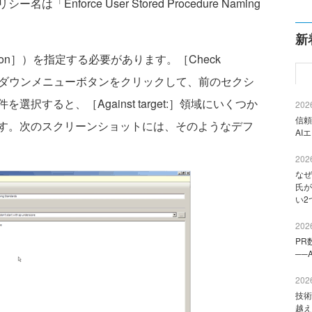
force User Stored Procedure Naming
新
tion］）を指定する必要があります。［Check
ロップダウンメニューボタンをクリックして、前のセクシ
択すると、［Against target:］領域にいくつか
2026
信頼
す。次のスクリーンショットには、そのようなデフ
AI
2026
なぜ
氏が
い2
2026
PR
──
2026
技術
越え