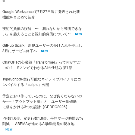
Google Workspaceで7月27日週に発表された新
機能をまとめて紹介
技術的負債の誤解 〜「測れないから説明できな
い」を越えることと認知的負債について〜
NEW
GitHub Spark、新規ユーザーの受け入れを停止し
8月にサービス終了へ
NEW
ChatGPTの心臓部『Transformer』って何がすご
いの？ #マンガでわかるAIの仕組み 第1話
TypeScriptを実行可能なネイティブバイナリにコ
ンパイルする「scriptc」公開
予定どおり作っているのに、なぜ良くならないの
か──「アウトプット脳」と「ユーザー価値脳」
に橋をかける3つの設計【CEDEC2026】
PR数1.6倍、変更行数1.8倍、平均マージ時間37%
削減──ABEMAが進めるAI駆動開発の現在地
NEW