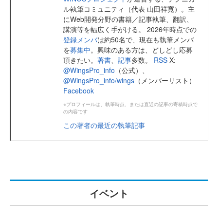
ル執筆コミュニティ（代表 山田祥寛）。主
にWeb開発分野の書籍／記事執筆、翻訳、
講演等を幅広く手がける。 2026年時点での
登録メンバ
は約50名で、現在も執筆メンバ
を
募集中
。興味のある方は、どしどし応募
頂きたい。
著書
、
記事
多数。
RSS
X:
@WingsPro_info
（公式）、
@WingsPro_info/wings
（メンバーリスト）
Facebook
※プロフィールは、執筆時点、または直近の記事の寄稿時点で
の内容です
この著者の最近の執筆記事
イベント