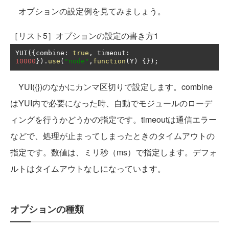
オプションの設定例を見てみましょう。
［リスト5］オプションの設定の書き方1
YUI
({
combine
:
true
,
 timeout
:
10000
}).
use
(
"node"
,
function
(
Y
)
{});
YUI({})のなかにカンマ区切りで設定します。combine
はYUI内で必要になった時、自動でモジュールのローデ
ィングを行うかどうかの指定です。timeoutは通信エラー
などで、処理が止まってしまったときのタイムアウトの
指定です。数値は、ミリ秒（ms）で指定します。デフォ
ルトはタイムアウトなしになっています。
オプションの種類