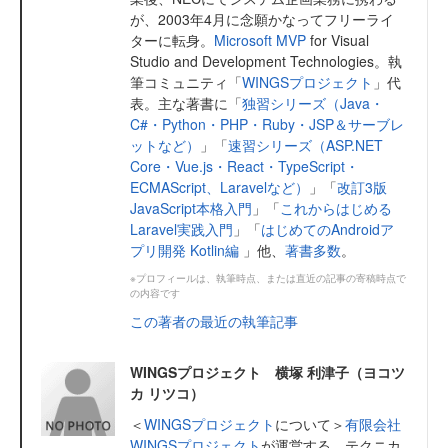
が、2003年4月に念願かなってフリーライ
ターに転身。
Microsoft MVP
for Visual
Studio and Development Technologies。執
筆コミュニティ「
WINGSプロジェクト
」代
表。主な著書に「
独習シリーズ（Java・
C#・Python・PHP・Ruby・JSP＆サーブレ
ットなど）
」「
速習シリーズ（ASP.NET
Core・Vue.js・React・TypeScript・
ECMAScript、Laravelなど）
」「
改訂3版
JavaScript本格入門
」「
これからはじめる
Laravel実践入門
」「
はじめてのAndroidア
プリ開発 Kotlin編
」他、
著書多数
。
※プロフィールは、執筆時点、または直近の記事の寄稿時点で
の内容です
この著者の最近の執筆記事
WINGSプロジェクト 横塚 利津子（ヨコツ
カ リツコ）
＜
WINGSプロジェクト
について＞
有限会社
WINGSプロジェクト
が運営する、テクニカ