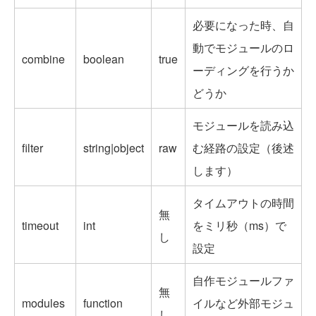
必要になった時、自
動でモジュールのロ
combine
boolean
true
ーディングを行うか
どうか
モジュールを読み込
filter
string|object
raw
む経路の設定（後述
します）
タイムアウトの時間
無
timeout
int
をミリ秒（ms）で
し
設定
自作モジュールファ
無
modules
function
イルなど外部モジュ
し