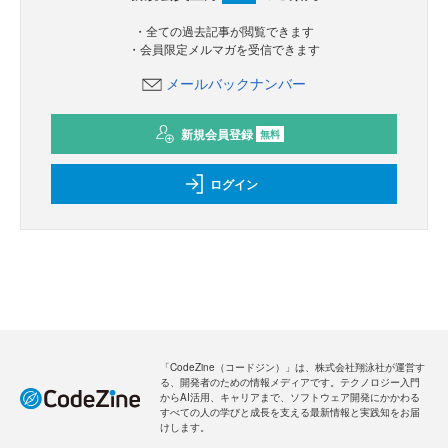
・全ての過去記事が閲覧できます
・会員限定メルマガを受信できます
メールバックナンバー
新規会員登録
無料
ログイン
「CodeZine（コードジン）」は、株式会社翔泳社が運営す
る、開発者のための情報メディアです。テクノロジー入門
からAI活用、キャリアまで、ソフトウェア開発にかかわる
すべての人の学びと成長を支える最新情報と実践知をお届
けします。