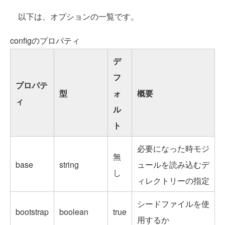
以下は、オプションの一覧です。
configのプロパティ
デ
フ
プロパテ
型
ォ
概要
ィ
ル
ト
必要になった時モジ
無
base
string
ュールを読み込むデ
し
ィレクトリーの指定
シードファイルを使
bootstrap
boolean
true
用するか