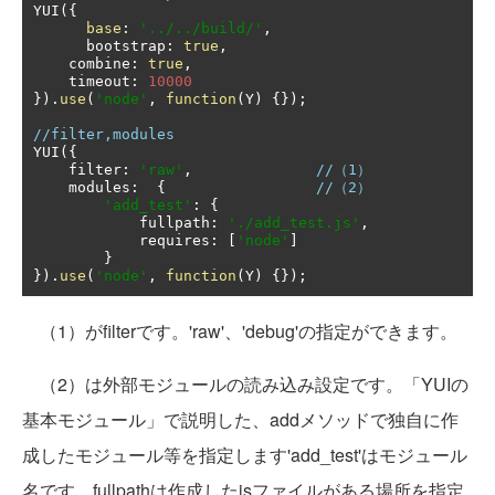
YUI
({
base
:
'../../build/'
,
      bootstrap
:
true
,
    combine
:
true
,
    timeout
:
10000
}).
use
(
'node'
,
function
(
Y
)
{});
//filter,modules
YUI
({
    filter
:
'raw'
,
//（1）
    modules
:
{
//（2）
'add_test'
:
{
            fullpath
:
'./add_test.js'
,
            requires
:
[
'node'
]
}
}).
use
(
'node'
,
function
(
Y
)
{});
（1）がfilterです。'raw'、'debug'の指定ができます。
（2）は外部モジュールの読み込み設定です。「YUIの
基本モジュール」で説明した、addメソッドで独自に作
成したモジュール等を指定します'add_test'はモジュール
名です。fullpathは作成したjsファイルがある場所を指定