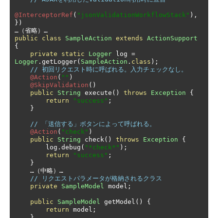
@InterceptorRef
(
"jsonValidationWorkflowStack"
),
})
…（省略）…
public
class
SampleAction
extends
ActionSupport
{
private
static
Logger
 log 
=
Logger
.
getLogger
(
SampleAction
.
class
);
// 初回リクエスト時に呼ばれる。入力チェックなし。
@Action
(
""
)
@SkipValidation
()
public
String
 execute
()
throws
Exception
{
return
"success"
;
}
// 「送信する」ボタンによって呼ばれる。
@Action
(
"check"
)
public
String
 check
()
throws
Exception
{
        log
.
debug
(
"*check*"
);
return
"success"
;
}
…（中略）…
// リクエストパラメータが格納されるクラス
private
SampleModel
 model
;
public
SampleModel
 getModel
()
{
return
 model
;
}