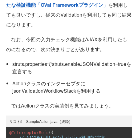
たな検証機能「OVal Frameworkプラグイン」
を利用し
ても良いですし、従来のValidationを利用しても同じ結果
になります。
なお、今回の入力チェック機能はAJAXを利用したも
のになるので、次の決まりごとがあります。
struts.propertiesでstruts.enableJSONValidation=trueを
宣言する
Actionクラスのインターセプタに
jsonValidationWorkflowStackを利用する
ではActionクラスの実装例を見てみましょう。
リスト5 SampleAction.java（抜粋）
@InterceptorRefs
({
// AJAXを利用したValidation利用時に宣言