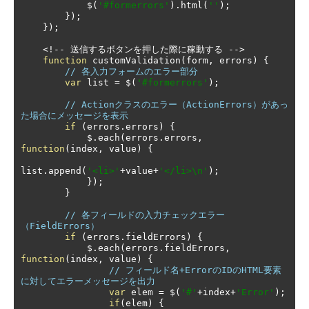
            $
(
'#formerrors'
).
html
(
''
);
});
});
<!--
送信するボタンを押した際に稼動する
-->
function
 customValidation
(
form
,
 errors
)
{
// 各入力フォームのエラー部分
var
 list 
=
 $
(
'#formerrors'
);
// Actionクラスのエラー（ActionErrors）があっ
た場合にメッセージを表示
if
(
errors
.
errors
)
{
            $
.
each
(
errors
.
errors
,
function
(
index
,
 value
)
{
list
.
append
(
'<li>'
+
value
+
'</li>\n'
);
});
}
// 各フィールドの入力チェックエラー
（FieldErrors）
if
(
errors
.
fieldErrors
)
{
            $
.
each
(
errors
.
fieldErrors
,
function
(
index
,
 value
)
{
// フィールド名+ErrorのIDのHTML要素
に対してエラーメッセージを出力
var
 elem 
=
 $
(
'#'
+
index
+
'Error'
);
if
(
elem
)
{