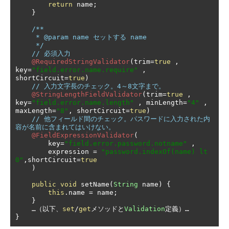
return
 name
;
}
/**

     * @param name セットする name

     */
// 必須入力
@RequiredStringValidator
(
trim
=
true
,
key
=
"field.error.name.require"
,
shortCircuit
=
true
)
// 入力文字長のチェック。4～8文字まで。
@StringLengthFieldValidator
(
trim
=
true
,
key
=
"field.error.name.length"
,
 minLength
=
"4"
,
maxLength
=
"8"
,
 shortCircuit
=
true
)
// 他フィールド間のチェック。パスワードに入力された内
容が名前に含まれてはいけない。
@FieldExpressionValidator
(
        key
=
"field.error.password.notname"
,
        expression 
=
"password.indexOf(name) lt 
0"
,
shortCircuit
=
true
)
public
void
 setName
(
String
 name
)
{
this
.
name 
=
 name
;
}
…（以下、
set
/
get
メソッドと
Validation
定義）…
}