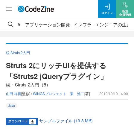
新規
ログイン
会員登録
AI
アプリケーション開発
インフラ
エンジニアの生き
続 Struts 2入門
Struts 2にリッチUIを提供する
「Struts2 jQueryプラグイン」
続・Struts 2入門（8）
山田 祥寛
[監修] /
WINGSプロジェクト 東 浩二
[著]
2010/10/19 14:00
Java
サンプルファイル (19.8 MB)
ダウンロード