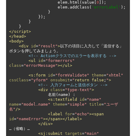
                    elem
.
html
(
value
[
0
]);
                    elem
.
addClass
(
'errorLabel'
);
}
});
}
}
</script>
</head>
<body>
<div
id
=
"result"
>
以下の項目に入力して「送信する」
ボタンを押してみましょう。

<!-- Actionクラスでのエラーを表示する -->
<ul
id
=
"formerrors"
class
=
"errorMessage"
></ul>
<s:form
id
=
"formValidate"
theme
=
"xhtml"
cssClass
=
"yform"
onsubmit
=
"
return
false
;
"
>
<!-- 入力フォームと送信ボタン -->
<div
class
=
"type-text"
>
                名前(name) :

<s:textfield
id
=
"name"
name
=
"model.name"
theme
=
"simple"
title
=
"ユーザ
名"
/>
<label
for
=
"echo"
><span
id
=
"nameError"
></span></label>
</div>
…（省略）…

<sj:submit
targets
=
"main"