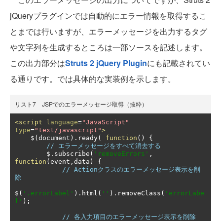
jQueryプラグインでは自動的にエラー情報を取得するこ
とまでは行いますが、エラーメッセージを出力するタグ
や文字列を生成するところは一部ソースを記述します。
この出力部分は
Struts 2 jQuery Plugin
にも記載されてい
る通りです。では具体的な実装例を示します。
リスト7 JSPでのエラーメッセージ取得（抜粋）
<script
language
=
"JavaScript"
type
=
"text/javascript"
>
    $
(
document
).
ready
(
function
()
{
// エラーメッセージをすべて消去する
        $
.
subscribe
(
'removeErrors'
,
function
(
event
,
data
)
{
// Actionクラスのエラーメッセージ表示を削
除
$
(
'.errorLabel'
).
html
(
''
).
removeClass
(
'errorLabe
l'
);
// 各入力項目のエラーメッセージ表示を削除