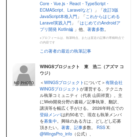
Core・Vue.js・React・TypeScript・
ECMAScript、Laravelなど）
」「
改訂3版
JavaScript本格入門
」「
これからはじめる
Laravel実践入門
」「
はじめてのAndroidア
プリ開発 Kotlin編
」他、
著書多数
。
※プロフィールは、執筆時点、または直近の記事の寄稿時点で
の内容です
この著者の最近の執筆記事
WINGSプロジェクト 東 浩二（アズマ コ
ウジ）
＜
WINGSプロジェクト
について＞
有限会社
WINGSプロジェクト
が運営する、テクニカ
ル執筆コミュニティ（代表 山田祥寛）。主
にWeb開発分野の書籍／記事執筆、翻訳、
講演等を幅広く手がける。 2026年時点での
登録メンバ
は約50名で、現在も執筆メンバ
を
募集中
。興味のある方は、どしどし応募
頂きたい。
著書
、
記事
多数。
RSS
X:
@WingsPro_info
（公式）、