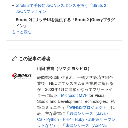
Struts 2で手軽にJSONレスポンスを扱う「Struts 2
JSONプラグイン」
Struts 2にリッチUIを提供する「Struts2 jQueryプラグ
イン」
もっと読む
この記事の著者
山田 祥寛（ヤマダ ヨシヒロ）
静岡県榛原町生まれ。一橋大学経済学部卒
業後、NECにてシステム企画業務に携わる
が、2003年4月に念願かなってフリーライ
ターに転身。
Microsoft MVP
for Visual
Studio and Development Technologies。執
筆コミュニティ「
WINGSプロジェクト
」代
表。主な著書に「
独習シリーズ（Java・
C#・Python・PHP・Ruby・JSP＆サーブレ
ットなど）
」「
速習シリーズ（ASP.NET