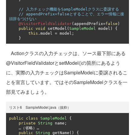
// 入力チェック機能をSampleModelクラスに委譲する
// appendPrefix=falseとすることで、エラー情報に接
頭辞をつけない
@VisitorFieldValidator
(
appendPrefix
=
false
)
public
void
 setModel
(
SampleModel
 model
)
{
this
.
model 
=
 model
;
}
Actionクラスの入力チェックは、ソース最下部にある
@VisitorFieldValidatorとsetModel()の箇所にあるよう
に、実際の入力チェックはSampleModelに委譲されるこ
とを宣言しています。ではそのSampleModelクラスを一
部見てみましょう。
リスト6 SampleModel.java（抜粋）
public
class
SampleModel
{
private
String
 name
;
…（省略）…
public
String
 getName
()
{