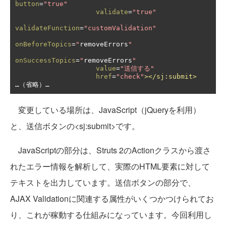
button
=
"true"
validate
=
"true"
validateFunction
=
"customValidation"
onBeforeTopics
=
"
removeErrors
"
onSuccessTopics
=
"
removeErrors
"
value
=
"送信する"
href
=
"check"
></sj:submit>
…（省略）…
変更している場所は、JavaScript（jQueryを利用）
と、送信ボタンの<sj:submit>です。
JavaScriptの部分は、Struts 2のActionクラスから渡さ
れたエラー情報を解析して、実際のHTML要素に対して
テキストを出力しています。送信ボタンの部分で、
AJAX Validationに関連する属性がいくつかつけられてお
り、これが稼動する仕組みになっています。今回利用し