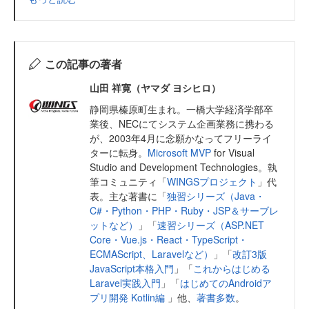
この記事の著者
山田 祥寛（ヤマダ ヨシヒロ）
静岡県榛原町生まれ。一橋大学経済学部卒
業後、NECにてシステム企画業務に携わる
が、2003年4月に念願かなってフリーライ
ターに転身。
Microsoft MVP
for Visual
Studio and Development Technologies。執
筆コミュニティ「
WINGSプロジェクト
」代
表。主な著書に「
独習シリーズ（Java・
C#・Python・PHP・Ruby・JSP＆サーブレ
ットなど）
」「
速習シリーズ（ASP.NET
Core・Vue.js・React・TypeScript・
ECMAScript、Laravelなど）
」「
改訂3版
JavaScript本格入門
」「
これからはじめる
Laravel実践入門
」「
はじめてのAndroidア
プリ開発 Kotlin編
」他、
著書多数
。