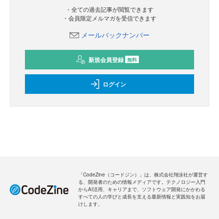
・全ての過去記事が閲覧できます
・会員限定メルマガを受信できます
メールバックナンバー
新規会員登録
無料
ログイン
「CodeZine（コードジン）」は、株式会社翔泳社が運営す
る、開発者のための情報メディアです。テクノロジー入門
からAI活用、キャリアまで、ソフトウェア開発にかかわる
すべての人の学びと成長を支える最新情報と実践知をお届
けします。