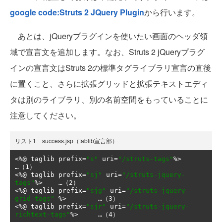
google code:Struts 2 JQuery Plugin
から行います。
あとは、jQueryプラグインを使いたい画面のヘッダ領
域で宣言文を追加します。なお、Struts 2 jQueryプラグ
インの宣言文はStruts 2の標準タグライブラリ宣言の直後
に置くこと、さらに拡張グリッドと拡張テキストエディ
タは別のライブラリ、別の名前空間をもっていることに
注意してください。
リスト1 success.jsp（tablib宣言部）
<%@
 taglib prefix
=
"s"
 uri
=
"/struts-tags"
%>            
<%@
 taglib prefix
=
"sj"
 uri
=
"/struts-jquery-
tags"
<%@
 taglib prefix
=
"sjg"
 uri
=
"/struts-jquery-
grid-tags"
<%@
 taglib prefix
=
"sjr"
 uri
=
"/struts-jquery-
richtext-tags"
%>     …（4）