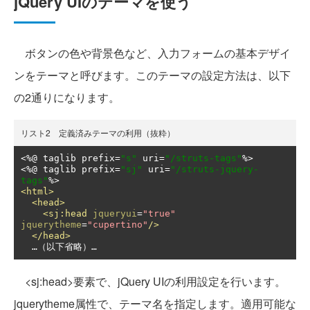
jQuery UIのテーマを使う
ボタンの色や背景色など、入力フォームの基本デザイ
ンをテーマと呼びます。このテーマの設定方法は、以下
の2通りになります。
リスト2 定義済みテーマの利用（抜粋）
<%@
 taglib prefix
=
"s"
 uri
=
"/struts-tags"
<%@
 taglib prefix
=
"sj"
 uri
=
"/struts-jquery-
tags"
<html>
<head>
<sj:head
jqueryui
=
"true"
jquerytheme
=
"cupertino"
/>
</head>
  …（以下省略）…
<sj:head>要素で、jQuery UIの利用設定を行います。
jquerytheme属性で、テーマ名を指定します。適用可能な