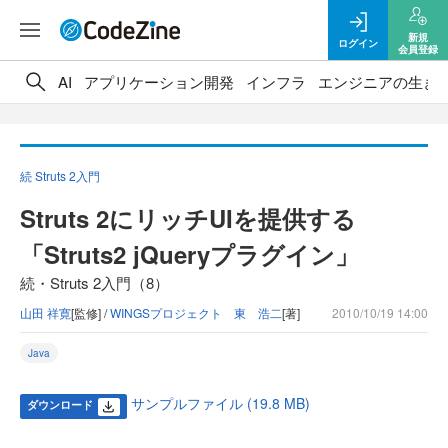
新規
ログイン
会員登録
AI
アプリケーション開発
インフラ
エンジニアの生き
続 Struts 2入門
Struts 2にリッチUIを提供する
「Struts2 jQueryプラグイン」
続・Struts 2入門（8）
山田 祥寛
[監修] /
WINGSプロジェクト 東 浩二
[著]
2010/10/19 14:00
Java
サンプルファイル (19.8 MB)
ダウンロード