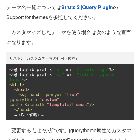
テーマ名一覧については
Struts 2 jQuery Plugin
の
Support for themesを参照してください。
カスタマイズしたテーマを使う場合は次のような宣言
になります。
リスト3 カスタムテーマの利用（抜粋）
<%@
 taglib prefix
=
"s"
 uri
=
"/struts-tags"
<%@
 taglib prefix
=
"sj"
 uri
=
"/struts-jquery-
tags"
<html>
<head>
<sj:head
jqueryui
=
"true"
jquerytheme
=
"custom"
customBasepath
=
"template/themes"
/>
</head>
  …（以下省略）…
変更する点は2か所です。jquerytheme属性でカスタマ