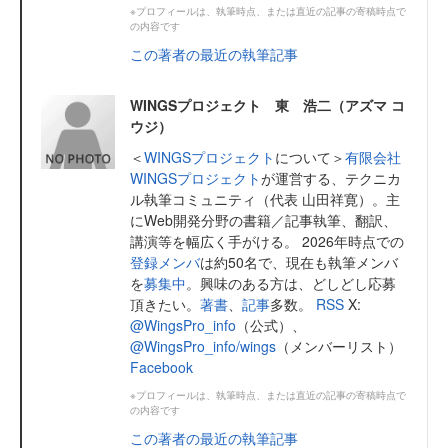
※プロフィールは、執筆時点、または直近の記事の寄稿時点で
の内容です
この著者の最近の執筆記事
WINGSプロジェクト 東 浩二（アズマ コ
ウジ）
＜
WINGSプロジェクト
について＞
有限会社
WINGSプロジェクト
が運営する、テクニカ
ル執筆コミュニティ（代表 山田祥寛）。主
にWeb開発分野の書籍／記事執筆、翻訳、
講演等を幅広く手がける。 2026年時点での
登録メンバ
は約50名で、現在も執筆メンバ
を
募集中
。興味のある方は、どしどし応募
頂きたい。
著書
、
記事
多数。
RSS
X:
@WingsPro_info
（公式）、
@WingsPro_info/wings
（メンバーリスト）
Facebook
※プロフィールは、執筆時点、または直近の記事の寄稿時点で
の内容です
この著者の最近の執筆記事