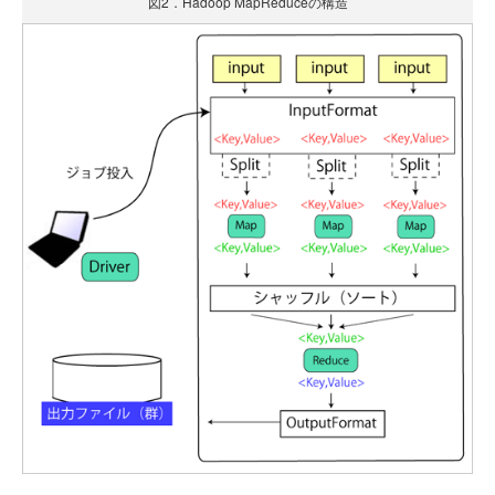
図2．Hadoop MapReduceの構造