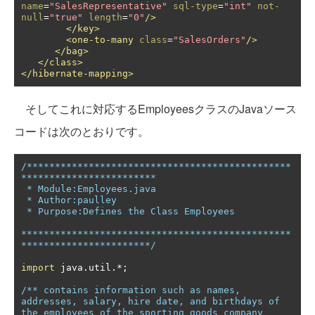
name
=
"SalesRepresentative"
sql-type
=
"int"
not-
null
=
"true"
length
=
"0"
/>
</key>
<one-to-many
class
=
"SalesOrders"
/>
</bag>
</class>
</hibernate-mapping>
そしてこれに対応するEmployeesクラスのJavaソース
コードは次のとおりです。
/***********************************************
************************

 * Module:Employees.java

 * Author:paulley

 * Purpose:Defines the Class Employees

************************************************
***********************/
import
 java
.
util
.*;
/** contains information such as names, 
addresses, salary, hire date, and birthdays of 
the employees of the sporting goods company
