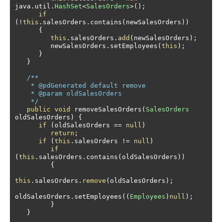
java
.
util
.
HashSet
<
SalesOrders
>();
if
(!
this
.
salesOrders
.
contains
(
newSalesOrders
))
{
this
.
salesOrders
.
add
(
newSalesOrders
);
         newSalesOrders
.
setEmployees
(
this
);
}
}
/** 

    * @pdGenerated default remove

    * @param oldSalesOrders

    */
public
void
 removeSalesOrders
(
SalesOrders
oldSalesOrders
)
{
if
(
oldSalesOrders 
==
null
)
return
;
if
(
this
.
salesOrders 
!=
null
)
if
(
this
.
salesOrders
.
contains
(
oldSalesOrders
))
{
this
.
salesOrders
.
remove
(
oldSalesOrders
);
oldSalesOrders
.
setEmployees
((
Employees
)
null
);
}
}