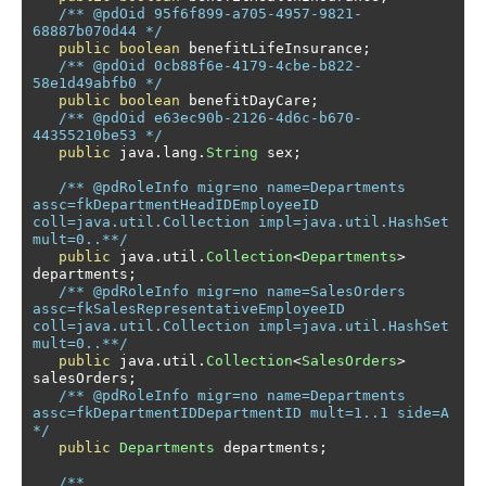
/** @pdOid 95f6f899-a705-4957-9821-
68887b070d44 */
public
boolean
 benefitLifeInsurance
;
/** @pdOid 0cb88f6e-4179-4cbe-b822-
58e1d49abfb0 */
public
boolean
 benefitDayCare
;
/** @pdOid e63ec90b-2126-4d6c-b670-
44355210be53 */
public
 java
.
lang
.
String
 sex
;
/** @pdRoleInfo migr=no name=Departments 
assc=fkDepartmentHeadIDEmployeeID 
coll=java.util.Collection impl=java.util.HashSet 
mult=0..**/
public
 java
.
util
.
Collection
<
Departments
>
departments
;
/** @pdRoleInfo migr=no name=SalesOrders 
assc=fkSalesRepresentativeEmployeeID 
coll=java.util.Collection impl=java.util.HashSet 
mult=0..**/
public
 java
.
util
.
Collection
<
SalesOrders
>
salesOrders
;
/** @pdRoleInfo migr=no name=Departments 
assc=fkDepartmentIDDepartmentID mult=1..1 side=A 
*/
public
Departments
 departments
;
/**
