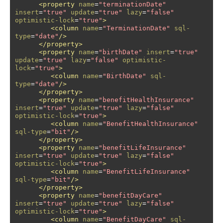
<property
name
=
"terminationDate"
insert
=
"true"
update
=
"true"
lazy
=
"false"
optimistic-lock
=
"true"
>
<column
name
=
"TerminationDate"
sql-
type
=
"date"
/>
</property>
<property
name
=
"birthDate"
insert
=
"true"
update
=
"true"
lazy
=
"false"
optimistic-
lock
=
"true"
>
<column
name
=
"BirthDate"
sql-
type
=
"date"
/>
</property>
<property
name
=
"benefitHealthInsurance"
insert
=
"true"
update
=
"true"
lazy
=
"false"
optimistic-lock
=
"true"
>
<column
name
=
"BenefitHealthInsurance"
sql-type
=
"bit"
/>
</property>
<property
name
=
"benefitLifeInsurance"
insert
=
"true"
update
=
"true"
lazy
=
"false"
optimistic-lock
=
"true"
>
<column
name
=
"BenefitLifeInsurance"
sql-type
=
"bit"
/>
</property>
<property
name
=
"benefitDayCare"
insert
=
"true"
update
=
"true"
lazy
=
"false"
optimistic-lock
=
"true"
>
<column
name
=
"BenefitDayCare"
sql-