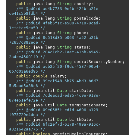
public
 java
.
lang
.
String
 country
;
/** @pdOid ad4b7733-0e4b-424b-a21e-
ce41c5b8fdb4 */
public
 java
.
lang
.
String
 postalCode
;
/** @pdOid 4feb5f1c-e580-4710-8cad-
1cfcfcc5ea59 */
public
 java
.
lang
.
String
 phone
;
/** @pdOid 8c518d35-b063-4a52-a21b-
72657c882ede */
public
 java
.
lang
.
String
 status
;
/** @pdOid 204c1cb2-1aef-41bb-a545-
2a4ce45001f9 */
public
 java
.
lang
.
String
 socialSecurityNumber
;
/** @pdOid acb25f20-f9dc-4537-90b4-
0b7d03a6ed95 */
public
double
 salary
;
/** @pdOid 99ecf548-5b75-4bd3-b6d7-
5a5aad5a38c6 */
public
 java
.
util
.
Date
 startDate
;
/** @pdOid 7ddeacad-ed35-4c9e-913e-
874e51efe72e */
public
 java
.
util
.
Date
 terminationDate
;
/** @pdOid 09e0585f-cd1d-4606-a129-
f075729e4dea */
public
 java
.
util
.
Date
 birthDate
;
/** @pdOid 6fc2ef7d-6178-499a-916c-
a821642aa775 */
public
boolean
 benefitHealthInsurance
;