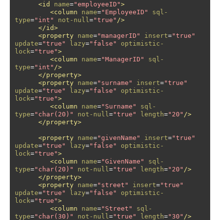
<id
name
=
"employeeID"
>
<column
name
=
"EmployeeID"
sql-
type
=
"int"
not-null
=
"true"
/>
</id>
<property
name
=
"managerID"
insert
=
"true"
update
=
"true"
lazy
=
"false"
optimistic-
lock
=
"true"
>
<column
name
=
"ManagerID"
sql-
type
=
"int"
/>
</property>
<property
name
=
"surname"
insert
=
"true"
update
=
"true"
lazy
=
"false"
optimistic-
lock
=
"true"
>
<column
name
=
"Surname"
sql-
type
=
"char(20)"
not-null
=
"true"
length
=
"20"
/>
</property>
<property
name
=
"givenName"
insert
=
"true"
update
=
"true"
lazy
=
"false"
optimistic-
lock
=
"true"
>
<column
name
=
"GivenName"
sql-
type
=
"char(20)"
not-null
=
"true"
length
=
"20"
/>
</property>
<property
name
=
"street"
insert
=
"true"
update
=
"true"
lazy
=
"false"
optimistic-
lock
=
"true"
>
<column
name
=
"Street"
sql-
type
=
"char(30)"
not-null
=
"true"
length
=
"30"
/>