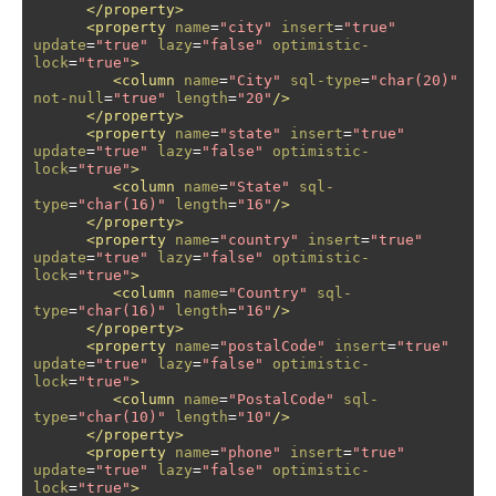
</property>
<property
name
=
"city"
insert
=
"true"
update
=
"true"
lazy
=
"false"
optimistic-
lock
=
"true"
>
<column
name
=
"City"
sql-type
=
"char(20)"
not-null
=
"true"
length
=
"20"
/>
</property>
<property
name
=
"state"
insert
=
"true"
update
=
"true"
lazy
=
"false"
optimistic-
lock
=
"true"
>
<column
name
=
"State"
sql-
type
=
"char(16)"
length
=
"16"
/>
</property>
<property
name
=
"country"
insert
=
"true"
update
=
"true"
lazy
=
"false"
optimistic-
lock
=
"true"
>
<column
name
=
"Country"
sql-
type
=
"char(16)"
length
=
"16"
/>
</property>
<property
name
=
"postalCode"
insert
=
"true"
update
=
"true"
lazy
=
"false"
optimistic-
lock
=
"true"
>
<column
name
=
"PostalCode"
sql-
type
=
"char(10)"
length
=
"10"
/>
</property>
<property
name
=
"phone"
insert
=
"true"
update
=
"true"
lazy
=
"false"
optimistic-
lock
=
"true"
>