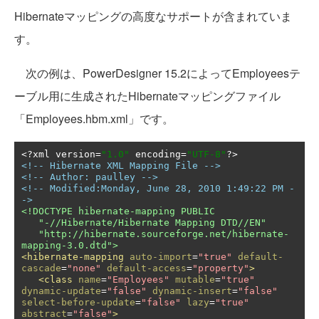
Hibernateマッピングの高度なサポートが含まれていま
す。
次の例は、PowerDesigner 15.2によってEmployeesテ
ーブル用に生成されたHibernateマッピングファイル
「Employees.hbm.xml」です。
<?
xml version
=
"1.0"
 encoding
=
"UTF-8"
?>
<!-- Hibernate XML Mapping File -->
<!-- Author: paulley -->
<!-- Modified:Monday, June 28, 2010 1:49:22 PM -
->
<!DOCTYPE hibernate-mapping PUBLIC

   "-//Hibernate/Hibernate Mapping DTD//EN"

   "http://hibernate.sourceforge.net/hibernate-
mapping-3.0.dtd">
<hibernate-mapping
auto-import
=
"true"
default-
cascade
=
"none"
default-access
=
"property"
>
<class
name
=
"Employees"
mutable
=
"true"
dynamic-update
=
"false"
dynamic-insert
=
"false"
select-before-update
=
"false"
lazy
=
"true"
abstract
=
"false"
>