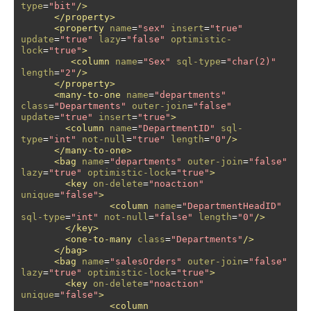
type
=
"bit"
/>
</property>
<property
name
=
"sex"
insert
=
"true"
update
=
"true"
lazy
=
"false"
optimistic-
lock
=
"true"
>
<column
name
=
"Sex"
sql-type
=
"char(2)"
length
=
"2"
/>
</property>
<many-to-one
name
=
"departments"
class
=
"Departments"
outer-join
=
"false"
update
=
"true"
insert
=
"true"
>
<column
name
=
"DepartmentID"
sql-
type
=
"int"
not-null
=
"true"
length
=
"0"
/>
</many-to-one>
<bag
name
=
"departments"
outer-join
=
"false"
lazy
=
"true"
optimistic-lock
=
"true"
>
<key
on-delete
=
"noaction"
unique
=
"false"
>
<column
name
=
"DepartmentHeadID"
sql-type
=
"int"
not-null
=
"false"
length
=
"0"
/>
</key>
<one-to-many
class
=
"Departments"
/>
</bag>
<bag
name
=
"salesOrders"
outer-join
=
"false"
lazy
=
"true"
optimistic-lock
=
"true"
>
<key
on-delete
=
"noaction"
unique
=
"false"
>
<column