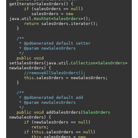
getIteratorSalesOrders
()
{
if
(
salesOrders 
==
null
)
         salesOrders 
=
new
java
.
util
.
HashSet
<
SalesOrders
>();
return
 salesOrders
.
iterator
();
}
/** 

    * @pdGenerated default setter

    * @param newSalesOrders

    */
public
void
setSalesOrders
(
java
.
util
.
Collection
<
SalesOrders
>
newSalesOrders
)
{
//removeAllSalesOrders();
this
.
salesOrders 
=
 newSalesOrders
;
}
/** 

    * @pdGenerated default add

    * @param newSalesOrders

    */
public
void
 addSalesOrders
(
SalesOrders
newSalesOrders
)
{
if
(
newSalesOrders 
==
null
)
return
;
if
(
this
.
salesOrders 
==
null
)
this
.
salesOrders 
=
new