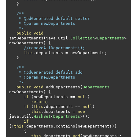
}
/** 

    * @pdGenerated default setter

    * @param newDepartments

    */
public
void
setDepartments
(
java
.
util
.
Collection
<
Departments
>
newDepartments
)
{
//removeAllDepartments();
this
.
departments 
=
 newDepartments
;
}
/** 

    * @pdGenerated default add

    * @param newDepartments

    */
public
void
 addDepartments
(
Departments
newDepartments
)
{
if
(
newDepartments 
==
null
)
return
;
if
(
this
.
departments 
==
null
)
this
.
departments 
=
new
java
.
util
.
HashSet
<
Departments
>();
if
(!
this
.
departments
.
contains
(
newDepartments
))
{
this
.
departments
.
add
(
newDepartments
);