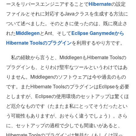
ースをリバースエンジニアすることで
Hibernate
の設定
ファイルとそれに対応するJavaクラスを生成する方法に
ついて述べました。そのときに使ったのは、既に廃止さ
れた
Middlegen
とAnt、そして
Eclipse Ganymedeから
Hibernate Toolsのプラグイン
を利用するやり方です。
私の経験から言うと、MiddlegenもHibernate Toolsの
プラグインも、とりわけ堅牢なツールというわけではあ
りません。Middlegenのソフトウェアは今や過去のもの
です。またHibernate ToolsのプラグインはEclipseを必要
としますが、Eclipseの使用環境のセットアップは驚くほ
ど厄介なものです（たまたま私にとってそうだったとい
う可能性もありますが、おそらく違うでしょう）。さら
に、セットアップの過程で少しでも間違いがあると、
Hibernate Toolsのプラグインは無益な（もしくは誤っ