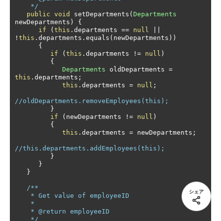
    */
public
void
 setDepartments
(
Departments
newDepartments
)
{
if
(
this
.
departments 
==
null
||
!
this
.
departments
.
equals
(
newDepartments
))
{
if
(
this
.
departments 
!=
null
)
{
Departments
 oldDepartments 
=
this
.
departments
;
this
.
departments 
=
null
;
//oldDepartments.removeEmployees(this);
}
if
(
newDepartments 
!=
null
)
{
this
.
departments 
=
 newDepartments
;
//this.departments.addEmployees(this);
}
}
}
/**

シェア
    * Get value of employeeID

    *

    * @return employeeID 

    */