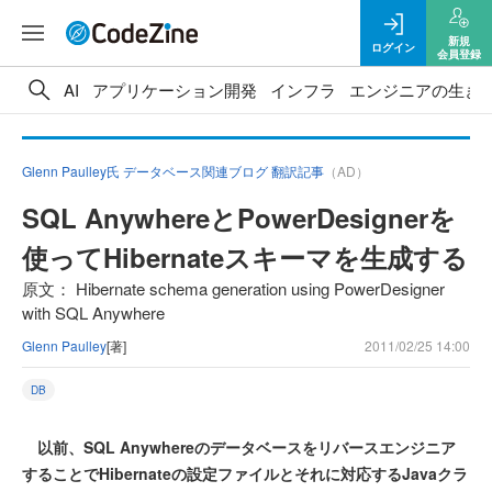
新規
ログイン
会員登録
AI
アプリケーション開発
インフラ
エンジニアの生き
Glenn Paulley氏 データベース関連ブログ 翻訳記事
（AD）
SQL AnywhereとPowerDesignerを
使ってHibernateスキーマを生成する
原文： Hibernate schema generation using PowerDesigner
with SQL Anywhere
Glenn Paulley
[著]
2011/02/25 14:00
DB
以前、SQL Anywhereのデータベースをリバースエンジニア
することでHibernateの設定ファイルとそれに対応するJavaクラ