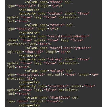
<column
name
=
"Phone"
sql-
type
=
"char(13)"
length
=
"13"
/>
</property>
<property
name
=
"status"
insert
=
"true"
update
=
"true"
lazy
=
"false"
optimistic-
lock
=
"true"
>
<column
name
=
"Status"
sql-
type
=
"char(2)"
length
=
"2"
/>
</property>
<property
name
=
"socialSecurityNumber"
insert
=
"true"
update
=
"true"
lazy
=
"false"
optimistic-lock
=
"true"
>
<column
name
=
"SocialSecurityNumber"
sql-type
=
"char(11)"
length
=
"11"
/>
</property>
<property
name
=
"salary"
insert
=
"true"
update
=
"true"
lazy
=
"false"
optimistic-
lock
=
"true"
>
<column
name
=
"Salary"
sql-
type
=
"numeric(20,3)"
not-null
=
"true"
length
=
"20"
precision
=
"3"
/>
</property>
<property
name
=
"startDate"
insert
=
"true"
update
=
"true"
lazy
=
"false"
optimistic-
lock
=
"true"
>
<column
name
=
"StartDate"
sql-
type
=
"date"
not-null
=
"true"
/>
</property>