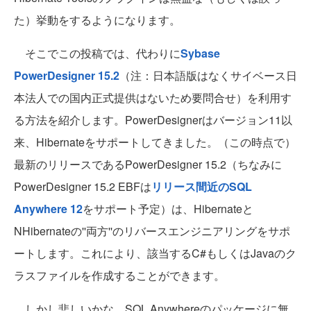
た）挙動をするようになります。
そこでこの投稿では、代わりに
Sybase
PowerDesigner 15.2
（注：日本語版はなくサイベース日
本法人での国内正式提供はないため要問合せ）を利用す
る方法を紹介します。PowerDesignerはバージョン11以
来、Hibernateをサポートしてきました。（この時点で）
最新のリリースであるPowerDesigner 15.2（ちなみに
PowerDesigner 15.2 EBFは
リリース間近のSQL
Anywhere 12
をサポート予定）は、Hibernateと
NHibernateの''両方''のリバースエンジニアリングをサポ
ートします。これにより、該当するC#もしくはJavaのク
ラスファイルを作成することができます。
しかし悲しいかな、SQL Anywhereのパッケージに無