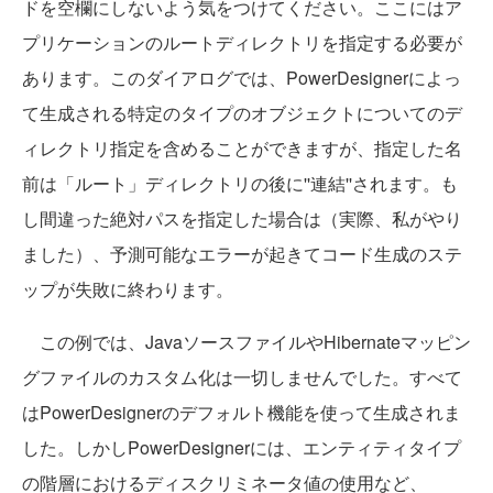
ドを空欄にしないよう気をつけてください。ここにはア
プリケーションのルートディレクトリを指定する必要が
あります。このダイアログでは、PowerDesignerによっ
て生成される特定のタイプのオブジェクトについてのデ
ィレクトリ指定を含めることができますが、指定した名
前は「ルート」ディレクトリの後に''連結''されます。も
し間違った絶対パスを指定した場合は（実際、私がやり
ました）、予測可能なエラーが起きてコード生成のステ
ップが失敗に終わります。
この例では、JavaソースファイルやHibernateマッピン
グファイルのカスタム化は一切しませんでした。すべて
はPowerDesignerのデフォルト機能を使って生成されま
した。しかしPowerDesignerには、エンティティタイプ
の階層におけるディスクリミネータ値の使用など、