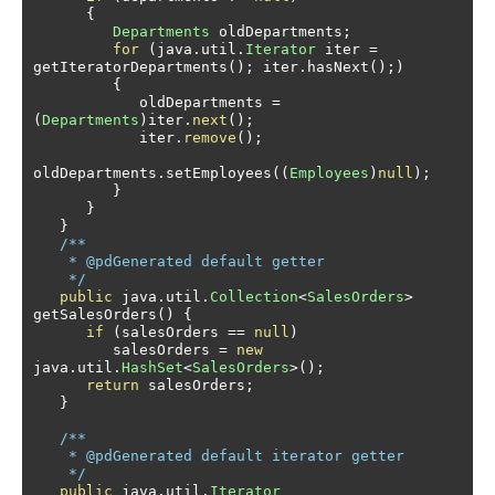
{
Departments
 oldDepartments
;
for
(
java
.
util
.
Iterator
 iter 
=
getIteratorDepartments
();
 iter
.
hasNext
();)
{
            oldDepartments 
=
(
Departments
)
iter
.
next
();
            iter
.
remove
();
oldDepartments
.
setEmployees
((
Employees
)
null
);
}
}
}
/**

    * @pdGenerated default getter

    */
public
 java
.
util
.
Collection
<
SalesOrders
>
getSalesOrders
()
{
if
(
salesOrders 
==
null
)
         salesOrders 
=
new
java
.
util
.
HashSet
<
SalesOrders
>();
return
 salesOrders
;
}
/**

    * @pdGenerated default iterator getter

    */
public
 java
.
util
.
Iterator