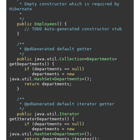
    * Empty constructor which is required by 
Hibernate

    *

    */
public
Employees
()
{
// TODO Auto-generated constructor stub
}
/**

    * @pdGenerated default getter

    */
public
 java
.
util
.
Collection
<
Departments
>
getDepartments
()
{
if
(
departments 
==
null
)
         departments 
=
new
java
.
util
.
HashSet
<
Departments
>();
return
 departments
;
}
/**

    * @pdGenerated default iterator getter

    */
public
 java
.
util
.
Iterator
getIteratorDepartments
()
{
if
(
departments 
==
null
)
         departments 
=
new
java
.
util
.
HashSet
<
Departments
>();
return
 departments
.
iterator
();