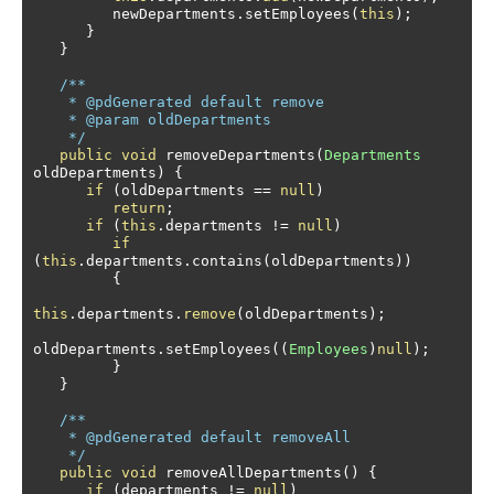
         newDepartments
.
setEmployees
(
this
);
}
}
/** 

    * @pdGenerated default remove

    * @param oldDepartments

    */
public
void
 removeDepartments
(
Departments
oldDepartments
)
{
if
(
oldDepartments 
==
null
)
return
;
if
(
this
.
departments 
!=
null
)
if
(
this
.
departments
.
contains
(
oldDepartments
))
{
this
.
departments
.
remove
(
oldDepartments
);
oldDepartments
.
setEmployees
((
Employees
)
null
);
}
}
/**

    * @pdGenerated default removeAll

    */
public
void
 removeAllDepartments
()
{
if
(
departments 
!=
null
)