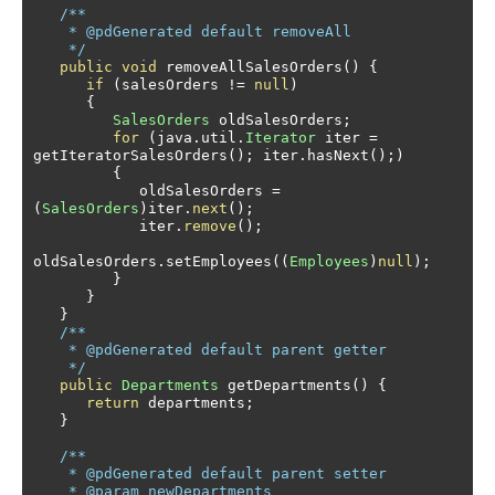
/**

    * @pdGenerated default removeAll

    */
public
void
 removeAllSalesOrders
()
{
if
(
salesOrders 
!=
null
)
{
SalesOrders
 oldSalesOrders
;
for
(
java
.
util
.
Iterator
 iter 
=
getIteratorSalesOrders
();
 iter
.
hasNext
();)
{
            oldSalesOrders 
=
(
SalesOrders
)
iter
.
next
();
            iter
.
remove
();
oldSalesOrders
.
setEmployees
((
Employees
)
null
);
}
}
}
/**

    * @pdGenerated default parent getter

    */
public
Departments
 getDepartments
()
{
return
 departments
;
}
/**

    * @pdGenerated default parent setter

    * @param newDepartments
