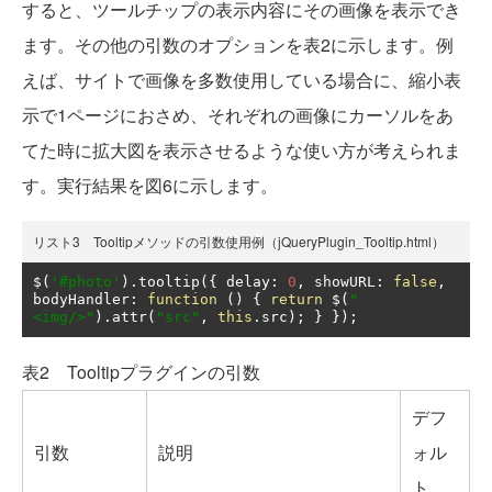
すると、ツールチップの表示内容にその画像を表示でき
ます。その他の引数のオプションを表2に示します。例
えば、サイトで画像を多数使用している場合に、縮小表
示で1ページにおさめ、それぞれの画像にカーソルをあ
てた時に拡大図を表示させるような使い方が考えられま
す。実行結果を図6に示します。
リスト3 Tooltipメソッドの引数使用例（jQueryPlugin_Tooltip.html）
$
(
'#photo'
).
tooltip
({
 delay
:
0
,
 showURL
:
false
,
bodyHandler
:
function
()
{
return
 $
(
"
<img/>"
).
attr
(
"src"
,
this
.
src
);
}
});
表2 Tooltipプラグインの引数
デフ
引数
説明
ォル
ト