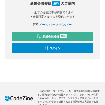
新規会員登録
のご案内
無料
・全ての過去記事が閲覧できます
・会員限定メルマガを受信できます
メールバックナンバー
新規会員登録
無料
ログイン
「CodeZine（コードジン）」は、株式会社翔泳社が運営す
る、開発者のための情報メディアです。テクノロジー入門
からAI活用、キャリアまで、ソフトウェア開発にかかわる
すべての人の学びと成長を支える最新情報と実践知をお届
けします。