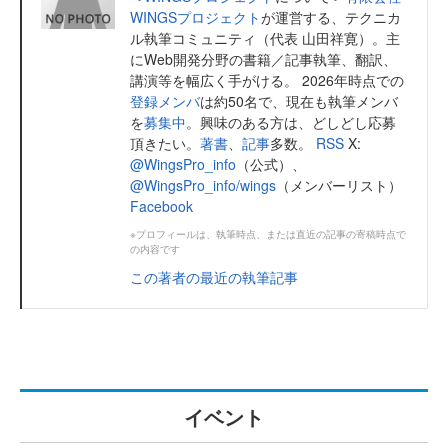
WINGSプロジェクト
が運営する、テクニカ
ル執筆コミュニティ（代表 山田祥寛）。主
にWeb開発分野の書籍／記事執筆、翻訳、
講演等を幅広く手がける。 2026年時点での
登録メンバ
は約50名で、現在も執筆メンバ
を
募集中
。興味のある方は、どしどし応募
頂きたい。
著書
、
記事
多数。
RSS
X:
@WingsPro_info
（公式）、
@WingsPro_info/wings
（メンバーリスト）
Facebook
※プロフィールは、執筆時点、または直近の記事の寄稿時点で
の内容です
この著者の最近の執筆記事
イベント