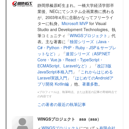
静岡県榛原町生まれ。一橋大学経済学部卒
業後、NECにてシステム企画業務に携わる
が、2003年4月に念願かなってフリーライ
ターに転身。
Microsoft MVP
for Visual
Studio and Development Technologies。執
筆コミュニティ「
WINGSプロジェクト
」代
表。主な著書に「
独習シリーズ（Java・
C#・Python・PHP・Ruby・JSP＆サーブレ
ットなど）
」「
速習シリーズ（ASP.NET
Core・Vue.js・React・TypeScript・
ECMAScript、Laravelなど）
」「
改訂3版
JavaScript本格入門
」「
これからはじめる
Laravel実践入門
」「
はじめてのAndroidア
プリ開発 Kotlin編
」他、
著書多数
。
※プロフィールは、執筆時点、または直近の記事の寄稿時点で
の内容です
この著者の最近の執筆記事
WINGSプロジェクト asa（asa）
＜
WINGSプロジェクト
について＞
有限会社