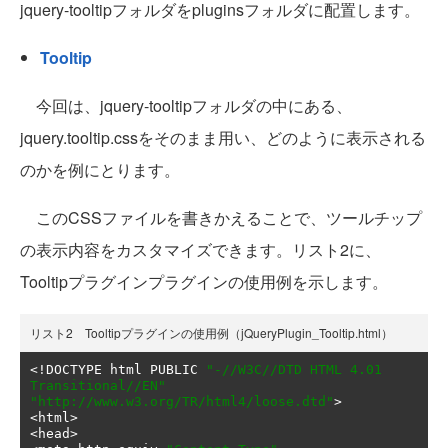
jquery-tooltipフォルダをpluginsフォルダに配置します。
Tooltip
今回は、jquery-tooltipフォルダの中にある、
jquery.tooltip.cssをそのまま用い、どのように表示される
のかを例にとります。
このCSSファイルを書きかえることで、ツールチップ
の表示内容をカスタマイズできます。リスト2に、
Tooltipプラグインプラグインの使用例を示します。
リスト2 Tooltipプラグインの使用例（jQueryPlugin_Tooltip.html）
<!
DOCTYPE html PUBLIC 
"-//W3C//DTD HTML 4.01 
Transitional//EN"
"http://www.w3.org/TR/html4/loose.dtd"
>
<
html
>
<
head
>