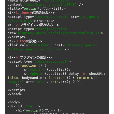
<
meta http
-
equiv
=
"Content-Type"
content
=
"text/html; charset=UTF-8"
/>
<
title
>
Tooltip
サンプル</
title
>
<!--
1.jQuery
の読み込み-->
<
script type
=
"text/javascript"
 src
=
"js/jquery-
1.5.2.min.js"
></
script
>
<!--
2.
プラグインの読み込み-->
<
script type
=
"text/javascript"
src
=
"plugins/jquery-tooltip/jquery.tooltip.js"
>
</
script
>
<!--
3.CSS
の設定-->
<
link rel
=
"stylesheet"
 href
=
"plugins/jquery-
tooltip/jquery.tooltip.css"
/>
<!--
4.
プラグインの設定-->
<
script type
=
"text/javascript"
>
    $
(
function
()
{
        $
(
'#set1 *'
).
tooltip
();
        $
(
'#photo'
).
tooltip
({
 delay
:
0
,
 showURL
:
false
,
 bodyHandler
:
function
()
{
return
 $
(
"
<img/>"
).
attr
(
"src"
,
this
.
src
);
}
});
});
</
script
>
</
head
>
<
body
>
<
div id 
=
"set1"
>
<
h1
>
Tooltip
サンプル</
h1
>