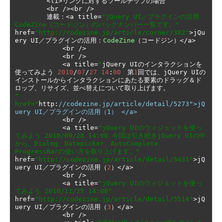
<
li
>リンクに対するツールチップの場合
<
br 
/><
br 
/>
連載：<
a title
=
"jQuery UI／プラグインの活用：
CodeZine（コードジン）のバックナンバー一覧です。"
href
=
"http://codezine.jp/article/corner/382"
>
jQu
ery UI
／プラグインの活用：
CodeZine
（コードジン）</
a
>
<
br 
/>
<
br 
/>
<
a title
=
"
jQuery UI
のインタラクションを
使ってみよう
2010
/
07
/
27
14
:
00
　第
1
回では、
jQuery UI
の
インストールからインタラクションにあたる要素のドラッグ＆ド
ロップ、リサイズ、並べ替えについて取り上げます。
" 
href="
http
:
//codezine.jp/article/detail/5273">jQ
uery UI／プラグインの活用（1） </a>
<
br 
/>
<
a title
=
"jQuery UIのウィジェットを使っ
てみよう 2010/09/28 14:00 今回は引き続きjQuery UIの中
から、Dialog、Datepicker、AutoComplete、
ProgressBarの使い方を取り上げます。"
href
=
"http://codezine.jp/article/detail/5431"
>
jQ
uery UI
／プラグインの活用（
2
）</
a
>
<
br 
/>
<
a title
=
"jQuery UIのウィジェットを使っ
てみよう 2010/11/25 14:00"
href
=
"http://codezine.jp/article/detail/5514"
>
jQ
uery UI
／プラグインの活用（
3
）</
a
>
<
br 
/>