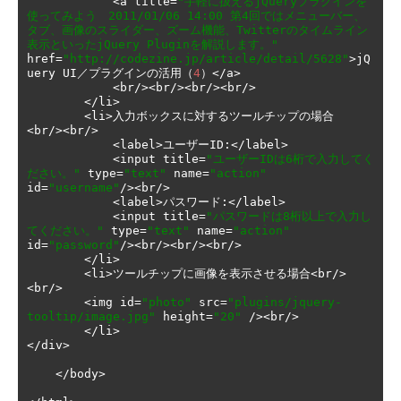
<
a title
=
"手軽に扱えるjQueryプラグインを
使ってみよう　2011/01/06 14:00 第4回ではメニューバー、
タブ、画像のスライダー、ズーム機能、Twitterのタイムライン
表示といったjQuery Pluginを解説します。"
href
=
"http://codezine.jp/article/detail/5628"
>
jQ
uery UI
／プラグインの活用（
4
）</
a
>
<
br
/><
br
/><
br
/><
br
/>
</
li
>
<
li
>入力ボックスに対するツールチップの場合
<
br
/><
br
/>
<
label
>ユーザー
ID
:</
label
>
<
input title
=
"ユーザーIDは6桁で入力してく
ださい。"
 type
=
"text"
 name
=
"action"
id
=
"username"
/><
br
/>
<
label
>パスワード:</
label
>
<
input title
=
"パスワードは8桁以上で入力し
てください。"
 type
=
"text"
 name
=
"action"
id
=
"password"
/><
br
/><
br
/><
br
/>
</
li
>
<
li
>ツールチップに画像を表示させる場合<
br
/>
<
br
/>
<
img id
=
"photo"
 src
=
"plugins/jquery-
tooltip/image.jpg"
 height
=
"20"
/><
br
/>
</
li
>
</
div
>
</
body
>