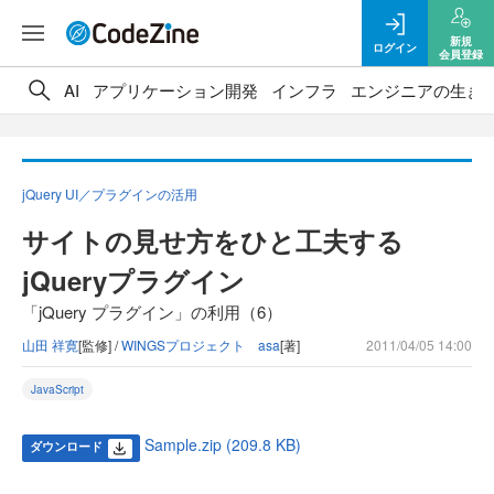
新規
ログイン
会員登録
AI
アプリケーション開発
インフラ
エンジニアの生き
jQuery UI／プラグインの活用
サイトの見せ方をひと工夫する
jQueryプラグイン
「jQuery プラグイン」の利用（6）
山田 祥寛
[監修] /
WINGSプロジェクト asa
[著]
2011/04/05 14:00
JavaScript
Sample.zip (209.8 KB)
ダウンロード