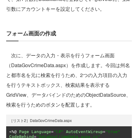
引数にアカウントキーを設定してください。
フォーム画面の作成
次に、データの入力・表示を行うフォーム画面
（DataGovCrimeData.aspx）を作成します。今回は州名
と都市名を元に検索を行うため、2つの入力項目の入力
を行うテキストボックス、検索結果を表示する
GridView、データバインドのためのObjectDataSource、
検索を行うためのボタンを配置します。
［リスト2］DataGovCrimeData.aspx
<%@
Page
Language
=
"C#"
AutoEventWireup
=
"true"
CodeBehind
=
"DataGovCrimeData.aspx.cs"