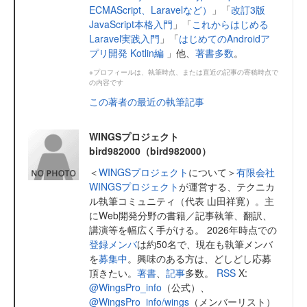
ECMAScript、Laravelなど）
」「
改訂3版
JavaScript本格入門
」「
これからはじめる
Laravel実践入門
」「
はじめてのAndroidア
プリ開発 Kotlin編
」他、
著書多数
。
※プロフィールは、執筆時点、または直近の記事の寄稿時点で
の内容です
この著者の最近の執筆記事
WINGSプロジェクト
bird982000（bird982000）
＜
WINGSプロジェクト
について＞
有限会社
WINGSプロジェクト
が運営する、テクニカ
ル執筆コミュニティ（代表 山田祥寛）。主
にWeb開発分野の書籍／記事執筆、翻訳、
講演等を幅広く手がける。 2026年時点での
登録メンバ
は約50名で、現在も執筆メンバ
を
募集中
。興味のある方は、どしどし応募
頂きたい。
著書
、
記事
多数。
RSS
X:
@WingsPro_info
（公式）、
@WingsPro_info/wings
（メンバーリスト）