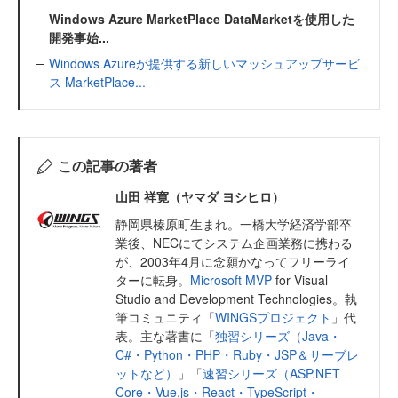
Windows Azure MarketPlace DataMarketを使用した
開発事始...
Windows Azureが提供する新しいマッシュアップサービ
ス MarketPlace...
この記事の著者
山田 祥寛（ヤマダ ヨシヒロ）
静岡県榛原町生まれ。一橋大学経済学部卒
業後、NECにてシステム企画業務に携わる
が、2003年4月に念願かなってフリーライ
ターに転身。
Microsoft MVP
for Visual
Studio and Development Technologies。執
筆コミュニティ「
WINGSプロジェクト
」代
表。主な著書に「
独習シリーズ（Java・
C#・Python・PHP・Ruby・JSP＆サーブレ
ットなど）
」「
速習シリーズ（ASP.NET
Core・Vue.js・React・TypeScript・