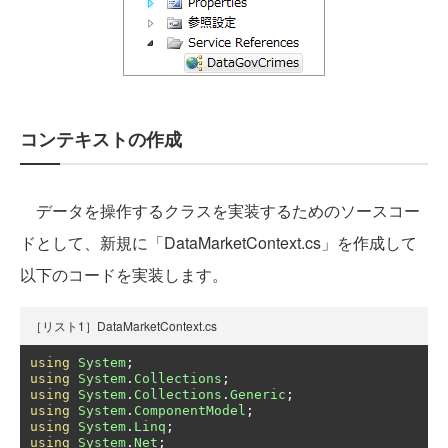
コンテキストの作成
データを操作するクラスを実装するためのソースコー
ドとして、新規に「DataMarketContext.cs」を作成して
以下のコードを実装します。
［リスト1］DataMarketContext.cs
using
System
;
using
System
.
Collections
;
using
System
.
Collections
.
Generic
;
using
System
.
ComponentModel
;
using
System
.
Linq
;
using
System
.
Net
;