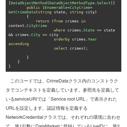
[
DataObjectMethod
(
DataObjectMethodType
.
Select
)]
public
IEnumerable
<
CityCrime
>
GetCrimeData
(
string
 state
,
string
 city
)
{
return
(
from
 crimes 
in
context
.
CityCrime
where
 crimes
.
State
==
 state 
&&
 crimes
.
City
==
 city

orderby
 crimes
.
Year
ascending
select
 crimes
);
}
}
}
このコードでは、CrimeDataクラス内のコンストラク
タでコンテキストを定義しています。参照先を定義して
いるserviceURIでは「Service root URL」で表示された
URLを設定します。認証情報を定義する
NetworkCredentialクラスでは、それぞれの環境に合わせ
て、第1引数にDataMarketに登録しているLiveIDに、第2