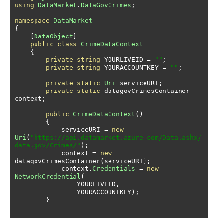
using
DataMarket
.
DataGovCrimes
;
namespace
DataMarket
{
[
DataObject
]
public
class
CrimeDataContext
{
private
string
 YOURLIVEID 
=
""
;
private
string
 YOURACCOUNTKEY 
=
""
;
private
static
Uri
 serviceURI
;
private
static
 datagovCrimesContainer 
context
;
public
CrimeDataContext
()
{
            serviceURI 
=
new
Uri
(
"https://api.datamarket.azure.com/Data.ashx/
data.gov/Crimes/"
);
            context 
=
new
datagovCrimesContainer
(
serviceURI
);
            context
.
Credentials
=
new
NetworkCredential
(
                YOURLIVEID
,
                YOURACCOUNTKEY
);
}