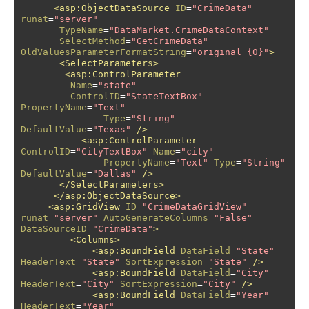
<asp:ObjectDataSource
ID
=
"CrimeData"
runat
=
"server"
TypeName
=
"DataMarket.CrimeDataContext"
SelectMethod
=
"GetCrimeData"
OldValuesParameterFormatString
=
"original_{0}"
>
<SelectParameters>
<asp:ControlParameter
Name
=
"state"
ControlID
=
"StateTextBox"
PropertyName
=
"Text"
Type
=
"String"
DefaultValue
=
"Texas"
/>
<asp:ControlParameter
ControlID
=
"CityTextBox"
Name
=
"city"
PropertyName
=
"Text"
Type
=
"String"
DefaultValue
=
"Dallas"
/>
</SelectParameters>
</asp:ObjectDataSource>
<asp:GridView
ID
=
"CrimeDataGridView"
runat
=
"server"
AutoGenerateColumns
=
"False"
DataSourceID
=
"CrimeData"
>
<Columns>
<asp:BoundField
DataField
=
"State"
HeaderText
=
"State"
SortExpression
=
"State"
/>
<asp:BoundField
DataField
=
"City"
HeaderText
=
"City"
SortExpression
=
"City"
/>
<asp:BoundField
DataField
=
"Year"
HeaderText
=
"Year"