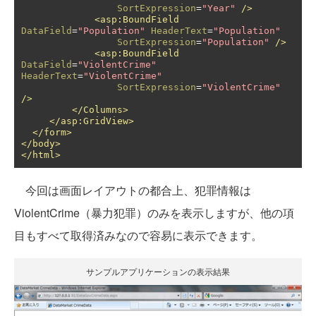
SortExpression
=
"Year"
/>
<asp:BoundField
DataField
=
"Population"
HeaderText
=
"Population"
SortExpression
=
"Population"
/>
<asp:BoundField
DataField
=
"ViolentCrime"
HeaderText
=
"ViolentCrime"
SortExpression
=
"ViolentCrime"
/>
</Columns>
</asp:GridView>
</form>
</body>
</html>
今回は画面レイアウトの都合上、犯罪情報は
ViolentCrime（暴力犯罪）のみを表示しますが、他の項
目もすべて取得済みなので容易に表示できます。
サンプルアプリケーションの表示結果