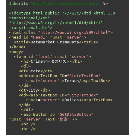
Inherits
=
"DataMarket.DataGovCrimeData"
 %>

<!doctype html public "-//w3c//dtd xhtml 1.0 
transitional//en" 
"http://www.w3.org/tr/xhtml1/dtd/xhtml1-
transitional.dtd">
<html
xmlns
=
"http://www.w3.org/1999/xhtml"
>
<head
id
=
"Head1"
runat
=
"server"
>
<title>
DataMarket CrimeData
</title>
</head>
<body>
<form
id
=
"form1"
runat
=
"server"
>
<h1>
Crimeデータのリスト
</h1>
<dl>
<dt>
State
</dt>
<dd><asp:TextBox
ID
=
"StateTextBox"
runat
=
"server"
>
Texas
</asp:TextBox>
</dd>
<dt>
City
</dt>
<dd><asp:TextBox
ID
=
"CityTextBox"
runat
=
"server"
>
Dallas
</asp:TextBox>
</dd>
</dl>
<asp:Button
ID
=
"GetDataButton"
runat
=
"server"
Text
=
"検索"
/>
<br
/>
<br
/>