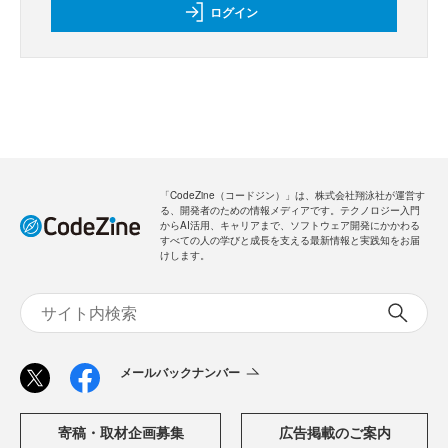
ログイン
「CodeZine（コードジン）」は、株式会社翔泳社が運営す
る、開発者のための情報メディアです。テクノロジー入門
からAI活用、キャリアまで、ソフトウェア開発にかかわる
すべての人の学びと成長を支える最新情報と実践知をお届
けします。
メールバックナンバー
寄稿・取材企画募集
広告掲載のご案内