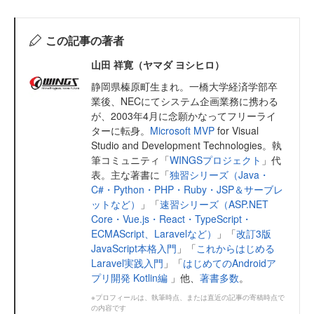
この記事の著者
山田 祥寛（ヤマダ ヨシヒロ）
静岡県榛原町生まれ。一橋大学経済学部卒
業後、NECにてシステム企画業務に携わる
が、2003年4月に念願かなってフリーライ
ターに転身。
Microsoft MVP
for Visual
Studio and Development Technologies。執
筆コミュニティ「
WINGSプロジェクト
」代
表。主な著書に「
独習シリーズ（Java・
C#・Python・PHP・Ruby・JSP＆サーブレ
ットなど）
」「
速習シリーズ（ASP.NET
Core・Vue.js・React・TypeScript・
ECMAScript、Laravelなど）
」「
改訂3版
JavaScript本格入門
」「
これからはじめる
Laravel実践入門
」「
はじめてのAndroidア
プリ開発 Kotlin編
」他、
著書多数
。
※プロフィールは、執筆時点、または直近の記事の寄稿時点で
の内容です