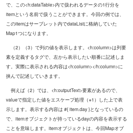
で、この<h:dataTable>内で扱われるデータの1行分を
itemという名前で扱うことができます。今回の例では、
このitemはサーブレット内でdataListに格納していた
Map1つになります。
（2）（3）で列の値を表示します。<h:column>は列要
素を定義するタグで、左から表示したい順番に記述しま
す。実際に表示される内容は<h:column></h:column>に
挟んで記述していきます。
例えば（2）では、<h:outputText>要素があるので、
valueで指定した値をエスケープ処理（※1）した上で表
示します。表示する内容は #{ item.day }となっているの
で、itemオブジェクトが持っているdayの内容を表示する
ことを意味します。itemオブジェクトは、今回Mapオブ