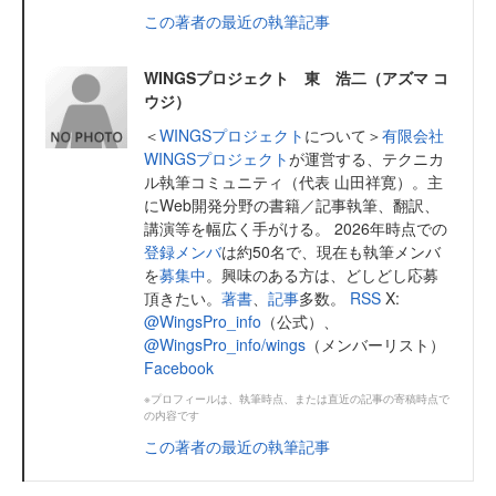
この著者の最近の執筆記事
WINGSプロジェクト 東 浩二（アズマ コ
ウジ）
＜
WINGSプロジェクト
について＞
有限会社
WINGSプロジェクト
が運営する、テクニカ
ル執筆コミュニティ（代表 山田祥寛）。主
にWeb開発分野の書籍／記事執筆、翻訳、
講演等を幅広く手がける。 2026年時点での
登録メンバ
は約50名で、現在も執筆メンバ
を
募集中
。興味のある方は、どしどし応募
頂きたい。
著書
、
記事
多数。
RSS
X:
@WingsPro_info
（公式）、
@WingsPro_info/wings
（メンバーリスト）
Facebook
※プロフィールは、執筆時点、または直近の記事の寄稿時点で
の内容です
この著者の最近の執筆記事