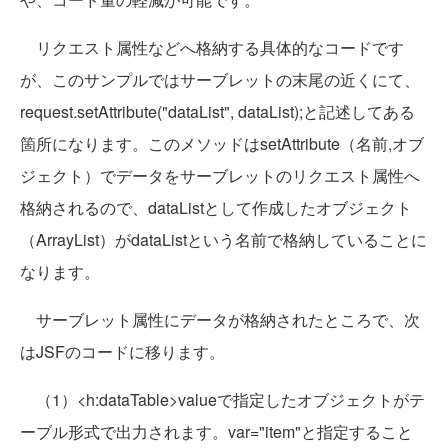
リクエスト属性などへ格納する具体的なコードです
が、このサンプルではサーブレットの末尾の近くにて、
request.setAttribute("dataList", dataList);と記述してある
箇所になります。このメソッドはsetAttribute（名前,オブ
ジェクト）でデータをサーブレットのリクエスト属性へ
格納されるので、dataListとして作成したオブジェクト
（ArrayList）がdataListという名前で格納していることに
なります。
サーブレット属性にデータが格納されたところで、次
はJSFのコードに移ります。
（1）<h:dataTable>valueで指定したオブジェクトがテ
ーブル形式で出力されます。var="item"と指定すること