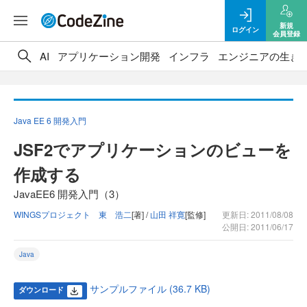
新規
ログイン
会員登録
AI
アプリケーション開発
インフラ
エンジニアの生き
Java EE 6 開発入門
JSF2でアプリケーションのビューを
作成する
JavaEE6 開発入門（3）
WINGSプロジェクト 東 浩二
[著] /
山田 祥寛
[監修]
更新日: 2011/08/08
公開日: 2011/06/17
Java
サンプルファイル (36.7 KB)
ダウンロード