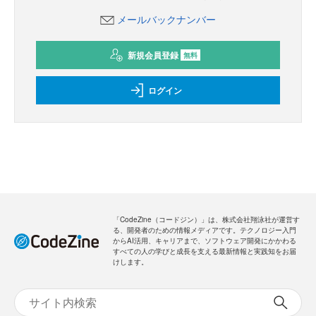
メールバックナンバー
新規会員登録
無料
ログイン
「CodeZine（コードジン）」は、株式会社翔泳社が運営す
る、開発者のための情報メディアです。テクノロジー入門
からAI活用、キャリアまで、ソフトウェア開発にかかわる
すべての人の学びと成長を支える最新情報と実践知をお届
けします。