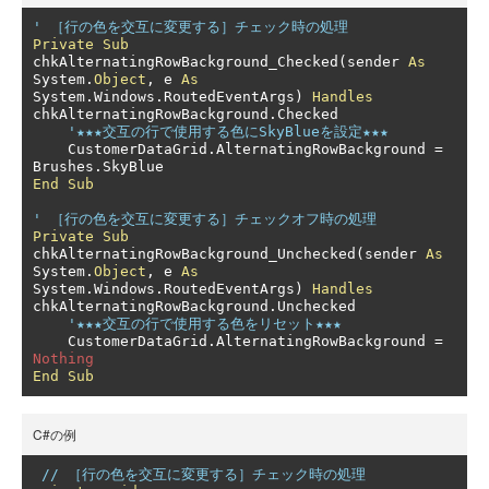
' ［行の色を交互に変更する］チェック時の処理
Private
Sub
chkAlternatingRowBackground_Checked
(
sender 
As
System
.
Object
,
 e 
As
System
.
Windows
.
RoutedEventArgs
)
Handles
chkAlternatingRowBackground
.
Checked

'★★★交互の行で使用する色にSkyBlueを設定★★★
    CustomerDataGrid
.
AlternatingRowBackground 
=
Brushes
.
End
Sub
' ［行の色を交互に変更する］チェックオフ時の処理
Private
Sub
chkAlternatingRowBackground_Unchecked
(
sender 
As
System
.
Object
,
 e 
As
System
.
Windows
.
RoutedEventArgs
)
Handles
chkAlternatingRowBackground
.
Unchecked

'★★★交互の行で使用する色をリセット★★★
    CustomerDataGrid
.
AlternatingRowBackground 
=
Nothing
End
Sub
C#の例
// ［行の色を交互に変更する］チェック時の処理