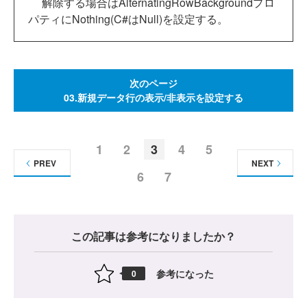
解除する場合はAlternatingRowBackgroundプロ
パティにNothing(C#はNull)を設定する。
次のページ
03.新規データ行の表示/非表示を設定する
1
2
3
4
5
PREV
NEXT
6
7
この記事は参考になりましたか？
参考になった
0