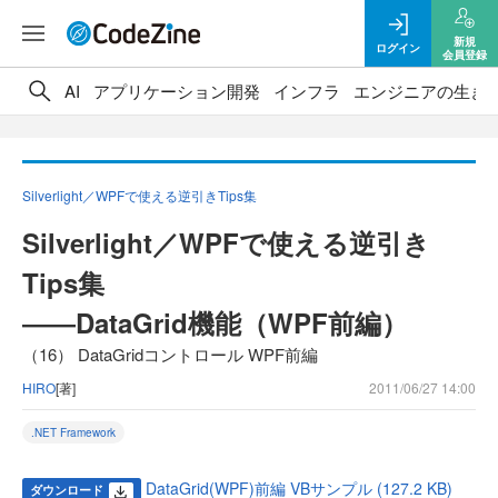
新規
ログイン
会員登録
AI
アプリケーション開発
インフラ
エンジニアの生き
Silverlight／WPFで使える逆引きTips集
Silverlight／WPFで使える逆引き
Tips集
――DataGrid機能（WPF前編）
（16） DataGridコントロール WPF前編
HIRO
[著]
2011/06/27 14:00
.NET Framework
DataGrid(WPF)前編 VBサンプル (127.2 KB)
ダウンロード