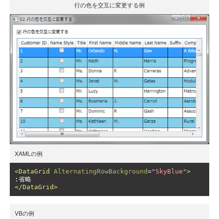
行の色を交互に変更する例
XAMLの例
<DataGrid
AlternatingRowBackground
=
"SkyBlue"
>
</DataGrid>
VBの例