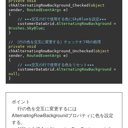
private
void
chkAlternatingRowBackground_Checked
(
object
sender
,
RoutedEventArgs
 e
)
{
// ★★★交互の行で使用する色にSkyBlueを設定★★★
    customerDataGrid
.
AlternatingRowBackground
=
Brushes
.
SkyBlue
;
}
// ［行の色を交互に変更する］チェックオフ時の処理
private
void
chkAlternatingRowBackground_Unchecked
(
object
sender
,
RoutedEventArgs
 e
)
{
// ★★★交互の行で使用する色をリセット★★★
    customerDataGrid
.
AlternatingRowBackground
=
null
;
}
ポイント
行の色を交互に変更するには
AlternatingRowBackgroundプロパティに色を設定
する。