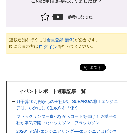
この記事は参考になりましたか？
参考になった
0
連載通知を行うには
会員登録(無料)
が必要です。
既に会員の方は
を行ってください。
ログイン
ポスト
イベントレポート連載記事一覧
月予算10万円からの全社DX。SUBARUの非ITエンジニ
アは、いかにして生成AIを「使う...
ブラックサンダー食べながらコードを書け！ お菓子会
社が本気で開いたハッカソン「ブラッカソン...
2026年のAI×エンジニアリング──エンジニアはビジネ