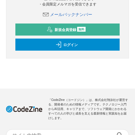
・会員限定メルマガを受信できます
メールバックナンバー
新規会員登録
無料
ログイン
「CodeZine（コードジン）」は、株式会社翔泳社が運営す
る、開発者のための情報メディアです。テクノロジー入門
からAI活用、キャリアまで、ソフトウェア開発にかかわる
すべての人の学びと成長を支える最新情報と実践知をお届
けします。