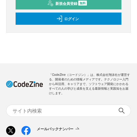
新規会員登録
無料
ログイン
「CodeZine（コードジン）」は、株式会社翔泳社が運営す
る、開発者のための情報メディアです。テクノロジー入門
からAI活用、キャリアまで、ソフトウェア開発にかかわる
すべての人の学びと成長を支える最新情報と実践知をお届
けします。
メールバックナンバー