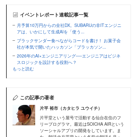
イベントレポート連載記事一覧
月予算10万円からの全社DX。SUBARUの非ITエンジニ
アは、いかにして生成AIを「使う...
ブラックサンダー食べながらコードを書け！ お菓子会
社が本気で開いたハッカソン「ブラッカソン...
2026年のAI×エンジニアリング──エンジニアはビジネ
スロジックを設計する役割へ？
もっと読む
この記事の著者
片平 裕市（カタヒラ ユウイチ）
片平堂という屋号で活動する仙台在住のフ
リープログラマ。最近はSOICHA AIRという
ソーシャルアプリの開発をしています。ま
た、朝活＠片平堂という名前の朝活を月・