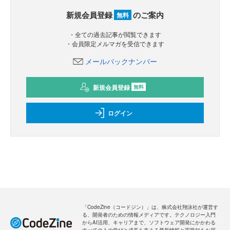
新規会員登録
のご案内
無料
・全ての過去記事が閲覧できます
・会員限定メルマガを受信できます
メールバックナンバー
新規会員登録
無料
ログイン
「CodeZine（コードジン）」は、株式会社翔泳社が運営す
る、開発者のための情報メディアです。テクノロジー入門
からAI活用、キャリアまで、ソフトウェア開発にかかわる
すべての人の学びと成長を支える最新情報と実践知をお届