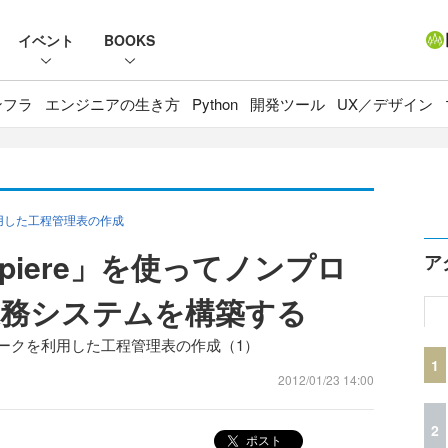
イベント
BOOKS
ンフラ
エンジニアの生き方
Python
開発ツール
UX／デザイン
を利用した工程管理表の作成
mpiere」を使ってノンプロ
ア
業務システムを構築する
ームワークを利用した工程管理表の作成（1）
1
2012/01/23 14:00
2
ポスト