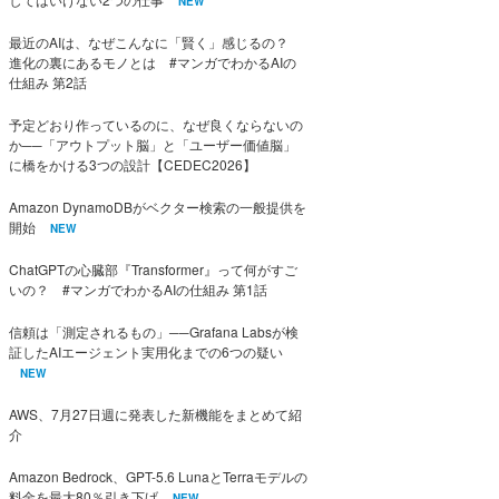
NEW
最近のAIは、なぜこんなに「賢く」感じるの？
進化の裏にあるモノとは #マンガでわかるAIの
仕組み 第2話
予定どおり作っているのに、なぜ良くならないの
か──「アウトプット脳」と「ユーザー価値脳」
に橋をかける3つの設計【CEDEC2026】
Amazon DynamoDBがベクター検索の一般提供を
開始
NEW
ChatGPTの心臓部『Transformer』って何がすご
いの？ #マンガでわかるAIの仕組み 第1話
信頼は「測定されるもの」──Grafana Labsが検
証したAIエージェント実用化までの6つの疑い
NEW
AWS、7月27日週に発表した新機能をまとめて紹
介
Amazon Bedrock、GPT-5.6 LunaとTerraモデルの
料金を最大80％引き下げ
NEW