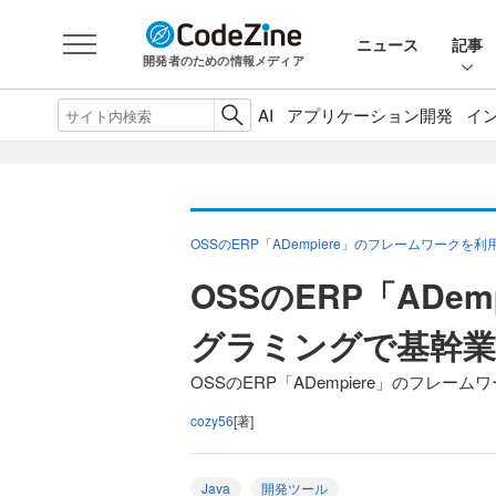
ニュース
記事
開発者のための情報メディア
AI
アプリケーション開発
イ
OSSのERP「ADempiere」のフレームワーク
OSSのERP「ADe
グラミングで基幹
OSSのERP「ADempiere」のフレ
cozy56
[著]
Java
開発ツール