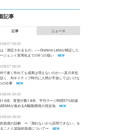
着記事
記事
ニュース
/08/07 09:00
は「測定されるもの」──Grafana Labsが検証した
エージェント実用化までの6つの疑い
NEW
/08/07 08:00
AIで速く作れても成果は増えないのか──及川卓也
説く、AIネイティブ時代に人間が手放してはいけな
つの仕事
NEW
/08/06 09:00
数1.6倍、変更行数1.8倍、平均マージ時間37%削減
ABEMAが進めるAI駆動開発の現在地
NEW
/08/06 08:00
的負債の誤解 〜「測れないから説明できない」を
ることと認知的負債について〜
NEW