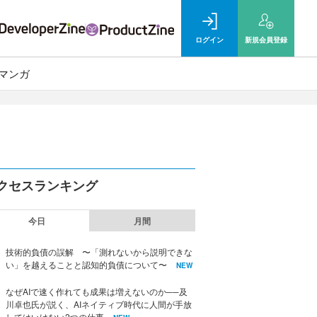
ログイン
新規
会員登録
マンガ
クセスランキング
今日
月間
技術的負債の誤解 〜「測れないから説明できな
い」を越えることと認知的負債について〜
NEW
なぜAIで速く作れても成果は増えないのか──及
川卓也氏が説く、AIネイティブ時代に人間が手放
してはいけない2つの仕事