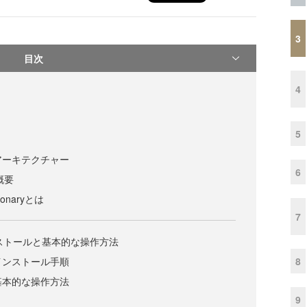
3
目次
4
5
reのアーキテクチャー
6
の概要
ctionaryとは
7
のインストールと基本的な操作方法
8
reのインストール手順
reの基本的な操作方法
9