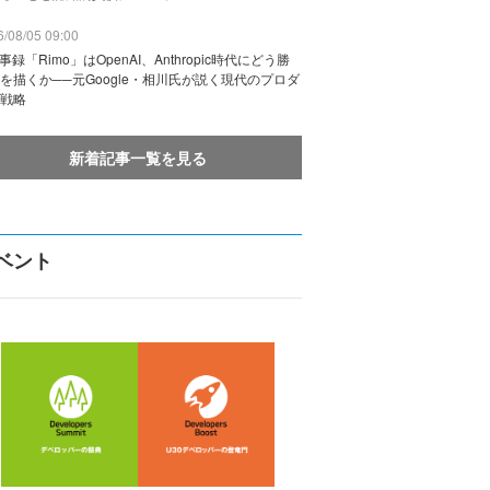
/08/05 09:00
議事録「Rimo」はOpenAI、Anthropic時代にどう勝
を描くか──元Google・相川氏が説く現代のプロダ
戦略
新着記事一覧を見る
ベント