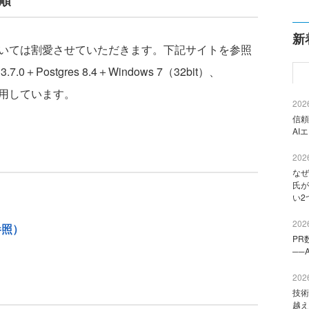
手順
新
については割愛させていただきます。下記サイトを参照
0＋Postgres 8.4＋Windows 7（32bit）、
用しています。
2026
信頼
AI
2026
なぜ
氏が
い2
2026
参照）
PR
──
2026
技術
越え