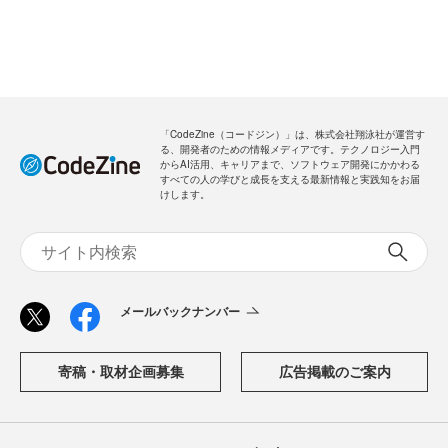
「CodeZine（コードジン）」は、株式会社翔泳社が運営す
る、開発者のための情報メディアです。テクノロジー入門
からAI活用、キャリアまで、ソフトウェア開発にかかわる
すべての人の学びと成長を支える最新情報と実践知をお届
けします。
メールバックナンバー
寄稿・取材企画募集
広告掲載のご案内