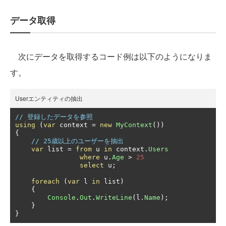
データ取得
次にデータを取得するコード例は以下のようになりま
す。
Userエンティティの抽出
// 登録したデータを参照
using
(
var
 context 
=
new
MyContext
())
{
// 25歳以上のユーザーを抽出
var
 list 
=
from
 u 
in
 context
.
Users
where
 u
.
Age
>
25
select
 u
;
foreach
(
var
 l 
in
 list
)
{
Console
.
Out
.
WriteLine
(
l
.
Name
);
}
}