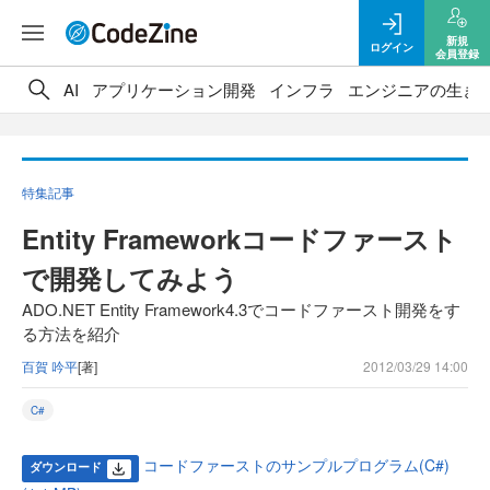
新規
ログイン
会員登録
AI
アプリケーション開発
インフラ
エンジニアの生き
特集記事
Entity Frameworkコードファースト
で開発してみよう
ADO.NET Entity Framework4.3でコードファースト開発をす
る方法を紹介
百賀 吟平
[著]
2012/03/29 14:00
C#
コードファーストのサンプルプログラム(C#)
ダウンロード