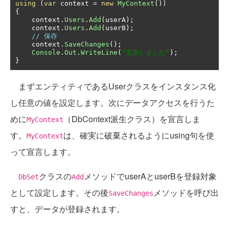
using
(
var
 context 
=
new
MyContext
())
{
    context
.
Users
.
Add
(
userA
);
    context
.
Users
.
Add
(
userB
);
// 保存
    context
.
SaveChanges
();
Console
.
Out
.
WriteLine
(
"追加しました"
);
}
まずエンティティであるUserクラスをインスタンス化
し任意の値を設定します。次にデータアクセスを行うた
めに
（DbContext派生クラス）を宣言しま
MyContext
す。
は、確実に破棄されるようにusing句を使
MyContext
って宣言します。
クラスの
メソッドでuserAとuserBを登録対象
DbSet
Add
として設定します。その後
メソッドを呼び出
SaveChanges
すと、データが登録されます。