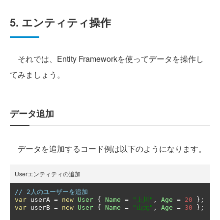
5. エンティティ操作
それでは、Entity Frameworkを使ってデータを操作し
てみましょう。
データ追加
データを追加するコード例は以下のようになります。
Userエンティティの追加
// 2人のユーザーを追加
var
 userA 
=
new
User
{
Name
=
"上川"
,
Age
=
20
};
var
 userB 
=
new
User
{
Name
=
"山元"
,
Age
=
30
};