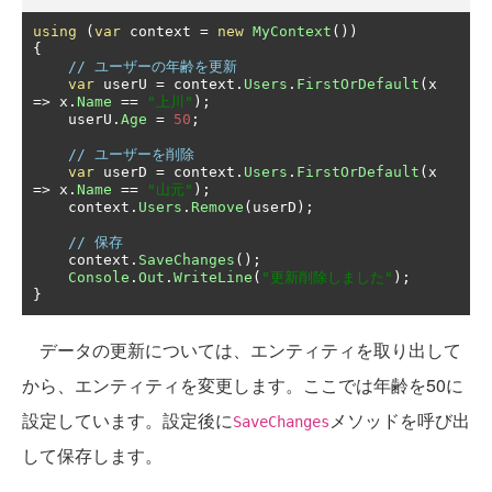
using
(
var
 context 
=
new
MyContext
())
{
// ユーザーの年齢を更新
var
 userU 
=
 context
.
Users
.
FirstOrDefault
(
x 
=>
 x
.
Name
==
"上川"
);
    userU
.
Age
=
50
;
// ユーザーを削除
var
 userD 
=
 context
.
Users
.
FirstOrDefault
(
x 
=>
 x
.
Name
==
"山元"
);
    context
.
Users
.
Remove
(
userD
);
// 保存
    context
.
SaveChanges
();
Console
.
Out
.
WriteLine
(
"更新削除しました"
);
}
データの更新については、エンティティを取り出して
から、エンティティを変更します。ここでは年齢を50に
設定しています。設定後に
メソッドを呼び出
SaveChanges
して保存します。