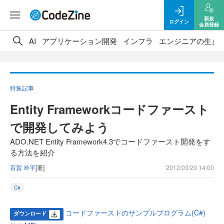
新規
ログイン
会員登録
AI
アプリケーション開発
インフラ
エンジニアの生き
特集記事
Entity Frameworkコードファースト
で開発してみよう
ADO.NET Entity Framework4.3でコードファースト開発をす
る方法を紹介
百賀 吟平
[著]
2012/03/29 14:00
C#
コードファーストのサンプルプログラム(C#)
ダウンロード