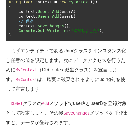
using
(
var
 context 
=
new
MyContext
())
{
    context
.
Users
.
Add
(
userA
);
    context
.
Users
.
Add
(
userB
);
// 保存
    context
.
SaveChanges
();
Console
.
Out
.
WriteLine
(
"追加しました"
);
}
まずエンティティであるUserクラスをインスタンス化
し任意の値を設定します。次にデータアクセスを行うた
めに
（DbContext派生クラス）を宣言しま
MyContext
す。
は、確実に破棄されるようにusing句を使
MyContext
って宣言します。
クラスの
メソッドでuserAとuserBを登録対象
DbSet
Add
として設定します。その後
メソッドを呼び出
SaveChanges
すと、データが登録されます。