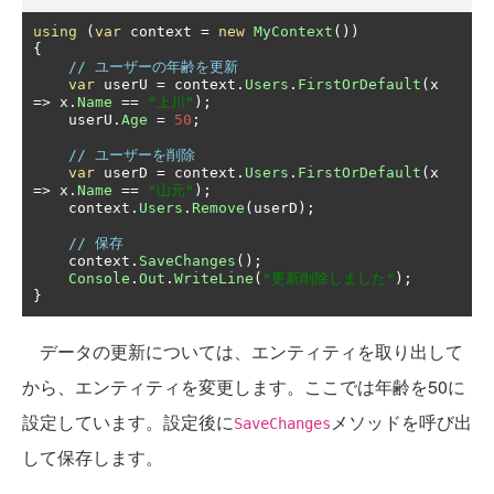
using
(
var
 context 
=
new
MyContext
())
{
// ユーザーの年齢を更新
var
 userU 
=
 context
.
Users
.
FirstOrDefault
(
x 
=>
 x
.
Name
==
"上川"
);
    userU
.
Age
=
50
;
// ユーザーを削除
var
 userD 
=
 context
.
Users
.
FirstOrDefault
(
x 
=>
 x
.
Name
==
"山元"
);
    context
.
Users
.
Remove
(
userD
);
// 保存
    context
.
SaveChanges
();
Console
.
Out
.
WriteLine
(
"更新削除しました"
);
}
データの更新については、エンティティを取り出して
から、エンティティを変更します。ここでは年齢を50に
設定しています。設定後に
メソッドを呼び出
SaveChanges
して保存します。