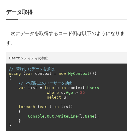
データ取得
次にデータを取得するコード例は以下のようになりま
す。
Userエンティティの抽出
// 登録したデータを参照
using
(
var
 context 
=
new
MyContext
())
{
// 25歳以上のユーザーを抽出
var
 list 
=
from
 u 
in
 context
.
Users
where
 u
.
Age
>
25
select
 u
;
foreach
(
var
 l 
in
 list
)
{
Console
.
Out
.
WriteLine
(
l
.
Name
);
}
}