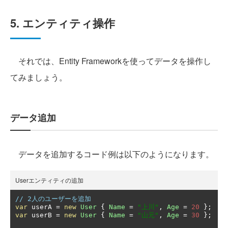
5. エンティティ操作
それでは、Entity Frameworkを使ってデータを操作し
てみましょう。
データ追加
データを追加するコード例は以下のようになります。
Userエンティティの追加
// 2人のユーザーを追加
var
 userA 
=
new
User
{
Name
=
"上川"
,
Age
=
20
};
var
 userB 
=
new
User
{
Name
=
"山元"
,
Age
=
30
};