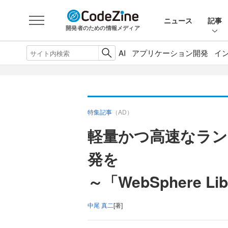
ニュース
記事
開発者のための情報メディア
AI
アプリケーション開発
イ
特集記事
（AD）
軽量かつ高速なラン
発を
～「WebSphere Libe
中尾 真二
[著]