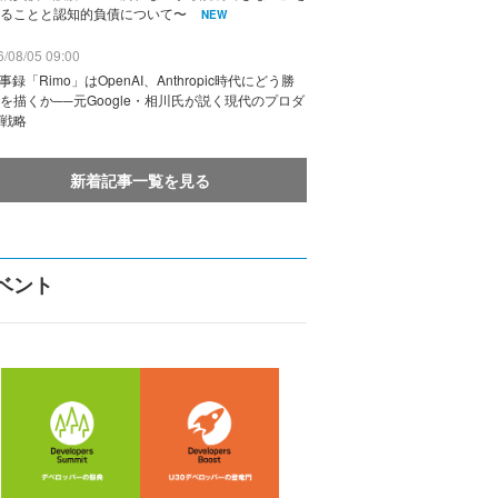
ることと認知的負債について〜
NEW
/08/05 09:00
議事録「Rimo」はOpenAI、Anthropic時代にどう勝
を描くか──元Google・相川氏が説く現代のプロダ
戦略
新着記事一覧を見る
ベント