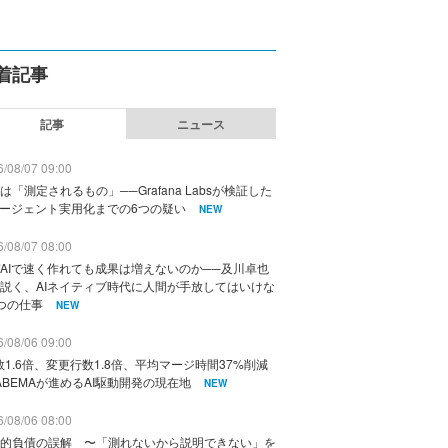
着記事
記事
ニュース
/08/07 09:00
は「測定されるもの」──Grafana Labsが検証した
エージェント実用化までの6つの疑い
NEW
/08/07 08:00
AIで速く作れても成果は増えないのか──及川卓也
説く、AIネイティブ時代に人間が手放してはいけな
つの仕事
NEW
/08/06 09:00
数1.6倍、変更行数1.8倍、平均マージ時間37%削減
ABEMAが進めるAI駆動開発の現在地
NEW
/08/06 08:00
的負債の誤解 〜「測れないから説明できない」を