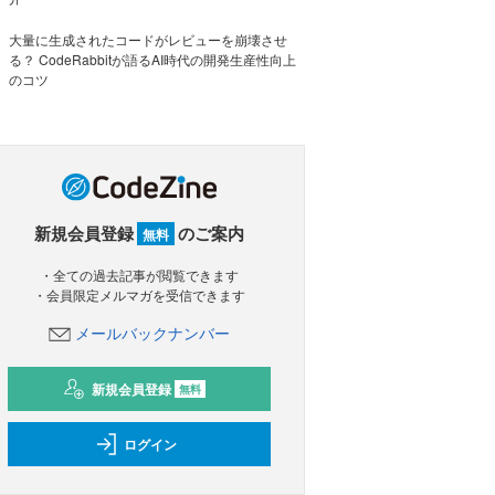
大量に生成されたコードがレビューを崩壊させ
る？ CodeRabbitが語るAI時代の開発生産性向上
のコツ
新規会員登録
のご案内
無料
・全ての過去記事が閲覧できます
・会員限定メルマガを受信できます
メールバックナンバー
新規会員登録
無料
ログイン