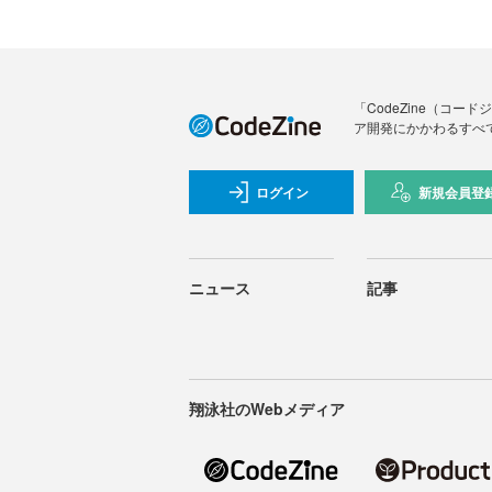
「CodeZine（コ
ア開発にかかわるすべ
ログイン
新規会員登
ニュース
記事
翔泳社のWebメディア