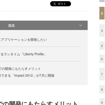
ポスト
3
目次
4
にアプリケーションを開発したい
5
タイム「Liberty Profile」
6
eがWASでの開発にもたらすメリット
7
を実体験できる「Impact 2012」が7月に開催
8
eがWASでの開発にもたらすメリット
9