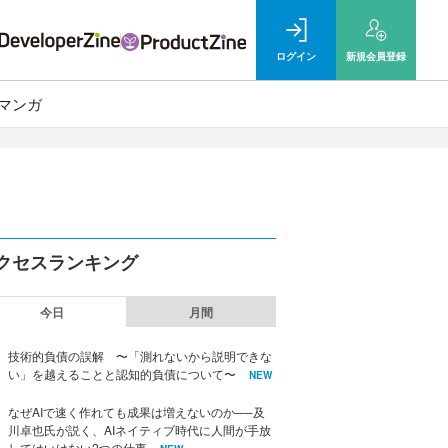
ログイン
新規
会員登録
マンガ
クセスランキング
今日
月間
技術的負債の誤解 〜「測れないから説明できな
い」を越えることと認知的負債について〜
NEW
なぜAIで速く作れても成果は増えないのか──及
川卓也氏が説く、AIネイティブ時代に人間が手放
してはいけない2つの仕事