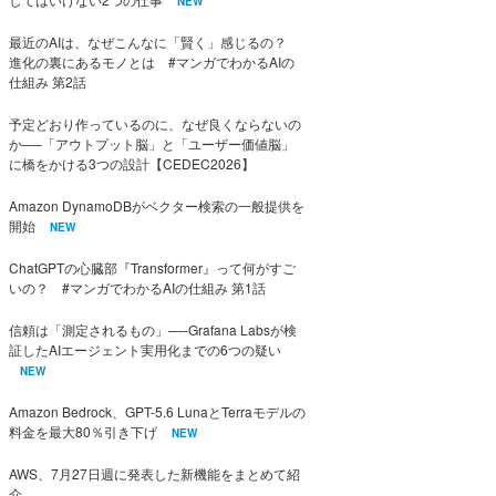
NEW
最近のAIは、なぜこんなに「賢く」感じるの？
進化の裏にあるモノとは #マンガでわかるAIの
仕組み 第2話
予定どおり作っているのに、なぜ良くならないの
か──「アウトプット脳」と「ユーザー価値脳」
に橋をかける3つの設計【CEDEC2026】
Amazon DynamoDBがベクター検索の一般提供を
開始
NEW
ChatGPTの心臓部『Transformer』って何がすご
いの？ #マンガでわかるAIの仕組み 第1話
信頼は「測定されるもの」──Grafana Labsが検
証したAIエージェント実用化までの6つの疑い
NEW
Amazon Bedrock、GPT-5.6 LunaとTerraモデルの
料金を最大80％引き下げ
NEW
AWS、7月27日週に発表した新機能をまとめて紹
介