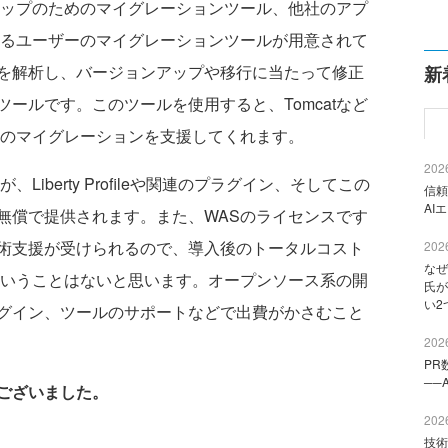
アップのためのマイグレーションツール、他社のアプ
するユーザーのマイグレーションツールが用意されて
を解析し、バージョンアップや移行に当たって修正
新
ールです。このツールを使用すると、Tomcatなど
へのマイグレーションを支援してくれます。
2026
iberty Profileや関連のプラグイン、そしてこの
信頼
AI
無償で提供されます。また、WASのライセンスです
術支援が受けられるので、導入後のトータルコスト
2026
なぜ
ということはないと思います。オープンソース系の開
氏が
い2
グイン、ツールのサポートなどで出費がかさむこと
2026
PR
──
ございました。
2026
技術