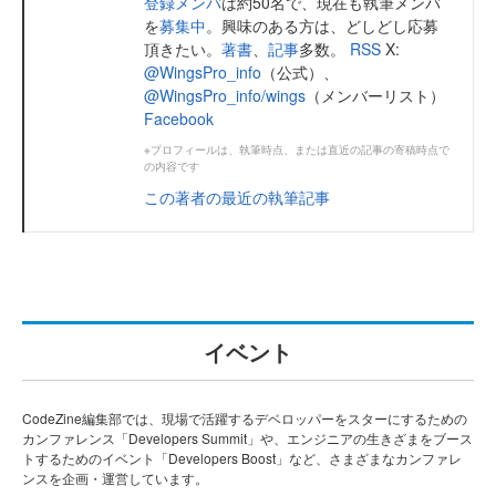
登録メンバ
は約50名で、現在も執筆メンバ
を
募集中
。興味のある方は、どしどし応募
頂きたい。
著書
、
記事
多数。
RSS
X:
@WingsPro_info
（公式）、
@WingsPro_info/wings
（メンバーリスト）
Facebook
※プロフィールは、執筆時点、または直近の記事の寄稿時点で
の内容です
この著者の最近の執筆記事
イベント
CodeZine編集部では、現場で活躍するデベロッパーをスターにするための
カンファレンス「Developers Summit」や、エンジニアの生きざまをブース
トするためのイベント「Developers Boost」など、さまざまなカンファレ
ンスを企画・運営しています。