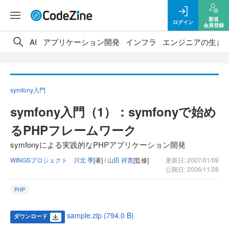
新規
ログイン
会員登録
AI
アプリケーション開発
インフラ
エンジニアの生き
symfony入門
symfony入門（1）：symfonyで始め
るPHPフレームワーク
symfonyによる実践的なPHPアプリケーション開発
WINGSプロジェクト 川北 季
[著] /
山田 祥寛
[監修]
更新日: 2007/01/09
公開日: 2006/11/28
PHP
sample.zip (794.0 B)
ダウンロード