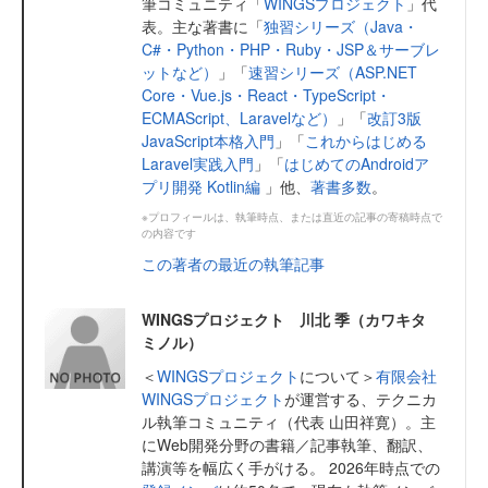
筆コミュニティ「
WINGSプロジェクト
」代
表。主な著書に「
独習シリーズ（Java・
C#・Python・PHP・Ruby・JSP＆サーブレ
ットなど）
」「
速習シリーズ（ASP.NET
Core・Vue.js・React・TypeScript・
ECMAScript、Laravelなど）
」「
改訂3版
JavaScript本格入門
」「
これからはじめる
Laravel実践入門
」「
はじめてのAndroidア
プリ開発 Kotlin編
」他、
著書多数
。
※プロフィールは、執筆時点、または直近の記事の寄稿時点で
の内容です
この著者の最近の執筆記事
WINGSプロジェクト 川北 季（カワキタ
ミノル）
＜
WINGSプロジェクト
について＞
有限会社
WINGSプロジェクト
が運営する、テクニカ
ル執筆コミュニティ（代表 山田祥寛）。主
にWeb開発分野の書籍／記事執筆、翻訳、
講演等を幅広く手がける。 2026年時点での