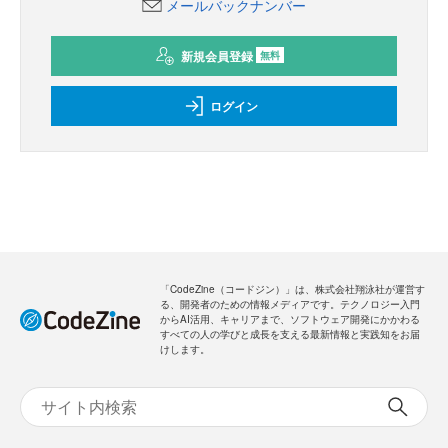
メールバックナンバー
新規会員登録
無料
ログイン
「CodeZine（コードジン）」は、株式会社翔泳社が運営す
る、開発者のための情報メディアです。テクノロジー入門
からAI活用、キャリアまで、ソフトウェア開発にかかわる
すべての人の学びと成長を支える最新情報と実践知をお届
けします。