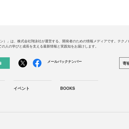
ードジン）」は、株式会社翔泳社が運営する、開発者のための情報メディアです。テク
ての人の学びと成長を支える最新情報と実践知をお届けします。
メールバックナンバー
寄
録
イベント
BOOKS