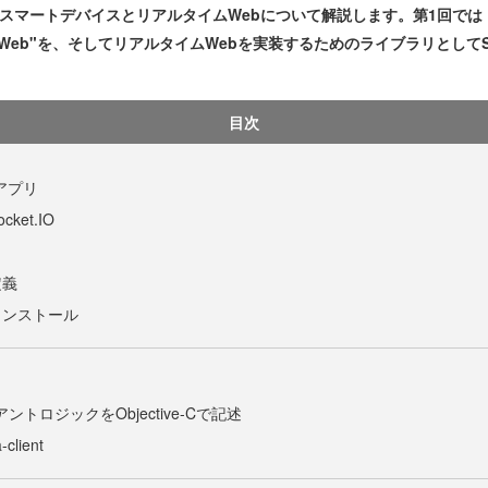
回は、スマートデバイスとリアルタイムWebについて解説します。第1回
eb"を、そしてリアルタイムWebを実装するためのライブラリとしてSoc
目次
アプリ
et.IO
定義
インストール
イアントロジックをObjective-Cで記述
-client