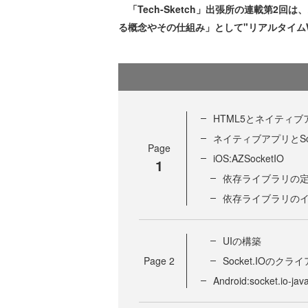
「Tech-Sketch」出張所の連載第2
る概念やその仕組み」として"リアルタイムW
HTML5とネイティブ
ネイティブアプリとSock
Page
iOS:AZSocketIO
1
依存ライブラリの
依存ライブラリの
UIの構築
Page
2
Socket.IOのクラ
Android:socket.io-java