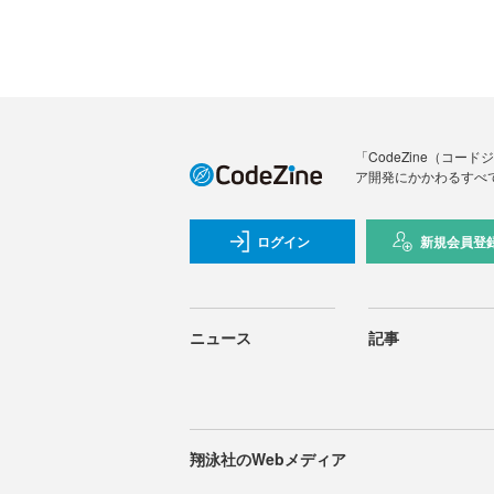
「CodeZine（コ
ア開発にかかわるすべ
ログイン
新規会員登
ニュース
記事
翔泳社のWebメディア