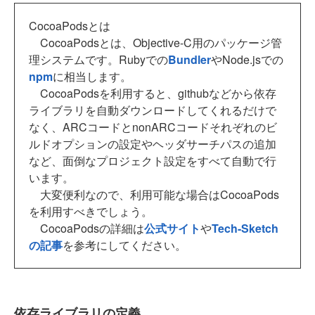
CocoaPodsとは
CocoaPodsとは、Objective-C用のパッケージ管
理システムです。Rubyでの
Bundler
やNode.jsでの
npm
に相当します。
CocoaPodsを利用すると、githubなどから依存
ライブラリを自動ダウンロードしてくれるだけで
なく、ARCコードとnonARCコードそれぞれのビ
ルドオプションの設定やヘッダサーチパスの追加
など、面倒なプロジェクト設定をすべて自動で行
います。
大変便利なので、利用可能な場合はCocoaPods
を利用すべきでしょう。
CocoaPodsの詳細は
公式サイト
や
Tech-Sketch
の記事
を参考にしてください。
依存ライブラリの定義