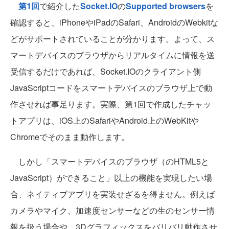
第1回
で紹介した
Socket.IO
の
Supported browsers
を
確認すると、iPhoneやiPadのSafari、AndroidのWebkitな
どがサポートされていることが分かります。よって、ス
マートデバイスのブラウザからリアルタイムに情報を送
受信するだけであれば、Socket.IOのクライアント側
JavaScriptコードをスマートデバイスのブラウザ上で動
作させれば事足ります。実際、第1回で作成したチャッ
トアプリは、iOS上のSafariやAndroid上のWebKitや
Chromeでそのまま動作します。
しかし「スマートデバイスのブラウザ（のHTML5と
JavaScript）ができること」以上の機能を実現したい場
合、ネイティブアプリを実装せざるを得ません。例えば
カメラやマイク、加速度センサーなどの生のセンサー情
報を扱う場合や、3Dグラフィックスをバリバリ動作させ