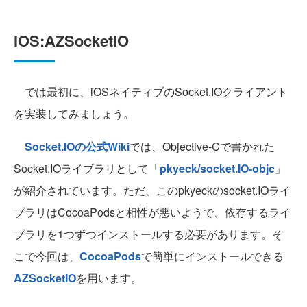
iOS:AZSocketIO
では最初に、iOSネイティブのSocket.IOクライアント
を実装してみましょう。
Socket.IOの公式Wiki
では、Objective-Cで書かれた
Socket.IOライブラリとして「
pkyeck/socket.IO-objc
」
が紹介されています。ただ、このpkyeckのsocket.IOライ
ブラリはCocoaPodsと相性が悪いようで、依存するライ
ブラリを1つずつインストールする必要があります。そ
こで今回は、
CocoaPods
で簡単にインストールできる
AZSocketIO
を用います。