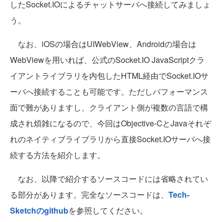
したSocket.IOによるチャットサーバへ接続してみましょ
う。
なお、iOSの場合はUIWebView、Androidの場合は
WebViewを用いれば、公式のSocket.IO JavaScriptクラ
イアントライブラリを内包したHTML経由でSocket.IOサ
ーバへ接続することも可能です。ただしパフォーマンス
面で難がありますし、クライアント側が複数の言語で構
成され煩雑になるので、今回はObjective-CとJavaそれぞ
れのネイティブライブラリから直接Socket.IOサーバへ接
続する方法を紹介します。
なお、以降で紹介するソースコードには省略されてい
る部分があります。完全なソースコードは、
Tech-
Sketchのgithub
を参照してください。