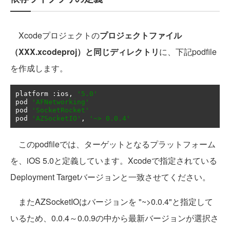
Xcodeプロジェクトの
プロジェクトファイル
（XXX.xcodeproj）と同じディレクトリ
に、下記podfile
を作成します。
platform 
:
ios
,
'5.0'
pod 
'AFNetworking'
pod 
'SocketRocket'
pod 
'AZSocketIO'
,
'~> 0.0.4'
このpodfileでは、ターゲットとなるプラットフォーム
を、iOS 5.0と定義しています。Xcodeで指定されている
Deployment Targetバージョンと一致させてください。
またAZSocketIOはバージョンを "~>0.0.4"と指定して
いるため、0.0.4～0.0.9の中から最新バージョンが選択さ