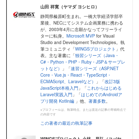
山田 祥寛（ヤマダ ヨシヒロ）
静岡県榛原町生まれ。一橋大学経済学部卒
業後、NECにてシステム企画業務に携わる
が、2003年4月に念願かなってフリーライ
ターに転身。
Microsoft MVP
for Visual
Studio and Development Technologies。執
筆コミュニティ「
WINGSプロジェクト
」代
表。主な著書に「
独習シリーズ（Java・
C#・Python・PHP・Ruby・JSP＆サーブレ
ットなど）
」「
速習シリーズ（ASP.NET
Core・Vue.js・React・TypeScript・
ECMAScript、Laravelなど）
」「
改訂3版
JavaScript本格入門
」「
これからはじめる
Laravel実践入門
」「
はじめてのAndroidア
プリ開発 Kotlin編
」他、
著書多数
。
※プロフィールは、執筆時点、または直近の記事の寄稿時点で
の内容です
この著者の最近の執筆記事
WINGSプロジェクト 小林 昌弘（コバヤ