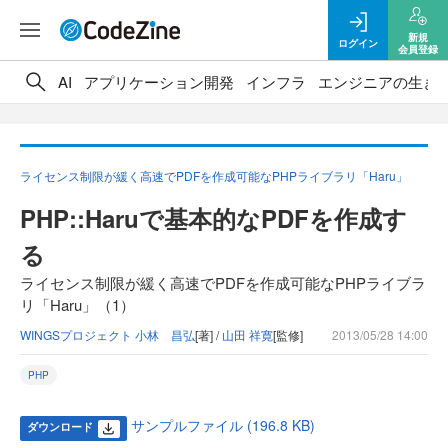
新規
ログイン
会員登録
AI
アプリケーション開発
インフラ
エンジニアの生き
ライセンス制限が緩く高速でPDFを作成可能なPHPライブラリ「Haru」
PHP::Haruで基本的なPDFを作成す
る
ライセンス制限が緩く高速でPDFを作成可能なPHPライブラ
リ「Haru」（1）
WINGSプロジェクト 小林 昌弘
[著] /
山田 祥寛
[監修]
2013/05/28 14:00
PHP
サンプルファイル (196.8 KB)
ダウンロード