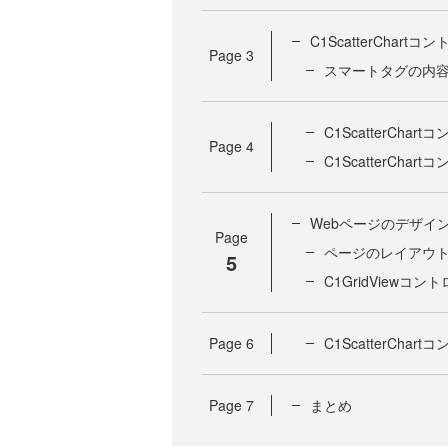
C1ScatterChart
Page
3
スマートタグの内
C1ScatterCha
Page
4
C1ScatterCh
Webページのデザイ
Page
ページのレイアウ
5
C1GridViewコ
Page
6
C1ScatterCha
Page
7
まとめ