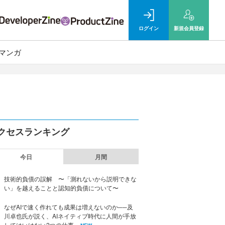
ログイン
新規
会員登録
マンガ
クセスランキング
今日
月間
技術的負債の誤解 〜「測れないから説明できな
い」を越えることと認知的負債について〜
なぜAIで速く作れても成果は増えないのか──及
川卓也氏が説く、AIネイティブ時代に人間が手放
してはいけない2つの仕事