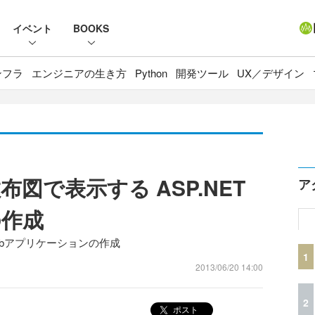
イベント
BOOKS
ンフラ
エンジニアの生き方
Python
開発ツール
UX／デザイン
図で表示する ASP.NET
ア
の作成
たWebアプリケーションの作成
1
2013/06/20 14:00
2
ポスト