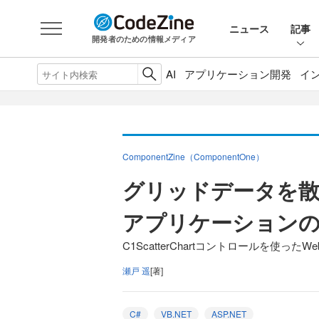
ニュース
記事
開発者のための情報メディア
AI
アプリケーション開発
イ
ComponentZine（ComponentOne）
グリッドデータを散布
アプリケーション
C1ScatterChartコントロールを使っ
瀬戸 遥
[著]
C#
VB.NET
ASP.NET