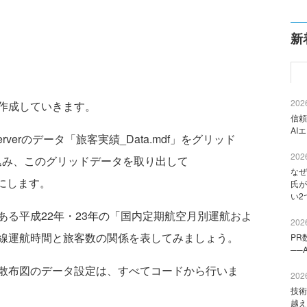
新
2026
作成していきます。
信頼
AI
erverのデータ「旅客実績_Data.mdf」をグリッド
2026
読み込み、このグリッドデータを取り出して
なぜ
布図にします。
氏が
い2
る平成22年・23年の「国内定期航空月別運航およ
2026
線運航時間と旅客数の関係を表してみましょう。
PR
──
散布図のデータ設定は、すべてコードから行いま
2026
技術
越え