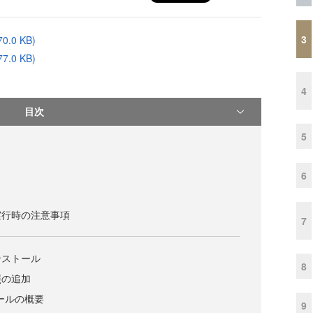
3
.0 KB)
.0 KB)
4
目次
5
6
実行時の注意事項
7
ンストール
8
照の追加
ロールの概要
9