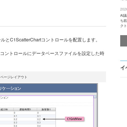
2026
AI
ち筋
クト
ルとC1ScatterChartコントロールを配置します。
idViewコントロールにデータベースファイルを設定した時
イ
ページレイアウト