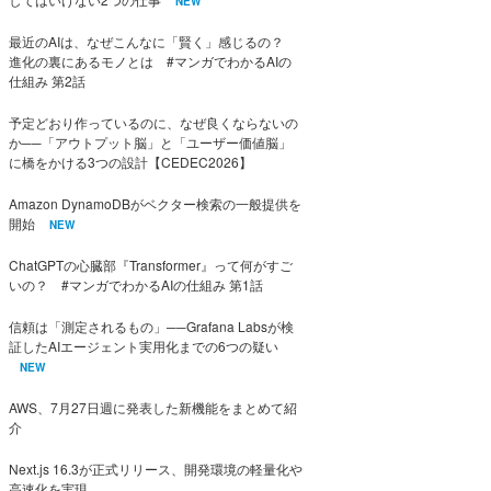
NEW
最近のAIは、なぜこんなに「賢く」感じるの？
進化の裏にあるモノとは #マンガでわかるAIの
仕組み 第2話
予定どおり作っているのに、なぜ良くならないの
か──「アウトプット脳」と「ユーザー価値脳」
に橋をかける3つの設計【CEDEC2026】
Amazon DynamoDBがベクター検索の一般提供を
開始
NEW
ChatGPTの心臓部『Transformer』って何がすご
いの？ #マンガでわかるAIの仕組み 第1話
信頼は「測定されるもの」──Grafana Labsが検
証したAIエージェント実用化までの6つの疑い
NEW
AWS、7月27日週に発表した新機能をまとめて紹
介
Next.js 16.3が正式リリース、開発環境の軽量化や
高速化を実現