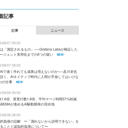
着記事
記事
ニュース
/08/07 09:00
は「測定されるもの」──Grafana Labsが検証した
エージェント実用化までの6つの疑い
NEW
/08/07 08:00
AIで速く作れても成果は増えないのか──及川卓也
説く、AIネイティブ時代に人間が手放してはいけな
つの仕事
NEW
/08/06 09:00
数1.6倍、変更行数1.8倍、平均マージ時間37%削減
ABEMAが進めるAI駆動開発の現在地
/08/06 08:00
的負債の誤解 〜「測れないから説明できない」を
ることと認知的負債について〜