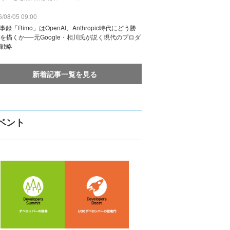
/08/05 09:00
議事録「Rimo」はOpenAI、Anthropic時代にどう勝
を描くか──元Google・相川氏が説く現代のプロダ
戦略
新着記事一覧を見る
ベント