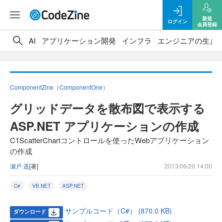
新規
ログイン
会員登録
AI
アプリケーション開発
インフラ
エンジニアの生き
ComponentZine（ComponentOne）
グリッドデータを散布図で表示する
ASP.NET アプリケーションの作成
C1ScatterChartコントロールを使ったWebアプリケーション
の作成
瀬戸 遥
[著]
2013/06/20 14:00
C#
VB.NET
ASP.NET
サンプルコード（C#） (870.0 KB)
ダウンロード