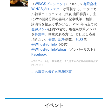
＜
WINGSプロジェクト
について＞
有限会社
WINGSプロジェクト
が運営する、テクニカ
ル執筆コミュニティ（代表 山田祥寛）。主
にWeb開発分野の書籍／記事執筆、翻訳、
講演等を幅広く手がける。 2026年時点での
登録メンバ
は約50名で、現在も執筆メンバ
を
募集中
。興味のある方は、どしどし応募
頂きたい。
著書
、
記事
多数。
RSS
X:
@WingsPro_info
（公式）、
@WingsPro_info/wings
（メンバーリスト）
Facebook
※プロフィールは、執筆時点、または直近の記事の寄稿時点で
の内容です
この著者の最近の執筆記事
イベント