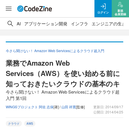
新規
ログイン
会員登録
AI
アプリケーション開発
インフラ
エンジニアの生き
今さら聞けない！ Amazon Web Servicesによるクラウド超入門
業務でAmazon Web
Services（AWS）を使い始める前に
知っておきたいクラウドの基本のキ
今さら聞けない！ Amazon Web Servicesによるクラウド超
入門 第1回
WINGSプロジェクト 阿佐 志保
[著] /
山田 祥寛
[監修]
更新日: 2014/09/17
公開日: 2014/04/25
クラウド
AWS