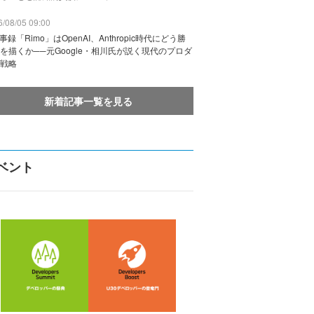
/08/05 09:00
議事録「Rimo」はOpenAI、Anthropic時代にどう勝
を描くか──元Google・相川氏が説く現代のプロダ
戦略
新着記事一覧を見る
ベント