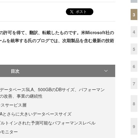
ポスト
3
4
、氏の許可を得て、翻訳、転載したものです。米Microsoft社の
tの開発チームを統率する氏のブログでは、次期製品を含む最新の技術
5
6
目次
7
％のSQLデータベースSLA、500GBのDBサイズ、パフォーマン
の改善、事業の継続性
8
ースサービス層
SLAとさらに大きいデータベースサイズ
ビルトインされた予測可能なパフォーマンスレベル
9
のモニター