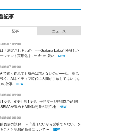
着記事
記事
ニュース
/08/07 09:00
は「測定されるもの」──Grafana Labsが検証した
エージェント実用化までの6つの疑い
NEW
/08/07 08:00
AIで速く作れても成果は増えないのか──及川卓也
説く、AIネイティブ時代に人間が手放してはいけな
つの仕事
NEW
/08/06 09:00
数1.6倍、変更行数1.8倍、平均マージ時間37%削減
ABEMAが進めるAI駆動開発の現在地
NEW
/08/06 08:00
的負債の誤解 〜「測れないから説明できない」を
ることと認知的負債について〜
NEW