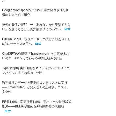
Google Workspaceで7月27日週に発表された新
機能をまとめて紹介
技術的負債の誤解 〜「測れないから説明できな
い」を越えることと認知的負債について〜
NEW
GitHub Spark、新規ユーザーの受け入れを停止し
8月にサービス終了へ
NEW
ChatGPTの心臓部『Transformer』って何がすご
いの？ #マンガでわかるAIの仕組み 第1話
TypeScriptを実行可能なネイティブバイナリにコ
ンパイルする「scriptc」公開
数兆規模のデータを現場のコンテキストに変換
──「Computer」が変えるAIの正確さ、コスト、
安全性
PR数1.6倍、変更行数1.8倍、平均マージ時間37%
削減──ABEMAが進めるAI駆動開発の現在地
NEW