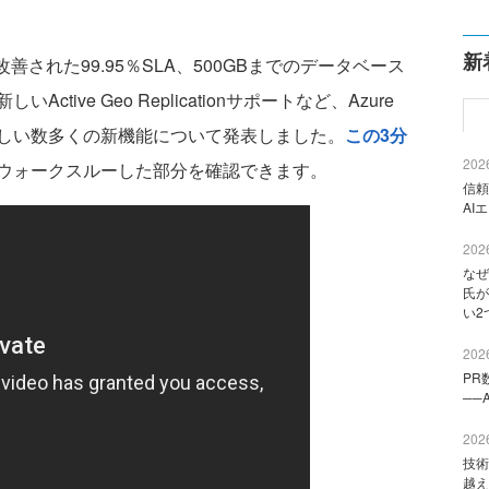
新
善された99.95％SLA、500GBまでのデータベース
ive Geo Replicationサポートなど、Azure
らしい数多くの新機能について発表しました。
この3分
2026
ウォークスルーした部分を確認できます。
信頼
AI
2026
なぜ
氏が
い2
2026
PR
──
2026
技術
越え