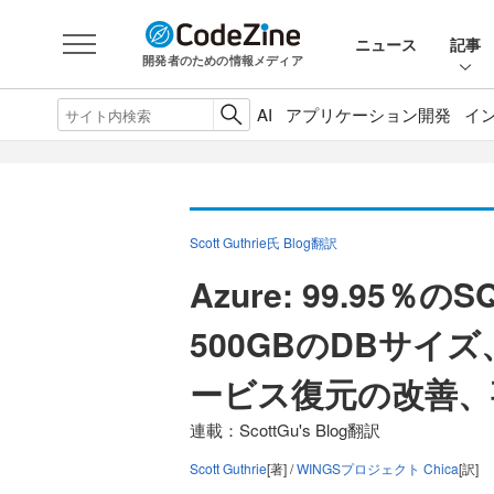
ニュース
記事
開発者のための情報メディア
AI
アプリケーション開発
イ
Scott Guthrie氏 Blog翻訳
Azure: 99.95
500GBのDBサイ
ービス復元の改善、
連載：ScottGu's Blog翻訳
Scott Guthrie
[著] /
WINGSプロジェクト Chica
[訳]