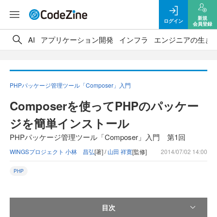
新規
ログイン
会員登録
AI
アプリケーション開発
インフラ
エンジニアの生き
PHPパッケージ管理ツール「Composer」入門
Composerを使ってPHPのパッケー
ジを簡単インストール
PHPパッケージ管理ツール「Composer」入門 第1回
WINGSプロジェクト 小林 昌弘
[著] /
山田 祥寛
[監修]
2014/07/02 14:00
PHP
目次