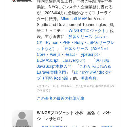
静岡県榛原町生まれ。一橋大学経済学部卒
業後、NECにてシステム企画業務に携わる
が、2003年4月に念願かなってフリーライ
ターに転身。
Microsoft MVP
for Visual
Studio and Development Technologies。執
筆コミュニティ「
WINGSプロジェクト
」代
表。主な著書に「
独習シリーズ（Java・
C#・Python・PHP・Ruby・JSP＆サーブレ
ットなど）
」「
速習シリーズ（ASP.NET
Core・Vue.js・React・TypeScript・
ECMAScript、Laravelなど）
」「
改訂3版
JavaScript本格入門
」「
これからはじめる
Laravel実践入門
」「
はじめてのAndroidア
プリ開発 Kotlin編
」他、
著書多数
。
※プロフィールは、執筆時点、または直近の記事の寄稿時点で
の内容です
この著者の最近の執筆記事
WINGSプロジェクト 小林 昌弘（コバヤ
シ マサヒロ）