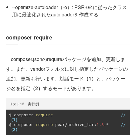
--optimize-autoloader（-o）: PSR-0/4に従ったクラス
用に最適化されたautoloaderを作成する
composer require
composer.jsonのrequireパッケージを追加、更新しま
す。また、vendorフォルダに対し指定したパッケージの
追加、更新も行います。対話モード
（1）
と、パッケー
ジ名を指定
（2）
するモードがあります。
リスト13 実行例
$ composer 
require
//
（1）
$ composer 
require
 pear
/
archive_tar
:
1.3
.*
//
（2）