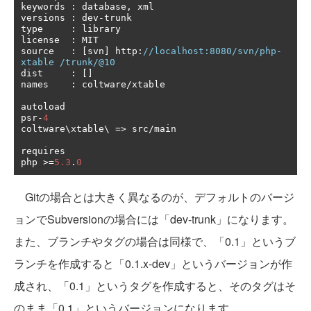
keywords 
:
 database
,
 xml

versions 
:
 dev
-
trunk

type     
:
 library

license  
:
 MIT

source   
:
[
svn
]
 http
:
//localhost:8080/svn/php-
xtable /trunk/@10
dist     
:
[]
names    
:
 coltware
/
xtable

autoload

psr
-
4
coltware\xtable\ 
=>
 src
/
main

requires

php 
>=
5.3
.
0
Gitの場合とは大きく異なるのが、デフォルトのバージ
ョンでSubversionの場合には「dev-trunk」になります。
また、ブランチやタグの場合は同様で、「0.1」というブ
ランチを作成すると「0.1.x-dev」というバージョンが作
成され、「0.1」というタグを作成すると、そのタグはそ
のまま「0.1」というバージョンになります。