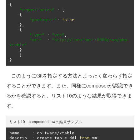
{
"repositories"
:
[
{
"packagist"
:
false
},
{
"type"
:
"vcs"
,
"url"
:
"http://localhost:8080/svn/php-
xtable"
}
]
}
このようにGitを指定する方法とまったく変わらず指定
することができます。また、同様にcomposerが認識でき
るかを確認すると、リスト10のような結果が取得できま
す。
リスト10 composer showの結果サンプル
name     
:
 coltware
/
xtable

descrip
.
:
 create table ddl 
from
 xml
