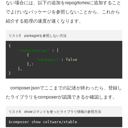
ない場合には、以下の追加をrepogitoriesに追加すること
でよけいなパッケージを参照しないことから、これから
紹介する処理の速度が速くなります。
リスト5 packagistを参照しない方法
{
"repositories"
:
[
{
"packagist"
:
false
},:
],
}
composer.jsonでここまでの記述が終わったら、登録し
たライブラリをcomposerが認識できるか確認します。
リスト6 showコマンドを使ったライブラリ情報の参照方法
$composer show coltware
/
xtable