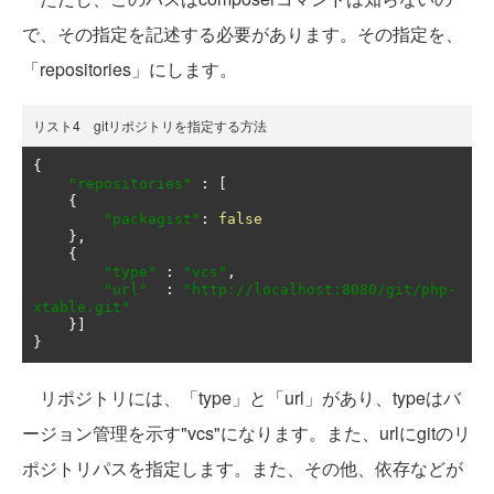
で、その指定を記述する必要があります。その指定を、
「repositories」にします。
リスト4 gitリポジトリを指定する方法
{
"repositories"
:
[
{
"packagist"
:
false
},
{
"type"
:
"vcs"
,
"url"
:
"http://localhost:8080/git/php-
xtable.git"
}]
}
リポジトリには、「type」と「url」があり、typeはバ
ージョン管理を示す"vcs"になります。また、urlにgitのリ
ポジトリパスを指定します。また、その他、依存などが