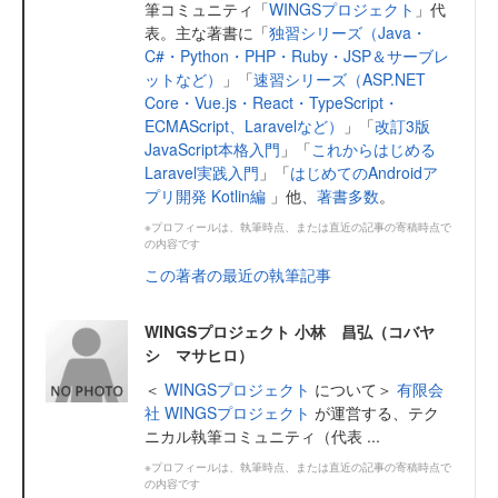
筆コミュニティ「
WINGSプロジェクト
」代
表。主な著書に「
独習シリーズ（Java・
C#・Python・PHP・Ruby・JSP＆サーブレ
ットなど）
」「
速習シリーズ（ASP.NET
Core・Vue.js・React・TypeScript・
ECMAScript、Laravelなど）
」「
改訂3版
JavaScript本格入門
」「
これからはじめる
Laravel実践入門
」「
はじめてのAndroidア
プリ開発 Kotlin編
」他、
著書多数
。
※プロフィールは、執筆時点、または直近の記事の寄稿時点で
の内容です
この著者の最近の執筆記事
WINGSプロジェクト 小林 昌弘（コバヤ
シ マサヒロ）
＜
WINGSプロジェクト
について＞
有限会
社 WINGSプロジェクト
が運営する、テク
ニカル執筆コミュニティ（代表 ...
※プロフィールは、執筆時点、または直近の記事の寄稿時点で
の内容です