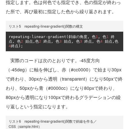
指定します。色は何色でも指定でき、色の指定が終わっ
た所で、再び最初に指定した色から繰り返されます。
リスト5 repeating-linear-gradient()関数の構文
repeating
-
linear
-
gradient
(斜線の角度,
色
1
,
色
1
終
点,
色
2
始点,色
2
終点,
色
3
始点,
色
3
終点,
色
4
始点,色
4
終点);
実際のコードは次のとおりです。-45度方向
（-45deg）に軸を伸ばし、赤（#cc0000）で始まり30px
で終わり、30pxから透明（transparent）になり50pxで終
わり、50pxから青（#0000cc）になり80pxで終わり、
80pxから透明になり100pxで終わるグラデーションの繰
り返しという指定になります。
リスト6 repeating-linear-gradient()関数で斜線を作る／
CSS（sample.html）