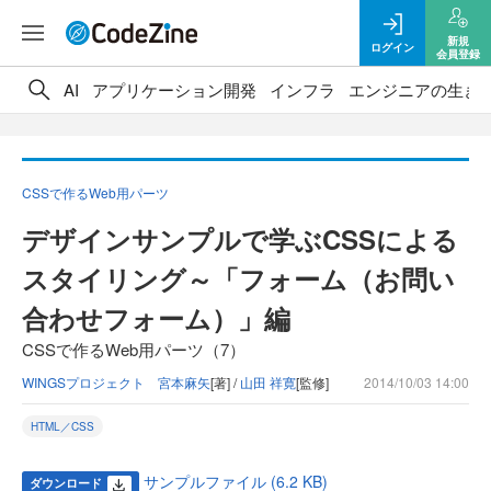
新規
ログイン
会員登録
AI
アプリケーション開発
インフラ
エンジニアの生き
CSSで作るWeb用パーツ
デザインサンプルで学ぶCSSによる
スタイリング～「フォーム（お問い
合わせフォーム）」編
CSSで作るWeb用パーツ（7）
WINGSプロジェクト 宮本麻矢
[著] /
山田 祥寛
[監修]
2014/10/03 14:00
HTML／CSS
サンプルファイル (6.2 KB)
ダウンロード