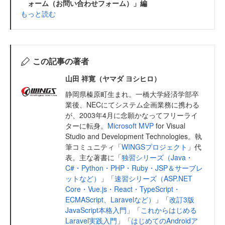
ォーム（お問い合わせフォーム）」編
もっと読む
この記事の著者
山田 祥寛（ヤマダ ヨシヒロ）
静岡県榛原町生まれ。一橋大学経済学部卒
業後、NECにてシステム企画業務に携わる
が、2003年4月に念願かなってフリーライ
ターに転身。
Microsoft MVP
for Visual
Studio and Development Technologies。執
筆コミュニティ「
WINGSプロジェクト
」代
表。主な著書に「
独習シリーズ（Java・
C#・Python・PHP・Ruby・JSP＆サーブレ
ットなど）
」「
速習シリーズ（ASP.NET
Core・Vue.js・React・TypeScript・
ECMAScript、Laravelなど）
」「
改訂3版
JavaScript本格入門
」「
これからはじめる
Laravel実践入門
」「
はじめてのAndroidア