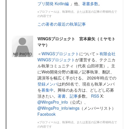
プリ開発 Kotlin編
」他、
著書多数
。
※プロフィールは、執筆時点、または直近の記事の寄稿時点で
の内容です
この著者の最近の執筆記事
WINGSプロジェクト 宮本麻矢（ミヤモト
マヤ）
＜
WINGSプロジェクト
について＞
有限会社
WINGSプロジェクト
が運営する、テクニカ
ル執筆コミュニティ（代表 山田祥寛）。主
にWeb開発分野の書籍／記事執筆、翻訳、
講演等を幅広く手がける。 2026年時点での
登録メンバ
は約50名で、現在も執筆メンバ
を
募集中
。興味のある方は、どしどし応募
頂きたい。
著書
、
記事
多数。
RSS
X:
@WingsPro_info
（公式）、
@WingsPro_info/wings
（メンバーリスト）
Facebook
※プロフィールは、執筆時点、または直近の記事の寄稿時点で
の内容です