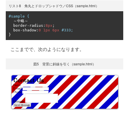
リスト8 角丸とドロップシャドウ／CSS（sample.html）
#sample {
～中略～
  border
-
radius
:
8px
;
  box
-
shadow
:
0
1px
6px
#333;
}
ここまでで、次のようになります。
図5 背景に斜線を引く（sample.html）