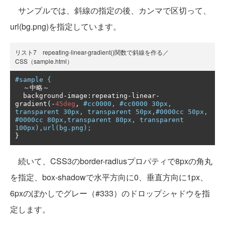
サンプルでは、斜線の指定の後、カンマで区切って、
url(bg.png)を指定しています。
リスト7 repeating-linear-gradient()関数で斜線を作る／
CSS（sample.html）
#sample {
～中略～
  background
-
image
:
repeating
-
linear
-
gradient
(-
45deg
,
#cc0000, #cc0000 30px, 
transparent 30px, transparent 50px,#0000cc 50px, 
#0000cc 80px,transparent 80px, transparent 
100px),url(bg.png);
}
続いて、CSS3のborder-radiusプロパティで8pxの角丸
を指定、box-shadowで水平方向に0、垂直方向に1px、
6pxのぼかしでグレー（#333）のドロップシャドウを指
定します。