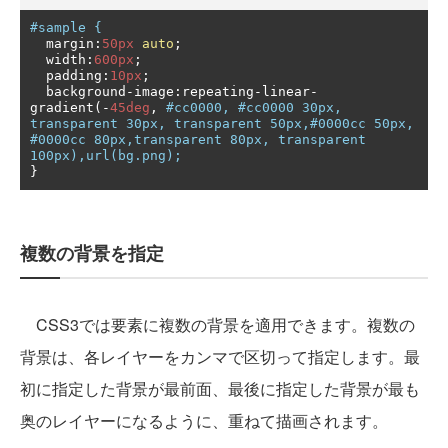
#sample {
  margin
:
50px
auto
;
  width
:
600px
;
  padding
:
10px
;
  background
-
image
:
repeating
-
linear
-
gradient
(-
45deg
,
#cc0000, #cc0000 30px, 
transparent 30px, transparent 50px,#0000cc 50px, 
#0000cc 80px,transparent 80px, transparent 
100px),url(bg.png);
}
複数の背景を指定
CSS3では要素に複数の背景を適用できます。複数の
背景は、各レイヤーをカンマで区切って指定します。最
初に指定した背景が最前面、最後に指定した背景が最も
奥のレイヤーになるように、重ねて描画されます。