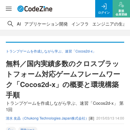
新規
ログイン
会員登録
AI
アプリケーション開発
インフラ
エンジニアの生き
トランプゲームを作成しながら学ぶ、速習「Cocos2d-x」
無料／国内実績多数のクロスプラッ
トフォーム対応ゲームフレームワー
ク「Cocos2d-x」の概要と環境構築
手順
トランプゲームを作成しながら学ぶ、速習「Cocos2d-x」 第
1回
清水 友晶（Chukong Technologies Japan株式会社）
[著]
2015/03/13 14:00
C++
開発ツール