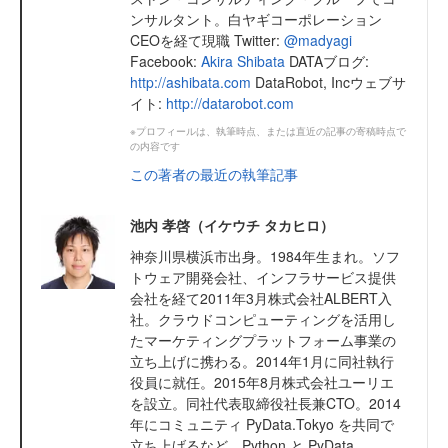
ンサルタント。白ヤギコーポレーション
CEOを経て現職 Twitter:
@madyagi
Facebook:
Akira Shibata
DATAブログ:
http://ashibata.com
DataRobot, Incウェブサ
イト:
http://datarobot.com
※プロフィールは、執筆時点、または直近の記事の寄稿時点で
の内容です
この著者の最近の執筆記事
池内 孝啓（イケウチ タカヒロ）
神奈川県横浜市出身。1984年生まれ。ソフ
トウェア開発会社、インフラサービス提供
会社を経て2011年3月株式会社ALBERT入
社。クラウドコンピューティングを活用し
たマーケティングプラットフォーム事業の
立ち上げに携わる。2014年1月に同社執行
役員に就任。2015年8月株式会社ユーリエ
を設立。同社代表取締役社長兼CTO。2014
年にコミュニティ PyData.Tokyo を共同で
立ち上げるなど、Python と PyData ...