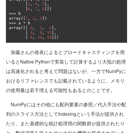
[
3
,
4
,
5
],
[
6
,
7
,
8
]])
>>>
 b

array
([
1
,
2
,
3
])
>>>
 a 
*
 b

array
([[
0
,
2
,
6
],
[
3
,
8
,
15
],
[
6
,
14
,
24
]])
加藤さんの発表によるとブロードキャスティングを用
いるとNative Pythonで実装して計算するより大抵の処理
は高速化されると考えて問題はないが、一方でNumPyに
おけるリファレンスでも記載されているように、メモリ
の使用量は若干増える可能性もあるとのことです。
NumPyにはその他にも配列要素の参照／代入手法や配
列のスライス方法としてIndexingという手法が提供され
たり、また基礎的な統計処理用の関数群が提供されたり
と、数値演算を扱うために十分な機能が提供されていま