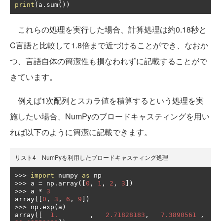
print
(
a
.
sum
())
これらの処理を実行した場合、計算処理は約0.18秒と
C言語と比較して1.8倍まで近づけることができ、なおか
つ、言語自体の簡潔性も損なわれずに記載することがで
きています。
例えば1次配列とスカラ値を積算するという処理を実
施したい場合、NumPyのブロードキャスティングを用い
れば以下のように簡潔に記載できます。
リスト4 NumPyを利用したブロードキャスティング処理
>>>
import
 numpy 
as
>>>
 a 
=
 np
.
array
([
0
,
1
,
2
,
3
])
>>>
 a 
*
3
array
([
0
,
3
,
6
,
9
])
>>>
 np
.
exp
(
a
)
array
([
1.
,
2.71828183
,
7.3890561
,