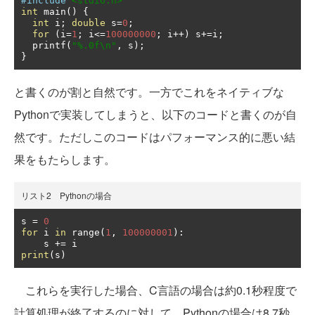
#include
<stdio.h>
int
 main
()
{
int
 i
;
double
 s
=
0
;
for
(
i
=
1
;
 i
<=
100000000
;
 i
++)
 s
+=
i
;
  printf
(
"%.0f\n"
,
 s
);
}
と書くのが割と自然です。一方でこれをネイティブな
Pythonで実装してしまうと、以下のコードと書くのが自
然です。ただしこのコードはパフォーマンス的に悪い結
果をもたらします。
リスト2 Pythonの場合
s 
=
0
for
 i 
in
 range
(
1
,
100000001
):
    s 
+=
print
(
s
)
これらを実行した場合、C言語の場合は約0.1秒程度で
計算処理が終了するのに対して、Pythonの場合は8.7秒、