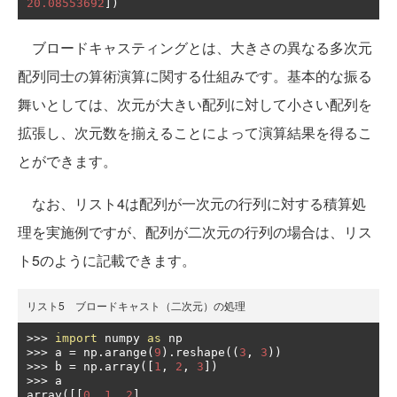
20.08553692
])
ブロードキャスティングとは、大きさの異なる多次元
配列同士の算術演算に関する仕組みです。基本的な振る
舞いとしては、次元が大きい配列に対して小さい配列を
拡張し、次元数を揃えることによって演算結果を得るこ
とができます。
なお、リスト4は配列が一次元の行列に対する積算処
理を実施例ですが、配列が二次元の行列の場合は、リス
ト5のように記載できます。
リスト5 ブロードキャスト（二次元）の処理
>>>
import
 numpy 
as
>>>
 a 
=
 np
.
arange
(
9
).
reshape
((
3
,
3
))
>>>
 b 
=
 np
.
array
([
1
,
2
,
3
])
>>>
 a

array
([[
0
,
1
,
2
],