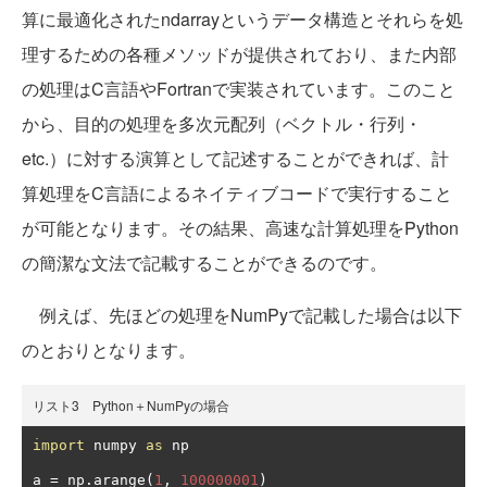
算に最適化されたndarrayというデータ構造とそれらを処
理するための各種メソッドが提供されており、また内部
の処理はC言語やFortranで実装されています。このこと
から、目的の処理を多次元配列（ベクトル・行列・
etc.）に対する演算として記述することができれば、計
算処理をC言語によるネイティブコードで実行すること
が可能となります。その結果、高速な計算処理をPython
の簡潔な文法で記載することができるのです。
例えば、先ほどの処理をNumPyで記載した場合は以下
のとおりとなります。
リスト3 Python＋NumPyの場合
import
 numpy 
as
 np

a 
=
 np
.
arange
(
1
,
100000001
)