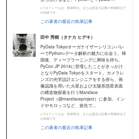
※プロフィールは、執筆時点、または直近の記事の寄稿時点で
の内容です
この著者の最近の執筆記事
田中 秀樹（タナカ ヒデキ）
PyData Tokyoオーガナイザーシリコンバレ
ーでPython×データ解析の魅力に出会う。帰
国後、ディープラーニングに興味を持ち、
PyCon JP 2014に登壇したことがきっかけ
となりPyData Tokyoをスタート。カメラレ
ンズの光学設計エンジニアをする傍ら、画
像認識を用いた火星および太陽系惑星表面
の構造物探索を行うMarsface
Project（@marsfaceproject）に参加。イン
ドやモロッコなど、旅先で...
※プロフィールは、執筆時点、または直近の記事の寄稿時点で
の内容です
この著者の最近の執筆記事