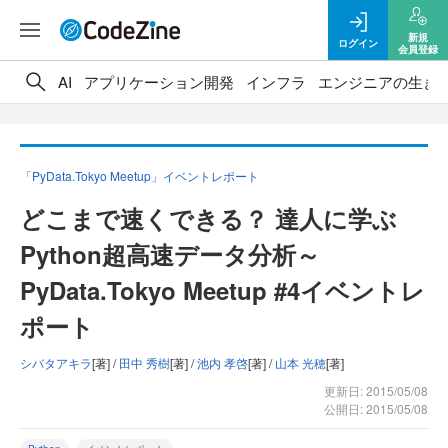
新規
ログイン
会員登録
AI
アプリケーション開発
インフラ
エンジニアの生き
「PyData.Tokyo Meetup」イベントレポート
どこまで速くできる？ 達人に学ぶ
Python超高速データ分析～
PyData.Tokyo Meetup #4イベントレ
ポート
シバタアキラ
[著] /
田中 秀樹
[著] /
池内 孝啓
[著] /
山本 光穂
[著]
更新日: 2015/05/08
公開日: 2015/05/08