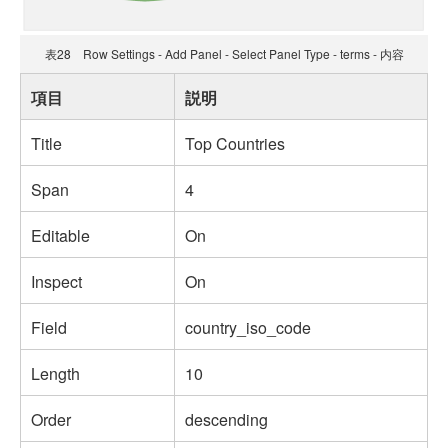
表28 Row Settings - Add Panel - Select Panel Type - terms - 内容
項目
説明
Title
Top Countries
Span
4
Editable
On
Inspect
On
Field
country_iso_code
Length
10
Order
descending