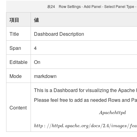
表24 Row Settings - Add Panel - Select Panel Type -
項目
値
Title
Dashboard Description
Span
4
Editable
On
Mode
markdown
This is a Dashboard for visualizing the Apache 
Please feel free to add as needed Rows and Pan
Content
A
p
a
c
h
e
h
t
t
p
d
A
p
a
c
h
e
h
t
t
p
d
h
t
t
p
:
/
/
h
t
t
p
d
.
a
p
a
c
h
e
.
o
r
g
/
d
o
c
s
/
2.4
/
i
m
a
g
e
s
/
f
e
a
t
h
e
r
.
:
/
/
.
.
/
/
2.4
/
/
h
t
t
p
h
t
t
p
d
a
p
a
c
h
e
o
r
g
d
o
c
s
i
m
a
g
e
s
f
e
a