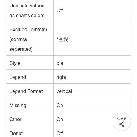
Use field values
Off
as chart's colors
Exclude Terms(s)
(comma
*空欄*
seperated)
Style
pie
Legend
right
Legend Format
vertical
Missing
On
Other
On
シェア
Donut
Off