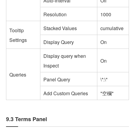
Auto-Interval
Off
Resolution
1000
Stacked Values
cumulative
Tooltip
Settings
Display Query
On
Display query when
On
Inspect
Queries
Panel Query
\*:\*
Add Custom Queries
*空欄*
9.3 Terms Panel