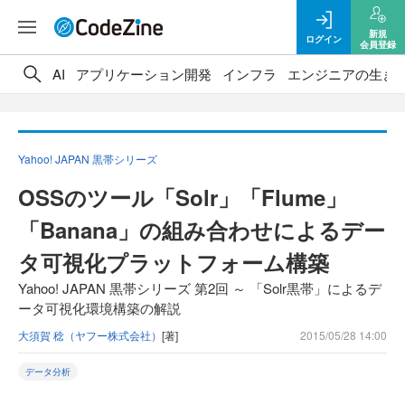
新規
ログイン
会員登録
AI
アプリケーション開発
インフラ
エンジニアの生き
Yahoo! JAPAN 黒帯シリーズ
OSSのツール「Solr」「Flume」
「Banana」の組み合わせによるデー
タ可視化プラットフォーム構築
Yahoo! JAPAN 黒帯シリーズ 第2回 ～ 「Solr黒帯」によるデ
ータ可視化環境構築の解説
大須賀 稔（ヤフー株式会社）
[著]
2015/05/28 14:00
データ分析