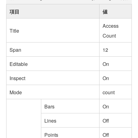
項目
値
Access
Title
Count
Span
12
Editable
On
Inspect
On
Mode
count
Bars
On
Lines
Off
Points
Off