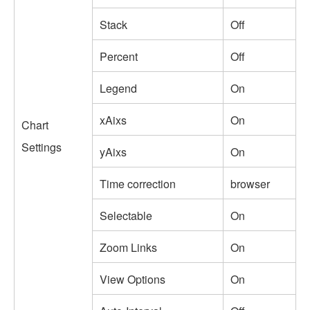
Stack
Off
Percent
Off
Legend
On
xAixs
On
Chart
Settings
yAixs
On
Time correction
browser
Selectable
On
Zoom Links
On
View Options
On