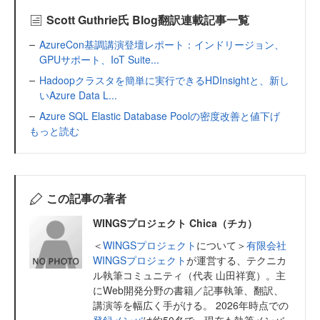
Scott Guthrie氏 Blog翻訳連載記事一覧
AzureCon基調講演登壇レポート：インドリージョン、
GPUサポート、IoT Suite...
Hadoopクラスタを簡単に実行できるHDInsightと、新し
いAzure Data L...
Azure SQL Elastic Database Poolの密度改善と値下げ
もっと読む
この記事の著者
WINGSプロジェクト Chica（チカ）
＜
WINGSプロジェクト
について＞
有限会社
WINGSプロジェクト
が運営する、テクニカ
ル執筆コミュニティ（代表 山田祥寛）。主
にWeb開発分野の書籍／記事執筆、翻訳、
講演等を幅広く手がける。 2026年時点での