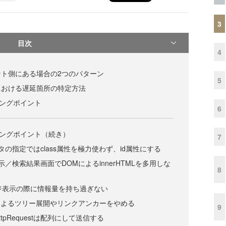
3
目次
4
ト側にある場合の2つのパターン
5
における遅延箇所の特定方法
ーニングポイント
6
ューニングポイント（続き）
7
の指定ではclass属性を極力使わず、id属性にする
／検索結果画面でDOMによるinnerHTMLを多用しな
8
ジ表示の際に情報量を持ち過ぎない
によるツリー展開やリンクアンカーをやめる
9
ttpRequestは配列にして送信する