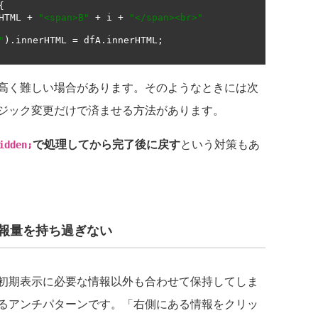
{
HTML 
+
"<span>B"
+
 i 
+
"</span><br>"
"
).
innerHTML 
=
 dfA
.
innerHTML
;
高く難しい場合があります。そのようなときには次
ジック変更だけで済ませる方法があります。
で処理してから完了後に戻す
という対策もあ
idden;
情報量を持ち過ぎない
初期表示に必要な情報以外も合わせて保持してしま
るアンチパターンです。「右側にある情報をクリッ