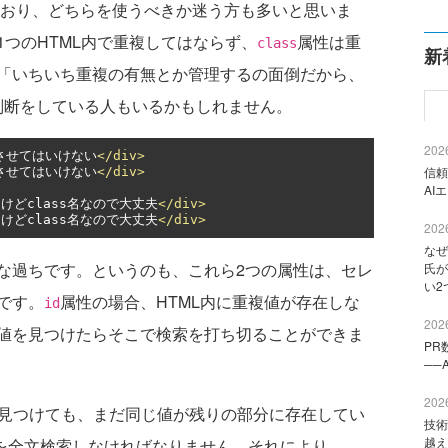
おり、どちらを使うべきか迷う方も多いと思いま
1つのHTML内で重複してはならず、
属性は重
class
新
「いちいち重複の有無とか管理するの面倒だから、
判断をしている人もいるかもしれません。
2026
複させてはいけない
</div>
信頼
複させてはいけない
</div>
AI
るけどclass名なので大丈夫
</div>
るけどclass名なので大丈夫
</div>
2026
なぜ
な過ちです。というのも、これら2つの属性は、セレ
氏が
い2
です。
属性の場合、HTML内に重複値が存在しな
id
2026
値を見つけたらそこで検索を打ち切ることができま
PR
──
2026
つ見つけても、まだ同じ値が残りの部分に存在してい
技術
越え
ルを全文検索しなければなりません。それにより、