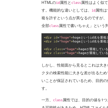
HTMLの
属性と
属性はよく似て
id
class
す。機能的な違いとしては、
属性は
id
複を許すという点が異なるのですが、
全部
属性で書いちゃえ」という
class
<div
id
=
"hoge"
>
hogeというid名を重
<div
id
=
"hoge"
>
hogeというid名を重
<div
class
=
"hage"
>
hageが重複してい
<div
class
=
"hage"
>
hageが重複してい
しかし、性能面から見るとこれは大き
クタの検索性能に大きな差が出るため
いことが保証されているため、目的の
す。
一方、
属性では、目的の値を1
class
る可能性があるため、HTMLファイ