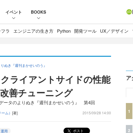
イベント
BOOKS
ンフラ
エンジニアの生き方
Python
開発ツール
UX／デザイン
よりぬき『週刊まかせいのう』
るクライアントサイドの性能
ア
改善チューニング
Tデータのよりぬき『週刊まかせいのう』 第4回
1
チーム）
[著]
2015/09/28 14:00
2
ポスト
・運用