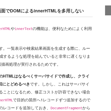
でDOMによるinnerHTMLを多用しない
や
の機能は、便利なためによく利用
erHTML
innerText
す。一覧表示や検索結果画面を生成する際に、ルー
成するような処理を組んでいると非常に遅くなりま
面描画処理が実行されるためです。
のHTMLはなるべくサーバサイドで作成し、クライ
1回にとどめるべき
です。しかし、これはサーバサイ
ることになるため、修正コストが許容できない場合
で目的の箇所へ1レコードずつ追加するので
nerHTML
のレコードを追加しておき、
から
DocumentFragment