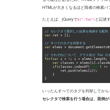
HTMLが大きくなるほど両者の検索
たとえば、jQueryで
と記述
$(".foo")
// セレクタで選択した結果を格納する配列
var
 ret 
=
[];
// すべてのタグを列挙する
var
 elems 
=
 document
.
getElementsB
// それぞれについて、クラス名が foo の
for
(
var
 i 
=
0
;
 i 
<
 elems
.
length
;
 
var
 classes 
=
 elems
[
i
].
classN
if
(
classes
.
indexOf
(
"foo"
)
!=
        ret
.
push
(
elems
[
i
]);
}
}
いったんすべてのタグを列挙してから
セレクタで検索を行う場合は、面倒が