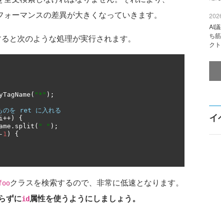
パフォーマンスの差異が大きくなっていきます。
2026
AI
ち筋
すると次のような処理が実行されます。
クト
yTagName
(
"*"
);
ものを ret に入れる
イ
i
++)
{
ame
.
split
(
" "
);
-
1
)
{
クラスを検索するので、非常に低速となります。
foo
らずに
属性を使うようにしましょう。
id