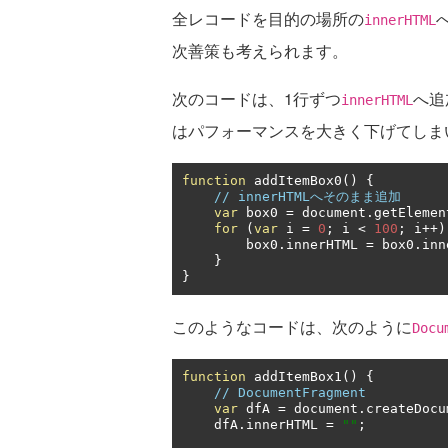
全レコードを目的の場所の
innerHTML
次善策も考えられます。
次のコードは、1行ずつ
へ追
innerHTML
はパフォーマンスを大きく下げてしま
function
 addItemBox0
()
{
// innerHTMLへそのまま追加
var
 box0 
=
 document
.
getElemen
for
(
var
 i 
=
0
;
 i 
<
100
;
 i
++)
        box0
.
innerHTML 
=
 box0
.
inn
}
}
このようなコードは、次のように
Docu
function
 addItemBox1
()
{
// DocumentFragment
var
 dfA 
=
 document
.
createDocu
    dfA
.
innerHTML 
=
""
;