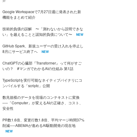
Google Workspaceで7月27日週に発表された新
機能をまとめて紹介
技術的負債の誤解 〜「測れないから説明できな
い」を越えることと認知的負債について〜
NEW
GitHub Spark、新規ユーザーの受け入れを停止し
8月にサービス終了へ
NEW
ChatGPTの心臓部『Transformer』って何がすご
いの？ #マンガでわかるAIの仕組み 第1話
TypeScriptを実行可能なネイティブバイナリにコ
ンパイルする「scriptc」公開
数兆規模のデータを現場のコンテキストに変換
──「Computer」が変えるAIの正確さ、コスト、
安全性
PR数1.6倍、変更行数1.8倍、平均マージ時間37%
削減──ABEMAが進めるAI駆動開発の現在地
NEW