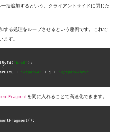
へ一括追加するという、クライアントサイドに閉じた
加する処理をループさせるという悪例です。これで
います。
tById
(
"box0"
);
{
erHTML 
+
"<span>A"
+
 i 
+
"</span><br>"
を間に入れることで高速化できます。
mentFragment
mentFragment
();