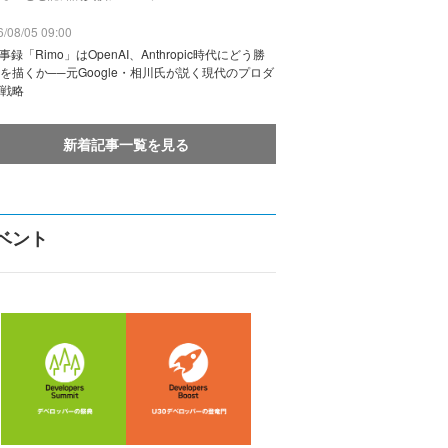
/08/05 09:00
議事録「Rimo」はOpenAI、Anthropic時代にどう勝
を描くか──元Google・相川氏が説く現代のプロダ
戦略
新着記事一覧を見る
ベント