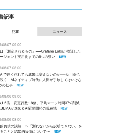
着記事
記事
ニュース
/08/07 09:00
は「測定されるもの」──Grafana Labsが検証した
エージェント実用化までの6つの疑い
NEW
/08/07 08:00
AIで速く作れても成果は増えないのか──及川卓也
説く、AIネイティブ時代に人間が手放してはいけな
つの仕事
NEW
/08/06 09:00
数1.6倍、変更行数1.8倍、平均マージ時間37%削減
ABEMAが進めるAI駆動開発の現在地
NEW
/08/06 08:00
的負債の誤解 〜「測れないから説明できない」を
ることと認知的負債について〜
NEW