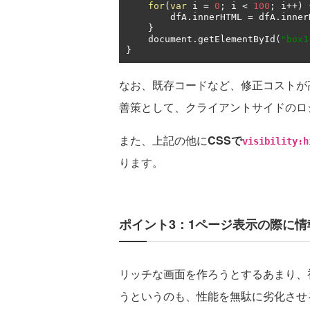
for
(
var
 i 
=
0
;
 i 
<
100
;
 i
++)
        dfA
.
innerHTML 
=
 dfA
.
inner
}
    document
.
getElementById
(
"box1
}
なお、既存コードなど、修正コストが
善策として、クライアントサイドのロ
また、上記の他に
CSSで
visibility:h
ります。
ポイント3：1ページ表示の際に
リッチな画面を作ろうとするあまり、
うというのも、性能を無駄に劣化させ