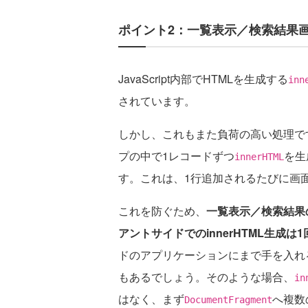
ポイント2：一覧表示／検索結果画面
JavaScript内部でHTMLを生成する
inn
されています。
しかし、これもまた負荷の高い処理で
プの中で1レコードずつ
を生
innerHTML
す。これは、1行追加されるたびに画
これを防ぐため、
一覧表示／検索結果
アントサイドでのinnerHTML生成は
ドのアプリケーションにまで手を入れ
もあるでしょう。そのような場合、
in
はなく、まず
へ複数
DocumentFragment