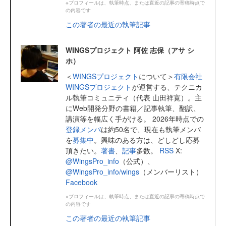
※プロフィールは、執筆時点、または直近の記事の寄稿時点で
の内容です
この著者の最近の執筆記事
WINGSプロジェクト 阿佐 志保（アサ シ
ホ）
＜
WINGSプロジェクト
について＞
有限会社
WINGSプロジェクト
が運営する、テクニカ
ル執筆コミュニティ（代表 山田祥寛）。主
にWeb開発分野の書籍／記事執筆、翻訳、
講演等を幅広く手がける。 2026年時点での
登録メンバ
は約50名で、現在も執筆メンバ
を
募集中
。興味のある方は、どしどし応募
頂きたい。
著書
、
記事
多数。
RSS
X:
@WingsPro_info
（公式）、
@WingsPro_info/wings
（メンバーリスト）
Facebook
※プロフィールは、執筆時点、または直近の記事の寄稿時点で
の内容です
この著者の最近の執筆記事