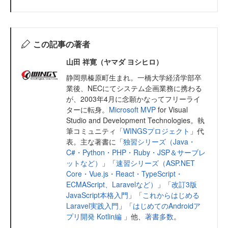
この記事の著者
山田 祥寛（ヤマダ ヨシヒロ）
静岡県榛原町生まれ。一橋大学経済学部卒
業後、NECにてシステム企画業務に携わる
が、2003年4月に念願かなってフリーライ
ターに転身。
Microsoft MVP
for Visual
Studio and Development Technologies。執
筆コミュニティ「
WINGSプロジェクト
」代
表。主な著書に「
独習シリーズ（Java・
C#・Python・PHP・Ruby・JSP＆サーブレ
ットなど）
」「
速習シリーズ（ASP.NET
Core・Vue.js・React・TypeScript・
ECMAScript、Laravelなど）
」「
改訂3版
JavaScript本格入門
」「
これからはじめる
Laravel実践入門
」「
はじめてのAndroidア
プリ開発 Kotlin編
」他、
著書多数
。