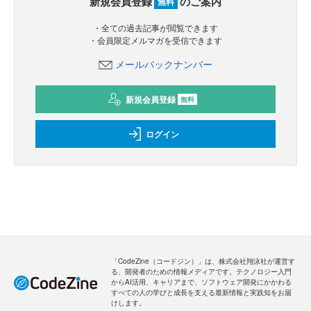
新規会員登録
のご案内
無料
・全ての過去記事が閲覧できます
・会員限定メルマガを受信できます
メールバックナンバー
新規会員登録
無料
ログイン
「CodeZine（コードジン）」は、株式会社翔泳社が運営す
る、開発者のための情報メディアです。テクノロジー入門
からAI活用、キャリアまで、ソフトウェア開発にかかわる
すべての人の学びと成長を支える最新情報と実践知をお届
けします。