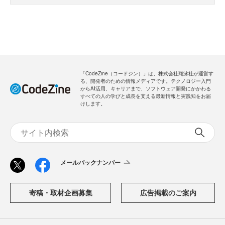
「CodeZine（コードジン）」は、株式会社翔泳社が運営す
る、開発者のための情報メディアです。テクノロジー入門
からAI活用、キャリアまで、ソフトウェア開発にかかわる
すべての人の学びと成長を支える最新情報と実践知をお届
けします。
メールバックナンバー
寄稿・取材企画募集
広告掲載のご案内