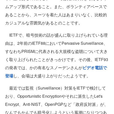
ムアップ形式であること。また、ボランティアベースで
あることから、スーツを着た人はあまりいなく、比較的
カジュアルな雰囲気があるとのことです。
IETFで、暗号技術の話が盛んに取り上げられている理
由は、2年前のIETF88においてPervasive Surveillance、
すなわちPRISMに代表される大規模な盗聴について大き
く取り上げられたことがきっかけです。その後、IETF93
の発表では、かの有名なスノーデンさんが
ビデオ電話で
登場
し、会場は大盛り上がりだったようです。
最近では監視（Surveillance）対策をIETFで検討して
おり、Opportunistic Encryptionやそれに派生したLet's
Encrypt、Anti-NIST、OpenPGPなど「政府反対派」が、
なんでもかんでも暗号化しようという風潮になりつつあ