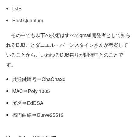
DJB
Post Quantum
その中でも以下の技術はすべてqmail開発者として知ら
れるDJBことダニエル・バーンスタインさんが考案して
いることから、いわゆるDJB祭りが開催中とのことで
す。
共通鍵暗号⇒ChaCha20
MAC⇒Poly 1305
署名⇒EdDSA
楕円曲線⇒Curve25519