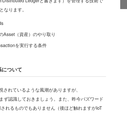
ger/Distributed Ledgerと書きます）を管理する技術で
鍵となります。
ds
でのAsset（資産）のやり取り
nsactionを実行する条件
の関係について
nが同一視されているような風潮がありますが、
」ということをまず認識しておきましょう。また、昨今バズワード
適用されるものでもありません（後ほど触れますがIoT