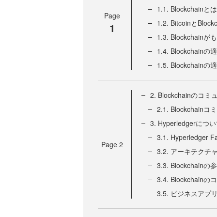
1.1. Blockchainとは
Page
1.2. BitcoinとB
1
1.3. Blockcha
1.4. Blockchai
1.5. Blockchai
2. Blockchain
2.1. Blockchai
3. Hyperledgerにつ
3.1. Hyperledg
Page
2
3.2. アーキテクチ
3.3. Blockchainの
3.4. Blockcha
3.5. ビジネスアプ