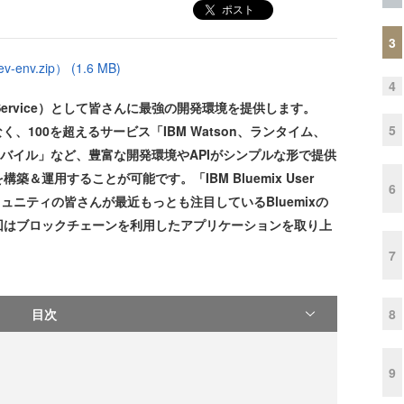
ポスト
3
nv.zip） (1.6 MB)
4
 as a Service）として皆さんに最強の開発環境を提供します。
5
く、100を超えるサービス「IBM Watson、ランタイム、
ス、モバイル」など、豊富な開発環境やAPIがシンプルな形で提供
運用することが可能です。「IBM Bluemix User
6
ミュニティの皆さんが最近もっとも注目しているBluemixの
回はブロックチェーンを利用したアプリケーションを取り上
7
8
目次
9