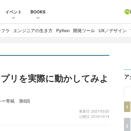
イベント
BOOKS
ンフラ
エンジニアの生き方
Python
開発ツール
UX／デザイン
アプリを実際に動かしてみよ
ア
G）リレー寄稿 第6回
1
更新日: 2021/03/25
公開日: 2016/10/14
2