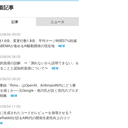
着記事
記事
ニュース
/08/06 09:00
数1.6倍、変更行数1.8倍、平均マージ時間37%削減
ABEMAが進めるAI駆動開発の現在地
NEW
/08/06 08:00
的負債の誤解 〜「測れないから説明できない」を
ることと認知的負債について〜
NEW
/08/05 09:00
議事録「Rimo」はOpenAI、Anthropic時代にどう勝
を描くか──元Google・相川氏が説く現代のプロダ
戦略
NEW
/08/04 11:00
に生成されたコードがレビューを崩壊させる？
deRabbitが語るAI時代の開発生産性向上のコツ
EW