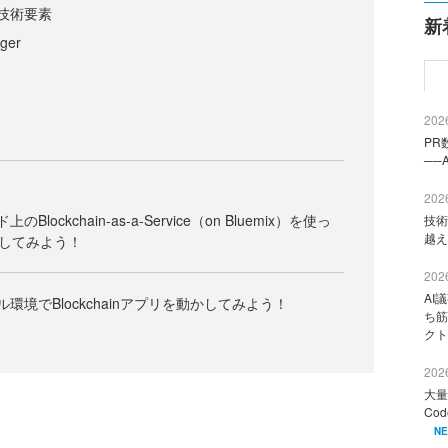
つの技術要素
新
dger
2026
PR
──
2026
のBlockchain-as-a-Service（on Bluemix）を使っ
技術
越え
してみよう！
2026
AI
カル環境でBlockchainアプリを動かしてみよう！
ち筋
クト
2026
大量
Co
N