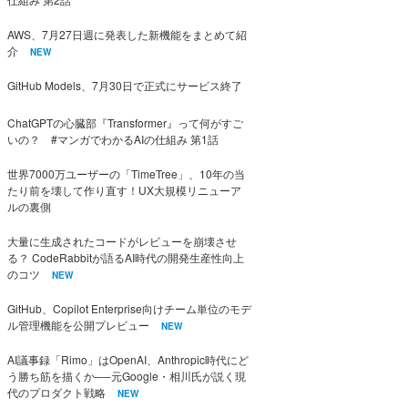
AWS、7月27日週に発表した新機能をまとめて紹
介
NEW
GitHub Models、7月30日で正式にサービス終了
ChatGPTの心臓部『Transformer』って何がすご
いの？ #マンガでわかるAIの仕組み 第1話
世界7000万ユーザーの「TimeTree」、10年の当
たり前を壊して作り直す！UX大規模リニューア
ルの裏側
大量に生成されたコードがレビューを崩壊させ
る？ CodeRabbitが語るAI時代の開発生産性向上
のコツ
NEW
GitHub、Copilot Enterprise向けチーム単位のモデ
ル管理機能を公開プレビュー
NEW
AI議事録「Rimo」はOpenAI、Anthropic時代にど
う勝ち筋を描くか──元Google・相川氏が説く現
代のプロダクト戦略
NEW