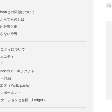
10
lockchainとの関係について
inがもたらすものとは
nの適用分野と例
nの適さない分野
のコミュニティについて
nコミュニティ
いて
er Fabricのアーキテクチャー
ャー詳細
参加者（Participants）
inのコンポーネント
リケーションと台帳（Ledger）