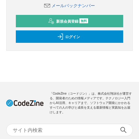
メールバックナンバー
新規会員登録
無料
ログイン
「CodeZine（コードジン）」は、株式会社翔泳社が運営す
る、開発者のための情報メディアです。テクノロジー入門
からAI活用、キャリアまで、ソフトウェア開発にかかわる
すべての人の学びと成長を支える最新情報と実践知をお届
けします。