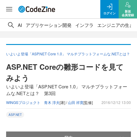
新規
ログイン
会員登録
AI
アプリケーション開発
インフラ
エンジニアの生き
いよいよ登場「ASP.NET Core 1.0」 マルチプラットフォームな.NETとは？
ASP.NET Coreの雛形コードを見て
みよう
いよいよ登場「ASP.NET Core 1.0」 マルチプラットフォー
ムな.NETとは？ 第3回
WINGSプロジェクト 青木 淳夫
[著] /
山田 祥寛
[監修]
2016/12/12 13:00
ASP.NET