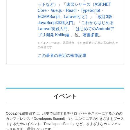
ットなど）
」「
速習シリーズ（ASP.NET
Core・Vue.js・React・TypeScript・
ECMAScript、Laravelなど）
」「
改訂3版
JavaScript本格入門
」「
これからはじめる
Laravel実践入門
」「
はじめてのAndroidア
プリ開発 Kotlin編
」他、
著書多数
。
※プロフィールは、執筆時点、または直近の記事の寄稿時点で
の内容です
この著者の最近の執筆記事
イベント
CodeZine編集部では、現場で活躍するデベロッパーをスターにするための
カンファレンス「Developers Summit」や、エンジニアの生きざまをブース
トするためのイベント「Developers Boost」など、さまざまなカンファレ
ンスを企画・運営しています。