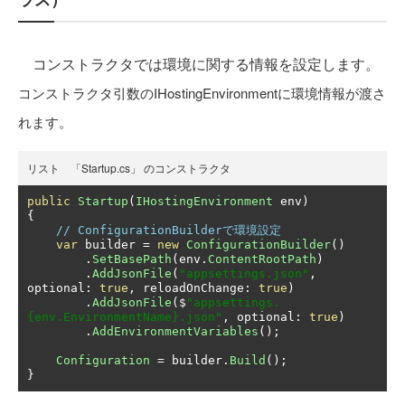
コンストラクタでは環境に関する情報を設定します。
コンストラクタ引数のIHostingEnvironmentに環境情報が渡さ
れます。
リスト 「Startup.cs」 のコンストラクタ
public
Startup
(
IHostingEnvironment
 env
)
{
// ConfigurationBuilderで環境設定
var
 builder 
=
new
ConfigurationBuilder
()
.
SetBasePath
(
env
.
ContentRootPath
)
.
AddJsonFile
(
"appsettings.json"
,
optional
:
true
,
 reloadOnChange
:
true
)
.
AddJsonFile
(
$
"appsettings.
{env.EnvironmentName}.json"
,
 optional
:
true
)
.
AddEnvironmentVariables
();
Configuration
=
 builder
.
Build
();
}