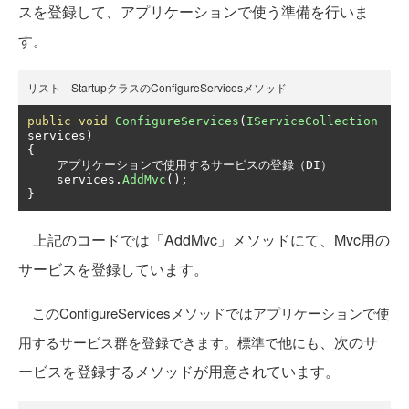
スを登録して、アプリケーションで使う準備を行いま
す。
リスト StartupクラスのConfigureServicesメソッド
public
void
ConfigureServices
(
IServiceCollection
services
)
{
アプリケーションで使用するサービスの登録（
DI
）
    services
.
AddMvc
();
}
上記のコードでは「AddMvc」メソッドにて、Mvc用の
サービスを登録しています。
このConfigureServicesメソッドではアプリケーションで使
、次のサ
用するサービス群を登録できます。標準で他にも
ービスを登録するメソッドが用意されています。