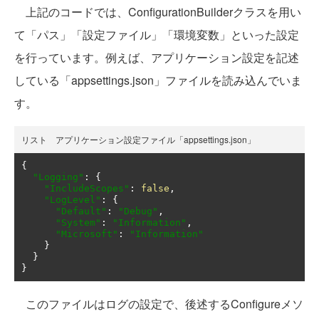
上記のコードでは、ConfigurationBuilderクラスを用い
て「パス」「設定ファイル」「環境変数」といった設定
を行っています。例えば、アプリケーション設定を記述
している「appsettings.json」ファイルを読み込んでいま
す。
リスト アプリケーション設定ファイル「appsettings.json」
{
"Logging"
:
{
"IncludeScopes"
:
false
,
"LogLevel"
:
{
"Default"
:
"Debug"
,
"System"
:
"Information"
,
"Microsoft"
:
"Information"
}
}
}
このファイルはログの設定で、後述するConfigureメソ