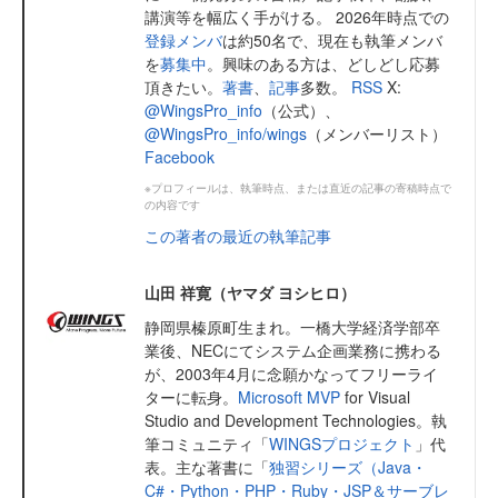
講演等を幅広く手がける。 2026年時点での
登録メンバ
は約50名で、現在も執筆メンバ
を
募集中
。興味のある方は、どしどし応募
頂きたい。
著書
、
記事
多数。
RSS
X:
@WingsPro_info
（公式）、
@WingsPro_info/wings
（メンバーリスト）
Facebook
※プロフィールは、執筆時点、または直近の記事の寄稿時点で
の内容です
この著者の最近の執筆記事
山田 祥寛（ヤマダ ヨシヒロ）
静岡県榛原町生まれ。一橋大学経済学部卒
業後、NECにてシステム企画業務に携わる
が、2003年4月に念願かなってフリーライ
ターに転身。
Microsoft MVP
for Visual
Studio and Development Technologies。執
筆コミュニティ「
WINGSプロジェクト
」代
表。主な著書に「
独習シリーズ（Java・
C#・Python・PHP・Ruby・JSP＆サーブレ