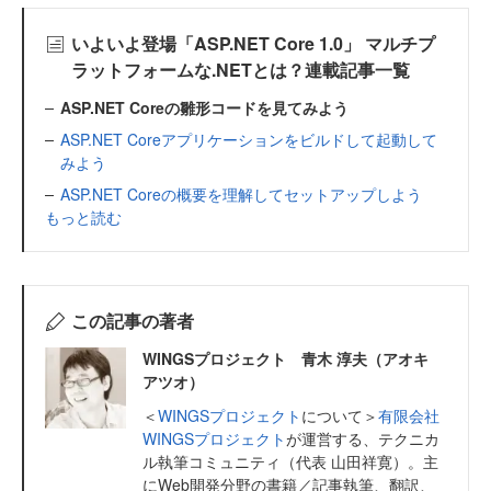
いよいよ登場「ASP.NET Core 1.0」 マルチプ
ラットフォームな.NETとは？連載記事一覧
ASP.NET Coreの雛形コードを見てみよう
ASP.NET Coreアプリケーションをビルドして起動して
みよう
ASP.NET Coreの概要を理解してセットアップしよう
もっと読む
この記事の著者
WINGSプロジェクト 青木 淳夫（アオキ
アツオ）
＜
WINGSプロジェクト
について＞
有限会社
WINGSプロジェクト
が運営する、テクニカ
ル執筆コミュニティ（代表 山田祥寛）。主
にWeb開発分野の書籍／記事執筆、翻訳、