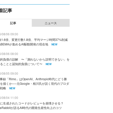
着記事
記事
ニュース
/08/06 09:00
数1.6倍、変更行数1.8倍、平均マージ時間37%削減
ABEMAが進めるAI駆動開発の現在地
NEW
/08/06 08:00
的負債の誤解 〜「測れないから説明できない」を
ることと認知的負債について〜
NEW
/08/05 09:00
議事録「Rimo」はOpenAI、Anthropic時代にどう勝
を描くか──元Google・相川氏が説く現代のプロダ
戦略
NEW
/08/04 11:00
に生成されたコードがレビューを崩壊させる？
deRabbitが語るAI時代の開発生産性向上のコツ