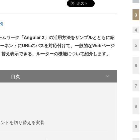
ポスト
3
B)
4
ワーク「Angular 2」の活用方法をサンプルとともに紹
5
ンポーネントにURLのパスを対応付けて、一般的なWebページ
り替え表示できる、ルーターの機能について紹介します。
6
目次
7
8
ネントを切り替える実装
9