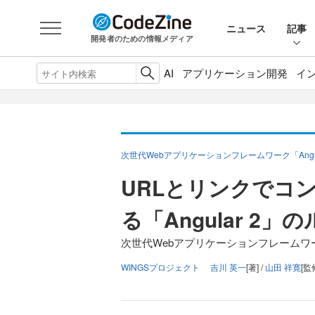
ニュース
記事
開発者のための情報メディア
AI
アプリケーション開発
イ
次世代Webアプリケーションフレームワーク「Angu
URLとリンクでコ
る「Angular 2」
次世代Webアプリケーションフレームワーク
WINGSプロジェクト 吉川 英一
[著] /
山田 祥寛
[監