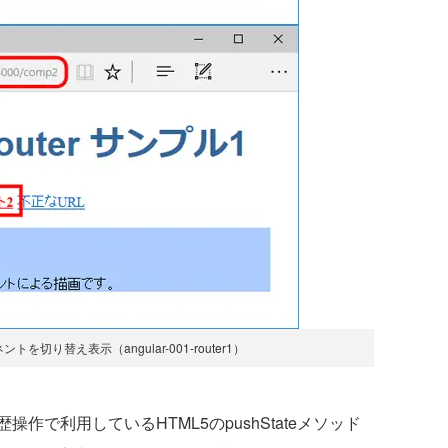
切り替え表示（angular-001-router1）
で利用しているHTML5のpushStateメソッド