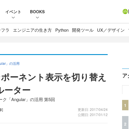
イベント
BOOKS
ンフラ
エンジニアの生き方
Python
開発ツール
UX／デザイン
lar」の活用
ンポーネント表示を切り替え
ア
のルーター
「Angular」の活用 第5回
1
修]
更新日: 2017/04/24
公開日: 2017/01/12
2