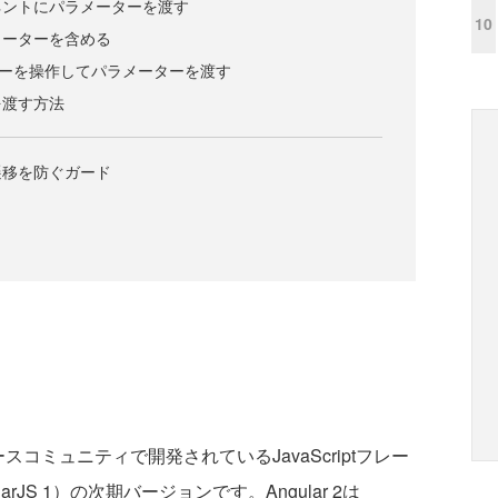
ネントにパラメーターを渡す
10
メーターを含める
でルーターを操作してパラメーターを渡す
を渡す方法
遷移を防ぐガード
ソースコミュニティで開発されているJavaScriptフレー
larJS 1）の次期バージョンです。Angular 2は