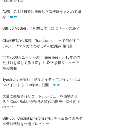
AWS、7月27日週に発表した新機能をまとめて紹
介
NEW
GitHub Models、7月30日で正式にサービス終了
ChatGPTの心臓部『Transformer』って何がすご
いの？ #マンガでわかるAIの仕組み 第1話
世界7000万ユーザーの「TimeTree」、10年の当
たり前を壊して作り直す！UX大規模リニューア
ルの裏側
TypeScriptを実行可能なネイティブバイナリにコ
ンパイルする「scriptc」公開
NEW
大量に生成されたコードがレビューを崩壊させ
る？ CodeRabbitが語るAI時代の開発生産性向上
のコツ
GitHub、Copilot Enterprise向けチーム単位のモデ
ル管理機能を公開プレビュー