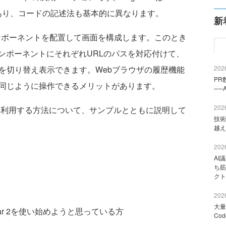
更点があり、コードの記述法も基本的に異なります。
新
にコンポーネントを配置して画面を構成します。このとき
ンポーネントにそれぞれURLのパスを対応付けて、
を切り替え表示できます。Webブラウザの履歴機能
2026
PR
と同じように操作できるメリットがあります。
──
2026
ターを利用する方法について、サンプルとともに説明して
技術
越え
2026
AI
ち筋
クト
2026
大量
ar 2を使い始めようと思っている方
Co