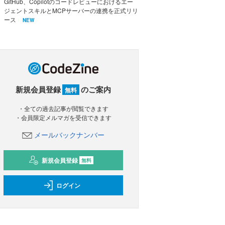
GitHub、Copilotのコードレビューにおけるエー
ジェントスキルとMCPサーバーの連携を正式リリ
ース
NEW
新規会員登録
のご案内
無料
・全ての過去記事が閲覧できます
・会員限定メルマガを受信できます
メールバックナンバー
新規会員登録
無料
ログイン