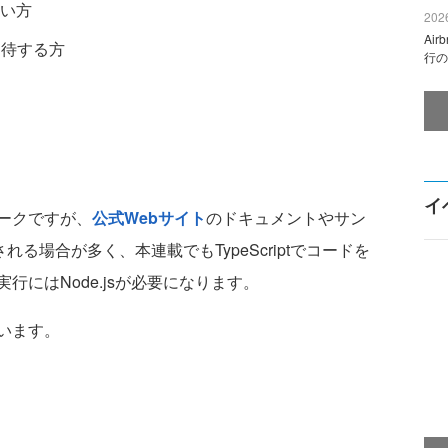
い方
2026
Ai
期待する方
行の
イ
ムワークですが、
公式Webサイト
のドキュメントやサン
備される場合が多く、本連載でもTypeScriptでコードを
にはNode.jsが必要になります。
います。